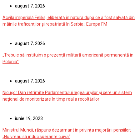
august 7, 2026
Acvila imperială Feliks, eliberată în natură după ce a fost salvată din
mâinile traficanților și repatriată în Serbia : Europa FM
august 7, 2026
„Trebuie să instituim o prezență militară americană permanentă în
Polonia”
august 7, 2026
Nicușor Dan retrimite Parlamentului legea urșilor și cere un sistem
național de monitorizare în timp real a recoltărilor
iunie 19, 2023
Ministrul Muncii, răspuns dezarmant în privința majorării pensiilor:
„Nu vreau să induc speranţe cuiva“