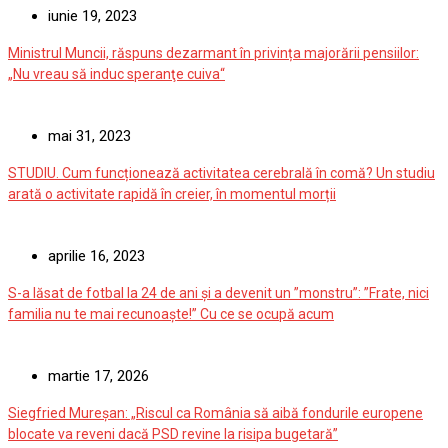
iunie 19, 2023
Ministrul Muncii, răspuns dezarmant în privința majorării pensiilor:
„Nu vreau să induc speranţe cuiva“
mai 31, 2023
STUDIU. Cum funcționează activitatea cerebrală în comă? Un studiu
arată o activitate rapidă în creier, în momentul morții
aprilie 16, 2023
S-a lăsat de fotbal la 24 de ani și a devenit un ”monstru”: ”Frate, nici
familia nu te mai recunoaște!” Cu ce se ocupă acum
martie 17, 2026
Siegfried Mureșan: „Riscul ca România să aibă fondurile europene
blocate va reveni dacă PSD revine la risipa bugetară”