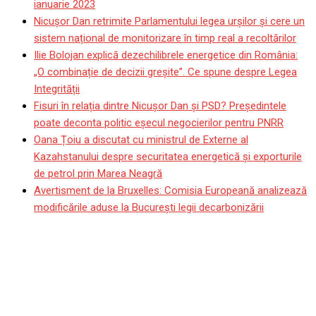
ianuarie 2023
Nicușor Dan retrimite Parlamentului legea urșilor și cere un
sistem național de monitorizare în timp real a recoltărilor
Ilie Bolojan explică dezechilibrele energetice din România:
„O combinație de decizii greșite”. Ce spune despre Legea
Integrității
Fisuri în relația dintre Nicușor Dan și PSD? Președintele
poate deconta politic eșecul negocierilor pentru PNRR
Oana Țoiu a discutat cu ministrul de Externe al
Kazahstanului despre securitatea energetică și exporturile
de petrol prin Marea Neagră
Avertisment de la Bruxelles: Comisia Europeană analizează
modificările aduse la București legii decarbonizării
Casa Albă se teme de un
dezastru economic în
cazul unei incapacităţi de