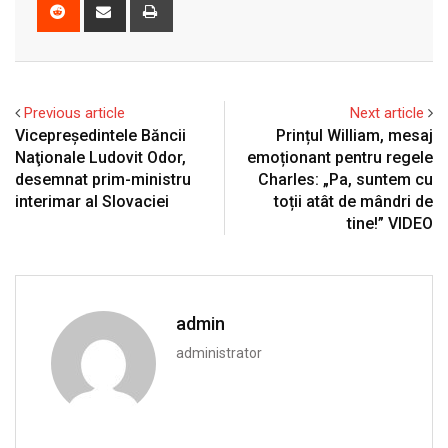
Reddit
Share
Print
via
Email
Previous article
Next article
Vicepreşedintele Băncii
Prințul William, mesaj
Naţionale Ludovit Odor,
emoționant pentru regele
desemnat prim-ministru
Charles: „Pa, suntem cu
interimar al Slovaciei
toții atât de mândri de
tine!” VIDEO
admin
administrator