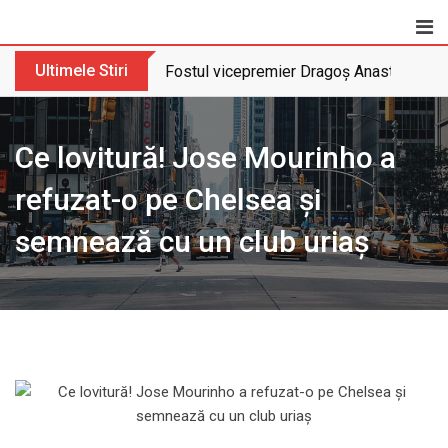
Skip
to
content
Ultimele Stiri
Fostul vicepremier Dragoș Anastasiu nu 
Ce lovitură! Jose Mourinho a
refuzat-o pe Chelsea și
semnează cu un club uriaș