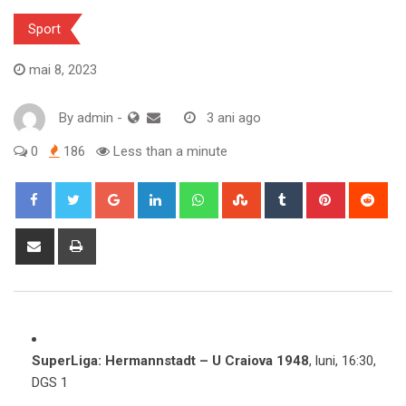
Sport
mai 8, 2023
By
admin
-
3 ani ago
0
186
Less than a minute
Google+
LinkedIn
Whatsapp
StumbleUpon
Tumblr
Pinterest
Red
Share
Print
via
Email
SuperLiga: Hermannstadt – U Craiova 1948
, luni, 16:30,
DGS 1