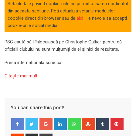
Setarile tale privind cookie-urile nu permit afisarea continutul
din aceasta sectiune. Poti actualiza setarile modulelor
coookie direct din browser sau de
aici
– e nevoie sa accepti
cookie-urile social media
PSG caută să-l înlocuiască pe Christophe Galtier, pentru că
oficialii clubului nu sunt mulțumiți de el și nici de rezultate.
Presa internațională scrie că…
Citeşte mai mult
You can share this post!
Google+
LinkedIn
Whatsapp
StumbleUpon
Tumblr
Pinter