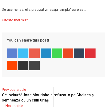
De asemenea, el a precizat „mesajul simplu” care se…
Citeşte mai mult
You can share this post!
Google+
LinkedIn
Whatsapp
StumbleUpon
Tumblr
Pintere
Reddit
Share
Print
via
Email
Previous article
Ce lovitură! Jose Mourinho a refuzat-o pe Chelsea și
semnează cu un club uriaș
Next article