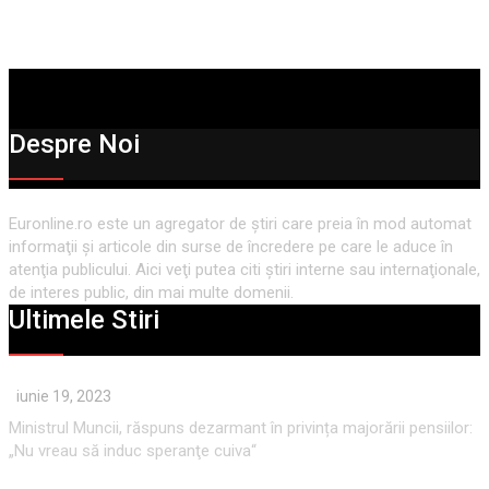
Despre Noi
Euronline.ro este un agregator de ştiri care preia în mod automat
informaţii şi articole din surse de încredere pe care le aduce în
atenţia publicului. Aici veţi putea citi ştiri interne sau internaţionale,
de interes public, din mai multe domenii.
Ultimele Stiri
iunie 19, 2023
Ministrul Muncii, răspuns dezarmant în privința majorării pensiilor:
„Nu vreau să induc speranţe cuiva“