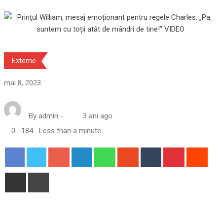
Externe
mai 8, 2023
By
admin
-
3 ani ago
0
184
Less than a minute
Google+
LinkedIn
Whatsapp
StumbleUpon
Tumblr
Pinterest
Redd
Share
Print
via
Email