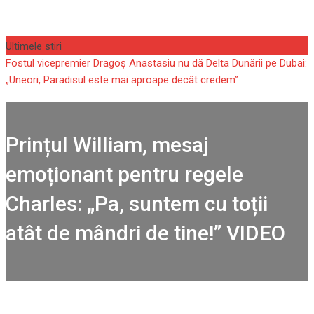
Skip
to
Ultimele stiri
content
Fostul vicepremier Dragoș Anastasiu nu dă Delta Dunării pe Dubai:
„Uneori, Paradisul este mai aproape decât credem”
Prințul William, mesaj
emoționant pentru regele
Charles: „Pa, suntem cu toții
atât de mândri de tine!” VIDEO