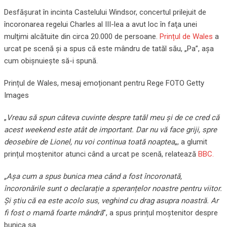
Desfăşurat în incinta Castelului Windsor, concertul prilejuit de
încoronarea regelui Charles al III-lea a avut loc în faţa unei
mulţimi alcătuite din circa 20.000 de persoane.
Prințul de Wales
a
urcat pe scenă și a spus că este mândru de tatăl său, „Pa”, așa
cum obișnuiește să-i spună.
Prințul de Wales, mesaj emoționant pentru Rege FOTO Getty
Images
„
Vreau să spun câteva cuvinte despre tatăl meu și de ce cred că
acest weekend este atât de important. Dar nu vă face griji, spre
deosebire de Lionel, nu voi continua toată noaptea
„, a glumit
prințul moștenitor atunci când a urcat pe scenă, relatează
BBC.
„Așa cum a spus bunica mea când a fost încoronată,
încoronările sunt o declarație a speranțelor noastre pentru viitor.
Și știu că ea este acolo sus, veghind cu drag asupra noastră. Ar
fi fost o mamă foarte mândră
”, a spus prințul moștenitor despre
bunica sa.