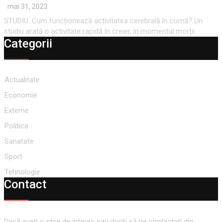
mai 31, 2023
STUDIU. Cum funcționează activitatea cerebrală în comă? Un
studiu arată o activitate rapidă în creier, în momentul morții
Categorii
Actualitate
Economie
Externe
Politica
Sanatate
Sport
Tehnologie
Contact
Dacă aveţi o ştire de interes sau doriţi să ne contactaţi din