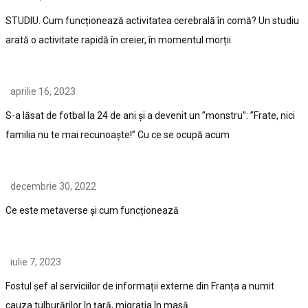
STUDIU. Cum funcționează activitatea cerebrală în comă? Un studiu
arată o activitate rapidă în creier, în momentul morții
aprilie 16, 2023
S-a lăsat de fotbal la 24 de ani și a devenit un ”monstru”: ”Frate, nici
familia nu te mai recunoaște!” Cu ce se ocupă acum
decembrie 30, 2022
Ce este metaverse și cum funcționează
iulie 7, 2023
Fostul șef al serviciilor de informații externe din Franța a numit
cauza tulburărilor în țară, migrația în masă