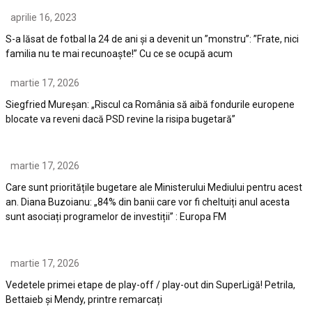
aprilie 16, 2023
S-a lăsat de fotbal la 24 de ani și a devenit un ”monstru”: ”Frate, nici
familia nu te mai recunoaște!” Cu ce se ocupă acum
martie 17, 2026
Siegfried Mureșan: „Riscul ca România să aibă fondurile europene
blocate va reveni dacă PSD revine la risipa bugetară”
martie 17, 2026
Care sunt prioritățile bugetare ale Ministerului Mediului pentru acest
an. Diana Buzoianu: „84% din banii care vor fi cheltuiți anul acesta
sunt asociați programelor de investiții” : Europa FM
martie 17, 2026
Vedetele primei etape de play-off / play-out din SuperLigă! Petrila,
Bettaieb și Mendy, printre remarcați