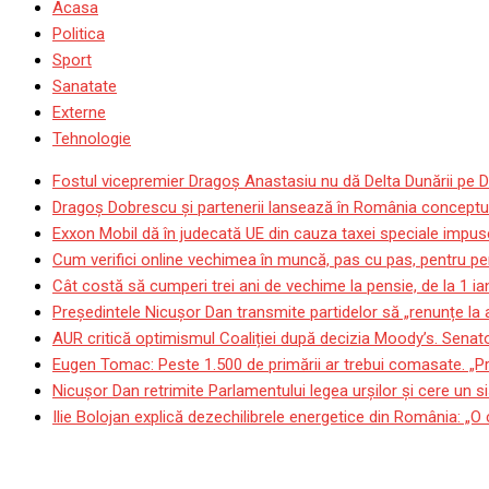
Acasa
Politica
Sport
Sanatate
Externe
Tehnologie
Fostul vicepremier Dragoș Anastasiu nu dă Delta Dunării pe D
Dragoş Dobrescu şi partenerii lansează în România conceptul p
Exxon Mobil dă în judecată UE din cauza taxei speciale impuse
Cum verifici online vechimea în muncă, pas cu pas, pentru pen
Cât costă să cumperi trei ani de vechime la pensie, de la 1 i
Președintele Nicușor Dan transmite partidelor să „renunțe la
AUR critică optimismul Coaliției după decizia Moody’s. Senat
Eugen Tomac: Peste 1.500 de primării ar trebui comasate. „Pr
Nicușor Dan retrimite Parlamentului legea urșilor și cere un si
Ilie Bolojan explică dezechilibrele energetice din România: „O
Cel mai bogat om din lume c