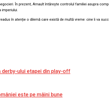
la negocieri. În prezent, Arnault întărește controlul familiei asupra co
 imperiului.
eadus în atenție o dilemă care există de multă vreme: cine îi va succe
derby-ului etapei din play-off
omâniei este pe mâini bune