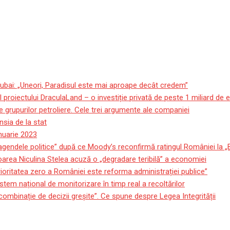
ubai: „Uneori, Paradisul este mai aproape decât credem”
roiectului DraculaLand – o investiție privată de peste 1 miliard de 
 grupurilor petroliere. Cele trei argumente ale companiei
sia de la stat
anuarie 2023
 agendele politice” după ce Moody’s reconfirmă ratingul României la 
oarea Niculina Stelea acuză o „degradare teribilă” a economiei
ioritatea zero a României este reforma administrației publice”
stem național de monitorizare în timp real a recoltărilor
 combinație de decizii greșite”. Ce spune despre Legea Integrității
aută succesor. Cine sunt mo