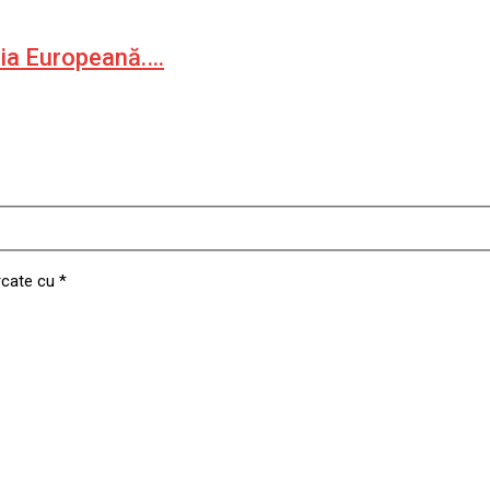
sia Europeană.…
rcate cu
*