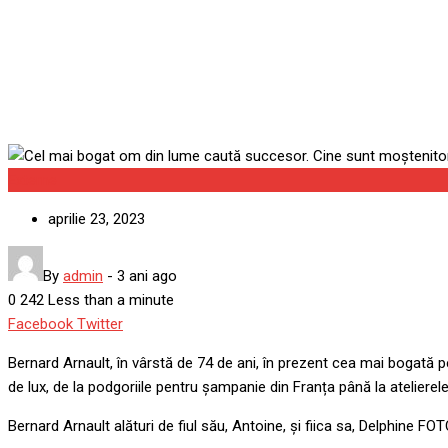
Louis Vuitton
Externe
aprilie 23, 2023
By
admin
-
3 ani ago
0
242
Less than a minute
Google+
LinkedIn
Whatsapp
StumbleUpon
Tumblr
Pinterest
Reddit
Share
Print
Facebook
Twitter
via
Bernard Arnault, în vârstă de 74 de ani, în prezent cea mai bogată 
Email
de lux, de la podgoriile pentru șampanie din Franța până la atelierele
Bernard Arnault alături de fiul său, Antoine, și fiica sa, Delphine F