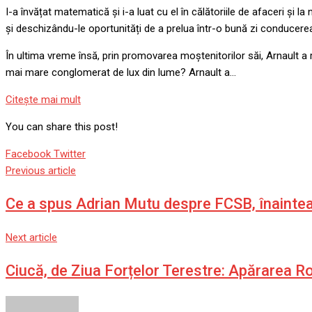
I-a învățat matematică și i-a luat cu el în călătoriile de afaceri și 
și deschizându-le oportunități de a prelua într-o bună zi conducerea
În ultima vreme însă, prin promovarea moștenitorilor săi, Arnault a r
mai mare conglomerat de lux din lume? Arnault a…
Citeşte mai mult
You can share this post!
Google+
LinkedIn
Whatsapp
StumbleUpon
Tumblr
Pinterest
Reddit
Share
Print
Facebook
Twitter
via
Previous article
Email
Ce a spus Adrian Mutu despre FCSB, înaintea 
Next article
Ciucă, de Ziua Forțelor Terestre: Apărarea R