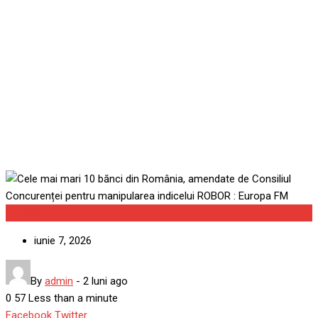
Consiliul Concurenței
pentru manipularea
indicelui ROBOR : Europa
FM
Actualitate
iunie 7, 2026
By
admin
-
2 luni ago
0
57
Less than a minute
Google+
LinkedIn
Whatsapp
StumbleUpon
Tumblr
Pinterest
Reddit
Share
Print
Facebook
Twitter