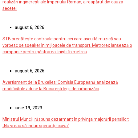
realizări inginerești ale Imperiului Roman, a reapărut din cauza
secetei
august 6, 2026
STB pregătește controale pentru cei care ascultă muzică sau
vorbesc pe speaker în mijloacele de transport. Metrorex lansează o
campanie pentru păstrarea liniștii în metrou
august 6, 2026
Avertisment de la Bruxelles: Comisia Europeană analizează
modificările aduse la București legii decarbonizării
iunie 19, 2023
Ministrul Muncii, răspuns dezarmant în privința majorării pensiilor:
„Nu vreau să induc speranţe cuiva“