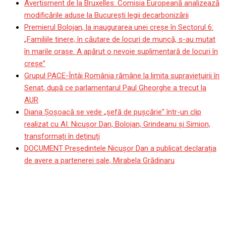
Avertisment de la Bruxelles: Comisia Europeană analizează
modificările aduse la București legii decarbonizării
Premierul Bolojan, la inaugurarea unei creșe în Sectorul 6:
„Familiile tinere, în căutare de locuri de muncă, s-au mutat
în marile orașe. A apărut o nevoie suplimentară de locuri în
creșe”
Grupul PACE-Întâi România rămâne la limita supraviețuirii în
Senat, după ce parlamentarul Paul Gheorghe a trecut la
AUR
Diana Șoșoacă se vede „șefă de pușcărie” într-un clip
realizat cu AI. Nicușor Dan, Bolojan, Grindeanu și Simion,
transformați în deținuți
DOCUMENT Președintele Nicușor Dan a publicat declarația
de avere a partenerei sale, Mirabela Grădinaru
Cele mai mari 10 bănci din
România, amendate de