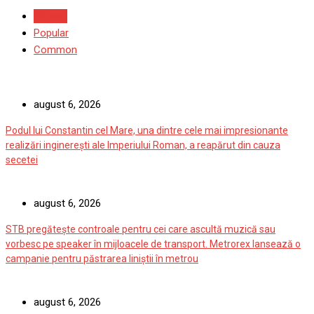
Recent
Popular
Common
august 6, 2026
Podul lui Constantin cel Mare, una dintre cele mai impresionante
realizări inginerești ale Imperiului Roman, a reapărut din cauza
secetei
august 6, 2026
STB pregătește controale pentru cei care ascultă muzică sau
vorbesc pe speaker în mijloacele de transport. Metrorex lansează o
campanie pentru păstrarea liniștii în metrou
august 6, 2026