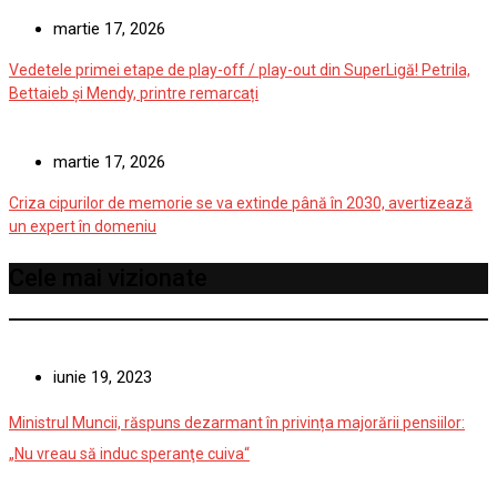
martie 17, 2026
Vedetele primei etape de play-off / play-out din SuperLigă! Petrila,
Bettaieb și Mendy, printre remarcați
martie 17, 2026
Criza cipurilor de memorie se va extinde până în 2030, avertizează
un expert în domeniu
Cele mai vizionate
iunie 19, 2023
Ministrul Muncii, răspuns dezarmant în privința majorării pensiilor:
„Nu vreau să induc speranţe cuiva“