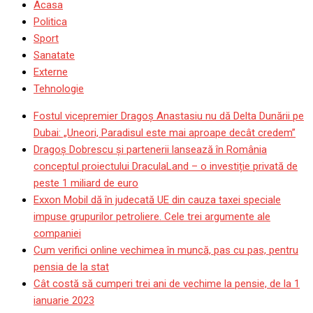
Acasa
Politica
Sport
Sanatate
Externe
Tehnologie
Fostul vicepremier Dragoș Anastasiu nu dă Delta Dunării pe
Dubai: „Uneori, Paradisul este mai aproape decât credem”
Dragoş Dobrescu şi partenerii lansează în România
conceptul proiectului DraculaLand – o investiție privată de
peste 1 miliard de euro
Exxon Mobil dă în judecată UE din cauza taxei speciale
impuse grupurilor petroliere. Cele trei argumente ale
companiei
Cum verifici online vechimea în muncă, pas cu pas, pentru
pensia de la stat
Cât costă să cumperi trei ani de vechime la pensie, de la 1
ianuarie 2023