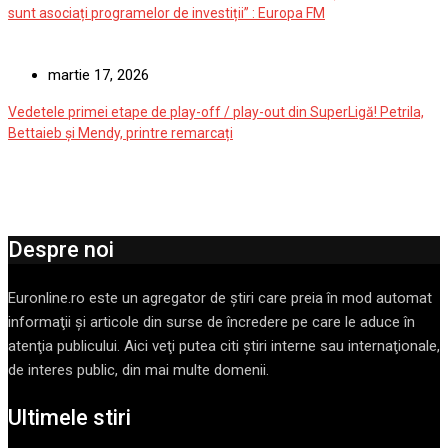
sunt asociați programelor de investiții” : Europa FM
martie 17, 2026
Vedetele primei etape de play-off / play-out din SuperLigă! Petrila,
Bettaieb și Mendy, printre remarcați
Despre noi
Euronline.ro este un agregator de ştiri care preia în mod automat
informaţii şi articole din surse de încredere pe care le aduce în
atenţia publicului. Aici veţi putea citi ştiri interne sau internaţionale,
de interes public, din mai multe domenii.
Ultimele stiri