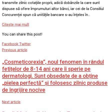
transmite zilnic cotațiile proprii, adică dobânzile la care sunt
dispuse să ofere împrumuturi altor bănci, iar cei de la Consiliul
Concurenței spun că unitățile bancare s-au înțeles în…
Citeşte mai mult
You can share this post!
Google+
LinkedIn
Whatsapp
StumbleUpon
Tumblr
Pinterest
Reddit
Share
Print
Facebook
Twitter
via
Previous article
Email
„Cosmeticorexia”, noul fenomen în rândul
fetițelor de 8-14 ani care îi sperie pe
dermatologi. Sunt obsedate de a obține
„pielea perfectă” și folosesc zilnic produse
de îngrijire nocive
Next article