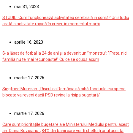
mai 31, 2023
STUDIU. Cum funcționează activitatea cerebrală în comă? Un studiu
arată o activitate rapidă în creier, în momentul morții
aprilie 16, 2023
S-a lăsat de fotbal la 24 de ani și a devenit un ”monstru”: ”Frate, nici
familia nu te mai recunoaște!” Cu ce se ocupă acum
martie 17, 2026
Siegfried Mureșan: „Riscul ca România să aibă fondurile europene
blocate va reveni dacă PSD revine la risipa bugetară”
martie 17, 2026
Care sunt prioritățile bugetare ale Ministerului Mediului pentru acest
an. Diana Buzoianu: „84% din banii care vor fi cheltuiți anul acesta