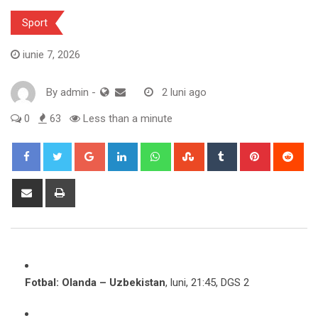
Sport
iunie 7, 2026
By
admin
-
2 luni ago
0
63
Less than a minute
Google+
LinkedIn
Whatsapp
StumbleUpon
Tumblr
Pinterest
Red
Share
Print
via
Email
Fotbal: Olanda – Uzbekistan
, luni, 21:45, DGS 2