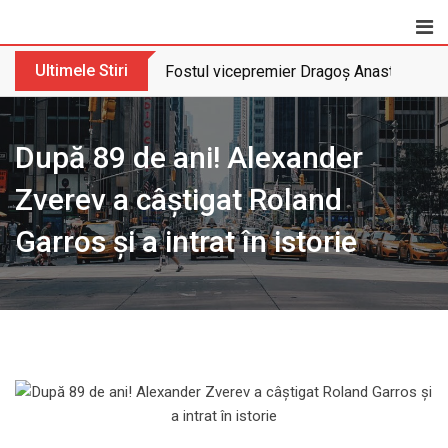
Skip
to
content
Ultimele Stiri
Fostul vicepremier Dragoș Anastasiu nu 
După 89 de ani! Alexander
Zverev a câștigat Roland
Garros și a intrat în istorie