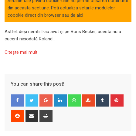
Setarile tale privind cookie-urile nu permit afisarea continutul
din aceasta sectiune. Poti actualiza setarile modulelor
coookie direct din browser sau de
aici
Astfel, deși nemții l-au avut și pe Boris Becker, acesta nu a
cucerit niciodată Roland…
Citeşte mai mult
You can share this post!
Google+
LinkedIn
Whatsapp
StumbleUpon
Tumblr
Pinter
Reddit
Share
Print
via
Email