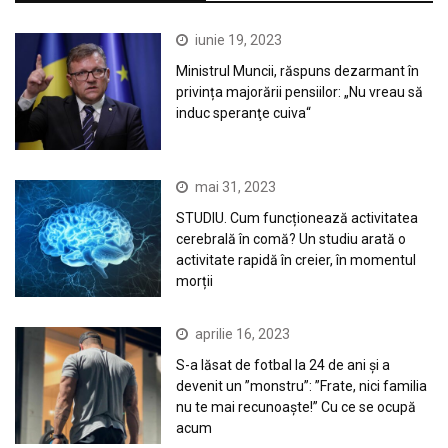
iunie 19, 2023
Ministrul Muncii, răspuns dezarmant în
privința majorării pensiilor: „Nu vreau să
induc speranţe cuiva“
mai 31, 2023
STUDIU. Cum funcționează activitatea
cerebrală în comă? Un studiu arată o
activitate rapidă în creier, în momentul
morții
aprilie 16, 2023
S-a lăsat de fotbal la 24 de ani și a
devenit un ”monstru”: ”Frate, nici familia
nu te mai recunoaște!” Cu ce se ocupă
acum