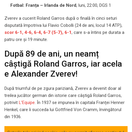
Fotbal: Franța – Irlanda de Nord
, luni, 22:00, DGS 1
Zverev a cucerit Roland Garros după o finală în cinci seturi
disputată împotriva lui Flavio Cobolli (24 de ani, locul 14 ATP),
scor 6-1, 4-6, 6-4, 6-7 (5-7), 6-1
, care s-a întins pe durata a
patru ore și 19 minute.
După 89 de ani, un neamț
câștigă Roland Garros, iar acela
e Alexander Zverev!
După triumful de pe zgura pariziană, Zverev a devenit doar al
treilea jucător german din istorie care câștigă Roland Garros,
potrivit
L’Equipe
. În 1937 se impunea în capitala Franței Henner
Henkel, care îi succeda lui Gottfried Von Cramm, învingătorul
din 1936.