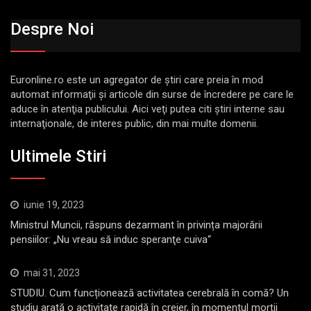
Despre Noi
Euronline.ro este un agregator de ştiri care preia în mod
automat informaţii şi articole din surse de încredere pe care le
aduce în atenţia publicului. Aici veţi putea citi ştiri interne sau
internaţionale, de interes public, din mai multe domenii.
Ultimele Stiri
iunie 19, 2023
Ministrul Muncii, răspuns dezarmant în privința majorării
pensiilor: „Nu vreau să induc speranţe cuiva“
mai 31, 2023
STUDIU. Cum funcționează activitatea cerebrală în comă? Un
studiu arată o activitate rapidă în creier, în momentul morții