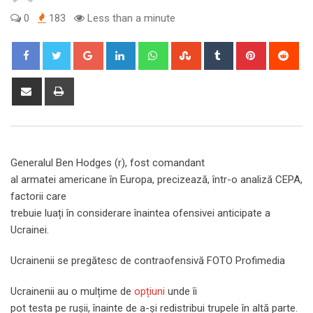
0
183
Less than a minute
Google+
LinkedIn
Whatsapp
StumbleUpon
Tumblr
Pinterest
Red
Share
Print
via
Email
Generalul Ben Hodges (r), fost comandant
al armatei americane în Europa, precizează, într-o analiză CEPA,
factorii care
trebuie luați în considerare înaintea ofensivei anticipate a
Ucrainei.
Ucrainenii se pregătesc de contraofensivă FOTO Profimedia
Ucrainenii au o mulțime de
opțiuni
unde îi
pot testa pe rușii, înainte de a-și redistribui trupele în altă parte.