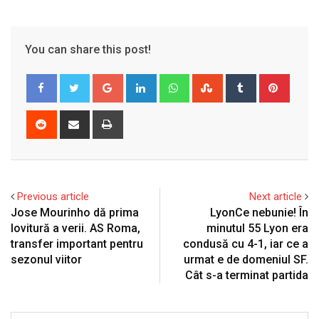
You can share this post!
Google+
LinkedIn
Whatsapp
StumbleUpon
Tumblr
Pinter
Reddit
Share
Print
via
Email
Previous article
Next article
Jose Mourinho dă prima
LyonCe nebunie! În
lovitură a verii. AS Roma,
minutul 55 Lyon era
transfer important pentru
condusă cu 4-1, iar ce a
sezonul viitor
urmat e de domeniul SF.
Cât s-a terminat partida