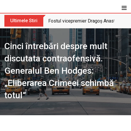
Skip
to
content
Ultimele Stiri
Fostul vicepremier Dragoș Anastasiu nu 
Cinci întrebări despre mult
discutata contraofensivă.
Generalul Ben Hodges:
„Eliberarea Crimeei schimbă
totul“