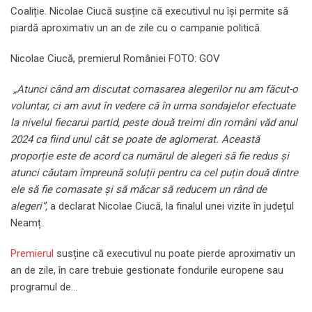
Coaliție. Nicolae Ciucă susține că executivul nu își permite să
piardă aproximativ un an de zile cu o campanie politică.
Nicolae Ciucă, premierul României FOTO: GOV
„Atunci când am discutat comasarea alegerilor nu am făcut-o
voluntar, ci am avut în vedere că în urma sondajelor efectuate
la nivelul fiecarui partid, peste două treimi din români văd anul
2024 ca fiind unul cât se poate de aglomerat. Această
proporție este de acord ca numărul de alegeri să fie redus și
atunci căutam împreună soluții pentru ca cel puțin două dintre
ele să fie comasate și să măcar să reducem un rând de
alegeri”,
a declarat Nicolae Ciucă, la finalul unei vizite în județul
Neamț.
Premierul
susține că executivul nu poate pierde aproximativ un
an de zile, în care trebuie gestionate fondurile europene sau
programul de…