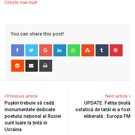
Citeşte mai mult
You can share this post!
Google+
LinkedIn
Whatsapp
StumbleUpon
Tumblr
Pinter
Reddit
Share
Print
via
Email
Previous article
Next article
Pușkin trebuie să cadă:
UPDATE. Fetița ținută
monumentele dedicate
ostatică de tatăl ei a fost
poetului național al Rusiei
eliberată : Europa FM
sunt luate la țintă în
Ucraina