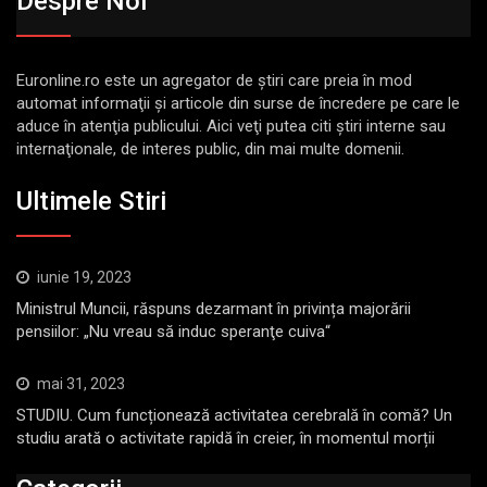
Despre Noi
Euronline.ro este un agregator de ştiri care preia în mod
automat informaţii şi articole din surse de încredere pe care le
aduce în atenţia publicului. Aici veţi putea citi ştiri interne sau
internaţionale, de interes public, din mai multe domenii.
Ultimele Stiri
iunie 19, 2023
Ministrul Muncii, răspuns dezarmant în privința majorării
pensiilor: „Nu vreau să induc speranţe cuiva“
mai 31, 2023
STUDIU. Cum funcționează activitatea cerebrală în comă? Un
studiu arată o activitate rapidă în creier, în momentul morții