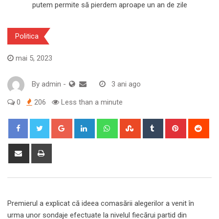
Politica
mai 5, 2023
By
admin
-
3 ani ago
0
206
Less than a minute
Google+
LinkedIn
Whatsapp
StumbleUpon
Tumblr
Pinterest
Red
Share
Print
via
Email
Premierul a explicat că ideea comasării alegerilor a venit în
urma unor sondaje efectuate la nivelul fiecărui partid din