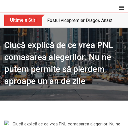
Skip
to
content
Ultimele Stiri
Fostul vicepremier Dragoș Anastasiu nu 
Ciucă explică de ce vrea PNL
comasarea alegerilor: Nu ne
putem permite să pierdem
aproape un an de zile