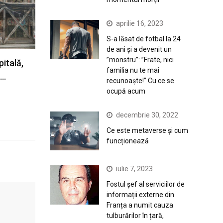
aprilie 16, 2023
S-a lăsat de fotbal la 24
de ani și a devenit un
”monstru”: ”Frate, nici
pitală,
familia nu te mai
ă…
recunoaște!” Cu ce se
ocupă acum
decembrie 30, 2022
Ce este metaverse și cum
funcționează
iulie 7, 2023
Fostul șef al serviciilor de
informații externe din
Franța a numit cauza
tulburărilor în țară,