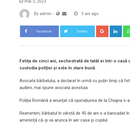
mai 5, 2023
By
admin
-
3 ani ago
Google+
Link
Facebook
Twitter
Fetița de cinci ani, sechestrată de tatăl ei într-o casă
custodia poliției și este în stare bună.
Avocata bărbatului, a declarat în urmă cu puțin timp că fe
audieri, mai spune avocata acestuia.
Poliția Română a anunțat că operațiunea de la Chiajna s-a 
Reamintim, bărbatul în vârstă de 45 de ani s-a baricadat în 
amenință că-și va arunca în aer casa și copilul.