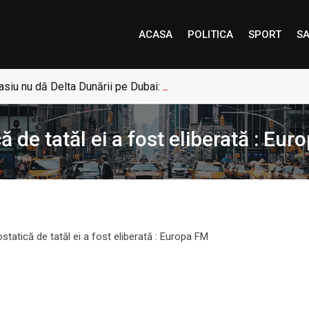
ACASA
POLITICA
SPORT
SA
siu nu dă Delta Dunării pe Dubai: „Uneori, Paradisul este mai a
ă de tatăl ei a fost eliberată : Eu