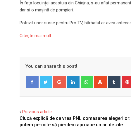
În fața locuinței acestuia din Chiajna, s-au aflat permanen
dar și o mașină de pompieri.
Potrivit unor surse pentru Pro TV, bărbatul ar avea anteced
Citeşte mai mult
You can share this post!
Google+
LinkedIn
Whatsapp
StumbleUpo
Tumbl
Facebook
Twitter
Previous article
Ciucă explică de ce vrea PNL comasarea alegerilor:
putem permite să pierdem aproape un an de zile