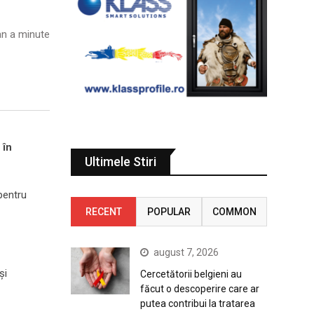
n a minute
 în
Ultimele Stiri
pentru
RECENT
POPULAR
COMMON
august 7, 2026
și
Cercetătorii belgieni au
făcut o descoperire care ar
putea contribui la tratarea