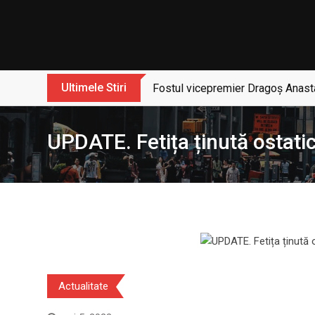
Skip
to
content
Ultimele Stiri
Fostul vicepremier Dragoș Anasta
UPDATE. Fetița ținută ostatic
Actualitate