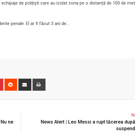
t echipaje de polițiști care au izolat zona pe o distanță de 100 de met
ente penale. El ar fi făcut 3 ani de…
n
r
Pinterest
Reddit
Share
Print
via
Email
N
 Nu ne
News Alert | Leo Messi a rupt tăcerea după
suspend