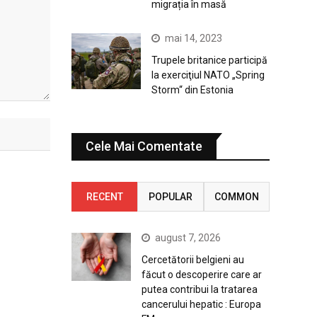
migrația în masă
mai 14, 2023
Trupele britanice participă
la exerciţiul NATO „Spring
Storm“ din Estonia
Cele Mai Comentate
RECENT
POPULAR
COMMON
august 7, 2026
Cercetătorii belgieni au
făcut o descoperire care ar
putea contribui la tratarea
cancerului hepatic : Europa