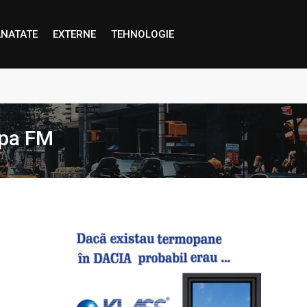
NATATE
EXTERNE
TEHNOLOGIE
proape decât credem”
ropa FM