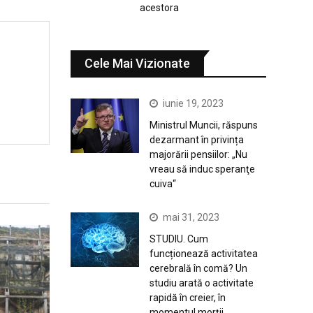
acestora
Cele Mai Vizionate
iunie 19, 2023
Ministrul Muncii, răspuns
dezarmant în privința
majorării pensiilor: „Nu
vreau să induc speranţe
cuiva“
mai 31, 2023
STUDIU. Cum
funcționează activitatea
cerebrală în comă? Un
studiu arată o activitate
rapidă în creier, în
momentul morții