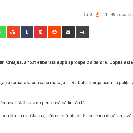
0
211
Less tha
edIn
Whatsapp
StumbleUpon
Tumblr
Pinterest
Reddit
Share
Print
via
Email
 din Chiajna, a fost eliberată după aproape 28 de ore. Copila este
tița va rămâne la bunica și mătușa ei. Bărbatul merge acum la poliție 
încheiat fără ca vreo persoană să fie rănită.
locuința sa din Chiajna, alături de fetița de 5 ani de ieri după-amiază 