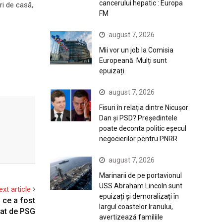
cancerului hepatic : Europa
ri de casă,
FM
august 7, 2026
Mii vor un job la Comisia
Europeană. Mulți sunt
epuizați
august 7, 2026
Fisuri în relația dintre Nicușor
Dan și PSD? Președintele
poate deconta politic eșecul
negocierilor pentru PNRR
august 7, 2026
Marinarii de pe portavionul
USS Abraham Lincoln sunt
ext article
epuizați și demoralizați în
 ce a fost
largul coastelor Iranului,
at de PSG
avertizează familiile