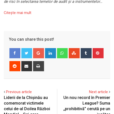
de risc în selectarea temelor de audit și a instrumentelor…
Citeşte mai mult
You can share this post!
Google+
LinkedIn
Whatsapp
StumbleUpon
Tumblr
Pinter
Reddit
Share
Print
via
Email
Previous article
Next article
Liderii de la Chișinău au
Un nou record în Premier
comemorat victimele
League? Suma
celui de-al Doilea Război
„prohibitivă” cerută pe un