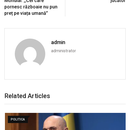
Mondial. ,,Cei care
jucător
pornesc războaie nu pun
preț pe viața umană”
admin
administrator
Related Articles
POLITICA