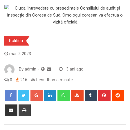
Politica
mai 9, 2023
By
admin
-
3 ani ago
0
216
Less than a minute
Google+
LinkedIn
Whatsapp
StumbleUpon
Tumblr
Pinterest
Red
Share
Print
via
Email