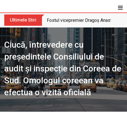
Skip
to
content
Ultimele Stiri
Fostul vicepremier Dragoș Anastasiu nu 
Ciucă, întrevedere cu
președintele Consiliului de
audit și inspecție din Coreea de
Sud. Omologul coreean va
efectua o vizită oficială