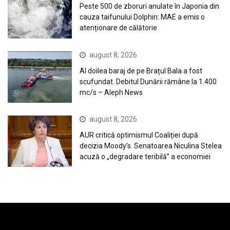
Peste 500 de zboruri anulate în Japonia din
cauza taifunului Dolphin: MAE a emis o
atenționare de călătorie
august 8, 2026
Al doilea baraj de pe Brațul Bala a fost
scufundat. Debitul Dunării rămâne la 1.400
mc/s – Aleph News
august 8, 2026
AUR critică optimismul Coaliției după
decizia Moody’s. Senatoarea Niculina Stelea
acuză o „degradare teribilă” a economiei