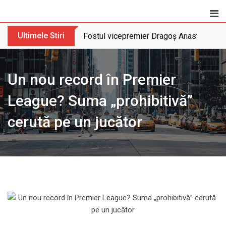
Skip
to
content
Ultimele Stiri
Fostul vicepremier Dragoș Anastasiu nu 
Un nou record în Premier
League? Suma „prohibitivă”
cerută pe un jucător