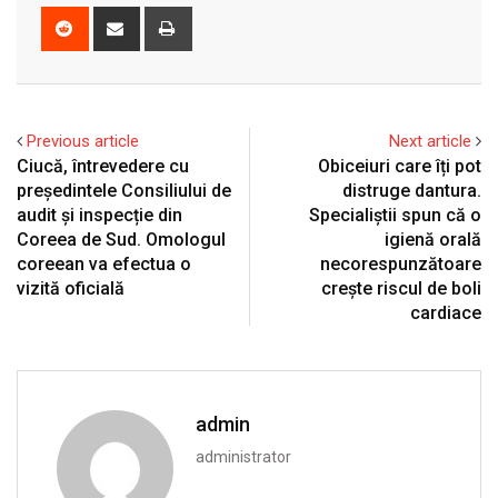
Reddit
Share
Print
via
Email
Previous article
Next article
Ciucă, întrevedere cu
Obiceiuri care îți pot
președintele Consiliului de
distruge dantura.
audit și inspecție din
Specialiștii spun că o
Coreea de Sud. Omologul
igienă orală
coreean va efectua o
necorespunzătoare
vizită oficială
crește riscul de boli
cardiace
admin
administrator