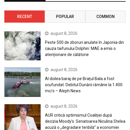
RECENT
POPULAR
COMMON
august 8, 2026
Peste 500 de zboruri anulate în Japonia din
cauza taifunului Dolphin: MAE a emis o
atenționare de călătorie
august 8, 2026
Al doilea baraj de pe Brațul Bala a fost
scufundat. Debitul Dunării rămâne la 1.400
mc/s – Aleph News
august 8, 2026
AUR critică optimismul Coaliției după
decizia Moody’s. Senatoarea Niculina Stelea
acuză o „degradare teribilă” a economiei