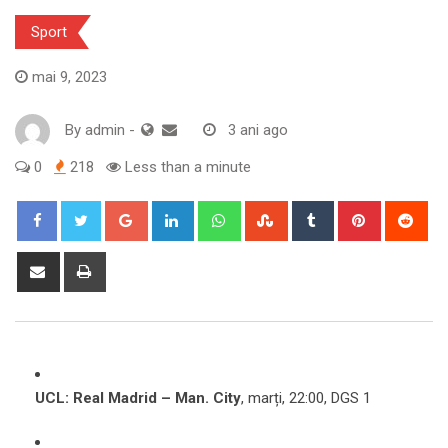
Sport
mai 9, 2023
By
admin
-
3 ani ago
0
218
Less than a minute
Google+
LinkedIn
Whatsapp
StumbleUpon
Tumblr
Pinterest
Red
Share
Print
via
Email
UCL: Real Madrid – Man. City
, marți, 22:00, DGS 1