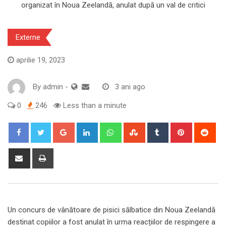
Externe
aprilie 19, 2023
By
admin
-
3 ani ago
0
246
Less than a minute
Google+
LinkedIn
Whatsapp
StumbleUpon
Tumblr
Pinterest
Red
Share
Print
via
Email
Un concurs de vânătoare de pisici sălbatice din Noua Zeelandă
destinat copiilor a fost anulat în urma reacțiilor de respingere a