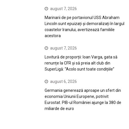
august 7, 2026
Marinarii de pe portavionul USS Abraham
Lincoln sunt epuizați și demoralizați în largul
coastelor Iranului, avertizează familiile
acestora
august 7, 2026
Lovitură de proporții: Ioan Varga, gata să
renunțe la CFR și să preia alt club din
SuperLigă: ”Acolo sunt toate condițiile”
august 6, 2026
Germania generează aproape un sfert din
economia Uniunii Europene, potrivit
Eurostat. PIB-ul României ajunge la 380 de
miliarde de euro