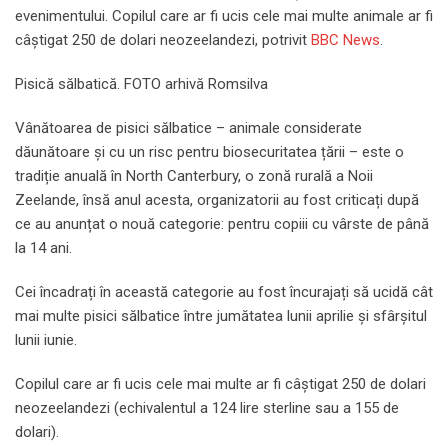
evenimentului. Copilul care ar fi ucis cele mai multe animale ar fi
câștigat 250 de dolari neozeelandezi, potrivit
BBC News
.
Pisică sălbatică. FOTO arhivă Romsilva
Vânătoarea de pisici sălbatice – animale considerate
dăunătoare și cu un risc pentru biosecuritatea țării – este o
tradiție anuală în North Canterbury, o zonă rurală a Noii
Zeelande, însă anul acesta, organizatorii au fost criticați după
ce au anunțat o nouă categorie: pentru copiii cu vârste de până
la 14 ani.
Cei încadrați în această categorie au fost încurajați să ucidă cât
mai multe pisici sălbatice între jumătatea lunii aprilie și sfârșitul
lunii iunie.
Copilul care ar fi ucis cele mai multe ar fi câștigat 250 de dolari
neozeelandezi (echivalentul a 124 lire sterline sau a 155 de
dolari).