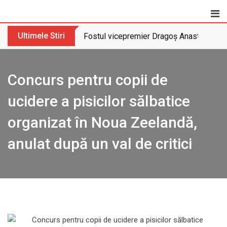
Skip
to
content
Ultimele Stiri
Fostul vicepremier Dragoș Anastasiu nu 
Concurs pentru copii de
ucidere a pisicilor sălbatice
organizat în Noua Zeelandă,
anulat după un val de critici