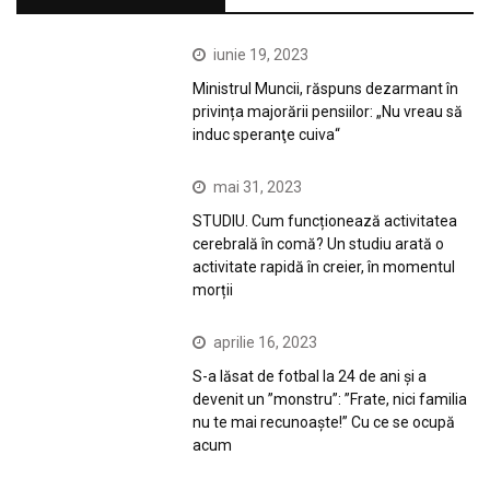
iunie 19, 2023
Ministrul Muncii, răspuns dezarmant în
privința majorării pensiilor: „Nu vreau să
induc speranţe cuiva“
mai 31, 2023
STUDIU. Cum funcționează activitatea
cerebrală în comă? Un studiu arată o
activitate rapidă în creier, în momentul
morții
aprilie 16, 2023
S-a lăsat de fotbal la 24 de ani și a
devenit un ”monstru”: ”Frate, nici familia
nu te mai recunoaște!” Cu ce se ocupă
acum