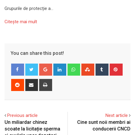
Grupurile de protecție a…
Citeşte mai mult
You can share this post!
Google+
LinkedIn
Whatsapp
StumbleUpon
Tumblr
Pinter
Reddit
Share
Print
via
Email
Previous article
Next article
Un miliardar chinez
Cine sunt noii membri ai
scoate la licitație sperma
conducerii CNCD