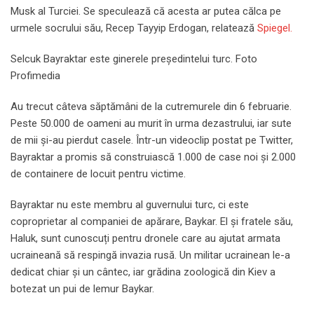
Musk al Turciei. Se speculează că acesta ar putea călca pe
urmele socrului său, Recep Tayyip Erdogan, relatează
Spiegel.
Selcuk Bayraktar este ginerele președintelui turc. Foto
Profimedia
Au trecut câteva săptămâni de la cutremurele din 6 februarie.
Peste 50.000 de oameni au murit în urma dezastrului, iar sute
de mii și-au pierdut casele. Într-un videoclip postat pe Twitter,
Bayraktar a promis să construiască 1.000 de case noi și 2.000
de containere de locuit pentru victime.
Bayraktar nu este membru al guvernului turc, ci este
coproprietar al companiei de apărare, Baykar. El și fratele său,
Haluk, sunt cunoscuți pentru dronele care au ajutat armata
ucraineană să respingă invazia rusă. Un militar ucrainean le-a
dedicat chiar și un cântec, iar grădina zoologică din Kiev a
botezat un pui de lemur Baykar.