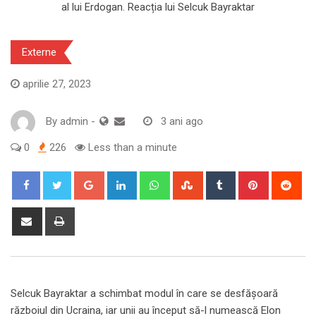
Externe
aprilie 27, 2023
By
admin
-
3 ani ago
0
226
Less than a minute
Google+
LinkedIn
Whatsapp
StumbleUpon
Tumblr
Pinterest
Red
Share
Print
via
Email
Selcuk Bayraktar a schimbat modul în care se desfășoară
războiul din Ucraina, iar unii au început să-l numească Elon