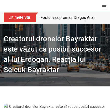
Skip
to
content
Ultimele Stiri
Fostul vicepremier Dragoș Anastasiu nu 
Creatorul dronelor Bayraktar
este văzut ca posibil succesor
al lui Erdogan. Reacția lui
Selcuk Bayraktar