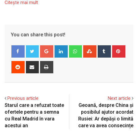
Citeşte mai mult
You can share this post!
Google+
LinkedIn
Whatsapp
StumbleUpon
Tumblr
Pinter
Reddit
Share
Print
via
Email
Previous article
Next article
Starul care a refuzat toate
Geoană, despre China și
ofertele pentru a semna
posibilul ajutor acordat
cu Real Madrid în vara
Rusiei: Ar depăși o limită
acestui an
care va avea consecințe