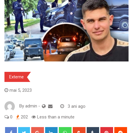
Externe
mai 5, 2023
By
admin
-
3 ani ago
0
202
Less than a minute
Google+
LinkedIn
Whatsapp
StumbleUpon
Tumblr
Pinterest
Red