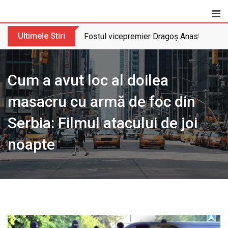
Skip
to
content
Ultimele Stiri
Fostul vicepremier Dragoș Anastasiu nu 
Cum a avut loc al doilea
masacru cu armă de foc din
Serbia: Filmul atacului de joi
noapte