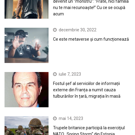
devenit un ”monstru”: ”Frate, nici familia
nu te mai recunoaște!” Cu ce se ocupă
acum
decembrie 30, 2022
Ce este metaverse și cum funcționează
iulie 7, 2023
Fostul șef al serviciilor de informații
externe din Franța a numit cauza
tulburărilor în țară, migrația în masă
mai 14, 2023
Trupele britanice participă la exerciţiul
NATO „Spring Storm“ din Estonia