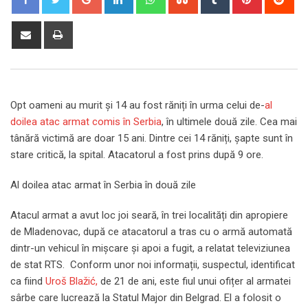
Share
Print
via
Email
Opt oameni au murit și 14 au fost răniți în urma celui de-
al
doilea atac armat comis în Serbia
, în ultimele două zile. Cea mai
tânără victimă are doar 15 ani. Dintre cei 14 răniți, șapte sunt în
stare critică, la spital. Atacatorul a fost prins după 9 ore.
Al doilea atac armat în Serbia în două zile
Atacul armat a avut loc joi seară, în trei localități din apropiere
de Mladenovac, după ce atacatorul a tras cu o armă automată
dintr-un vehicul în mişcare şi apoi a fugit, a relatat televiziunea
de stat RTS. Conform unor noi informații, suspectul, identificat
ca fiind
Uroš Blažić,
de 21 de ani, este fiul unui ofițer al armatei
sârbe care lucrează la Statul Major din Belgrad. El a folosit o