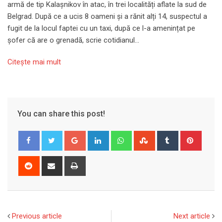
armă de tip Kalașnikov în atac, în trei localități aflate la sud de
Belgrad. După ce a ucis 8 oameni și a rănit alți 14, suspectul a
fugit de la locul faptei cu un taxi, după ce l-a amenințat pe
șofer că are o grenadă, scrie cotidianul…
Citeşte mai mult
You can share this post!
Google+
LinkedIn
Whatsapp
StumbleUpon
Tumblr
Pinter
Reddit
Share
Print
via
Email
Previous article
Next article