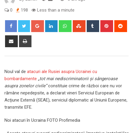
0
198
Less than a minute
Google+
LinkedIn
Whatsapp
StumbleUpon
Tumblr
Pinterest
Red
Share
Print
via
Email
Noul val de
atacuri ale Rusiei asupra Ucrainei cu
bombardamente
„tot mai nediscriminatorii şi sângeroase
asupra zonelor civile”
constituie crime de război care nu vor
rămâne nepedepsite, a declarat vineri Serviciul European de
Acţiune Externă (SEAE), serviciul diplomatic al Uniunii Europene,
transmite EFE.
Noi atacuri în Ucraina FOTO Profimedia