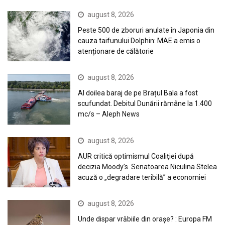
august 8, 2026
Peste 500 de zboruri anulate în Japonia din
cauza taifunului Dolphin: MAE a emis o
atenționare de călătorie
august 8, 2026
Al doilea baraj de pe Brațul Bala a fost
scufundat. Debitul Dunării rămâne la 1.400
mc/s – Aleph News
august 8, 2026
AUR critică optimismul Coaliției după
decizia Moody’s. Senatoarea Niculina Stelea
acuză o „degradare teribilă” a economiei
august 8, 2026
Unde dispar vrăbiile din orașe? : Europa FM