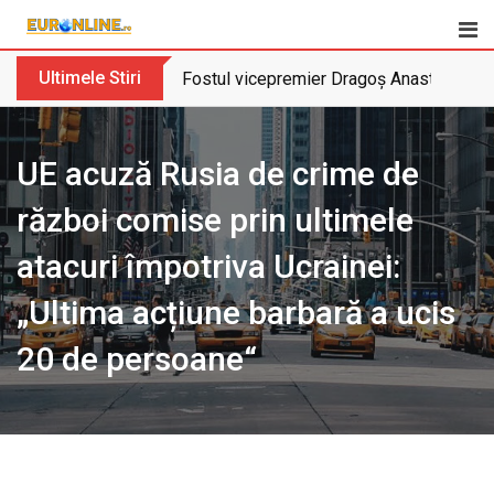
Skip
to
content
Ultimele Stiri
Fostul vicepremier Dragoș Anastasiu nu 
UE acuză Rusia de crime de
război comise prin ultimele
atacuri împotriva Ucrainei:
„Ultima acțiune barbară a ucis
20 de persoane“