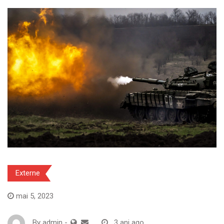
Externe
mai 5, 2023
By
admin
-
3 ani ago