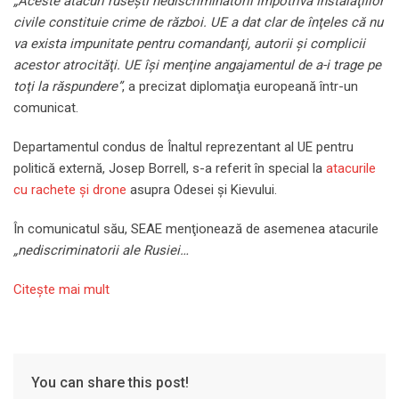
„Aceste atacuri ruseşti nediscriminatorii împotriva instalaţiilor
civile constituie crime de război. UE a dat clar de înţeles că nu
va exista impunitate pentru comandanţi, autorii şi complicii
acestor atrocităţi. UE îşi menţine angajamentul de a-i trage pe
toţi la răspundere”
, a precizat diplomaţia europeană într-un
comunicat.
Departamentul condus de Înaltul reprezentant al UE pentru
politică externă, Josep Borrell, s-a referit în special la
atacurile
cu rachete şi drone
asupra Odesei şi Kievului.
În comunicatul său, SEAE menţionează de asemenea atacurile
„nediscriminatorii ale Rusiei…
Citeşte mai mult
You can share this post!