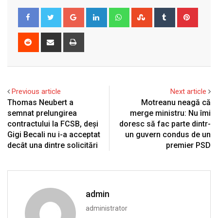
Google+
LinkedIn
Whatsapp
StumbleUpon
Tumblr
Pinter
Reddit
Share
Print
via
Email
Previous article
Next article
Thomas Neubert a
Motreanu neagă că
semnat prelungirea
merge ministru: Nu îmi
contractului la FCSB, deși
doresc să fac parte dintr-
Gigi Becali nu i-a acceptat
un guvern condus de un
decât una dintre solicitări
premier PSD
admin
administrator