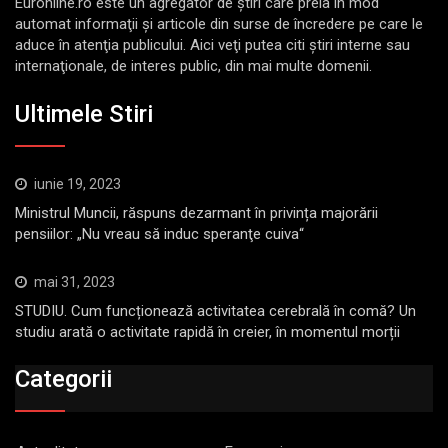
Euronline.ro este un agregator de ştiri care preia în mod
automat informaţii şi articole din surse de încredere pe care le
aduce în atenţia publicului. Aici veţi putea citi ştiri interne sau
internaţionale, de interes public, din mai multe domenii.
Ultimele Stiri
iunie 19, 2023
Ministrul Muncii, răspuns dezarmant în privința majorării
pensiilor: „Nu vreau să induc speranţe cuiva“
mai 31, 2023
STUDIU. Cum funcționează activitatea cerebrală în comă? Un
studiu arată o activitate rapidă în creier, în momentul morții
Categorii