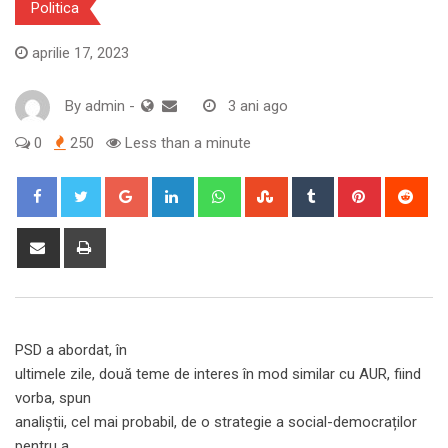
Politica
aprilie 17, 2023
By
admin
-
3 ani ago
0
250
Less than a minute
Google+
LinkedIn
Whatsapp
StumbleUpon
Tumblr
Pinterest
Red
Share
Print
via
Email
PSD a abordat, în
ultimele zile, două teme de interes în mod similar cu AUR, fiind
vorba, spun
analiștii, cel mai probabil, de o strategie a social-democraților
pentru a