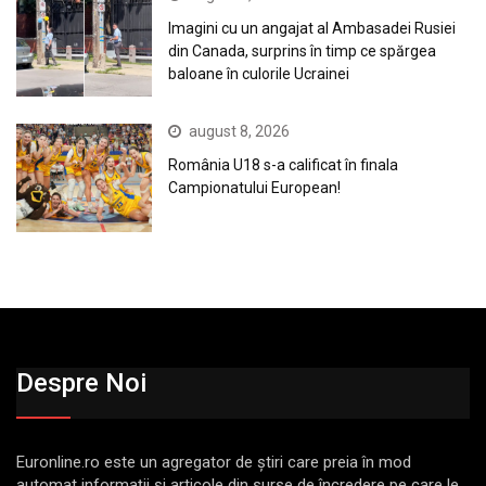
Imagini cu un angajat al Ambasadei Rusiei
din Canada, surprins în timp ce spărgea
baloane în culorile Ucrainei
august 8, 2026
România U18 s-a calificat în finala
Campionatului European!
Despre Noi
Euronline.ro este un agregator de ştiri care preia în mod
automat informaţii şi articole din surse de încredere pe care le