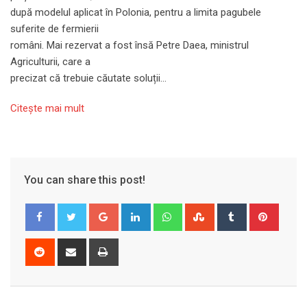
după modelul aplicat în Polonia, pentru a limita pagubele
suferite de fermierii
români. Mai rezervat a fost însă Petre Daea, ministrul
Agriculturii, care a
precizat că trebuie căutate soluții…
Citeşte mai mult
You can share this post!
Google+
LinkedIn
Whatsapp
StumbleUpon
Tumblr
Pinter
Reddit
Share
Print
via
Email