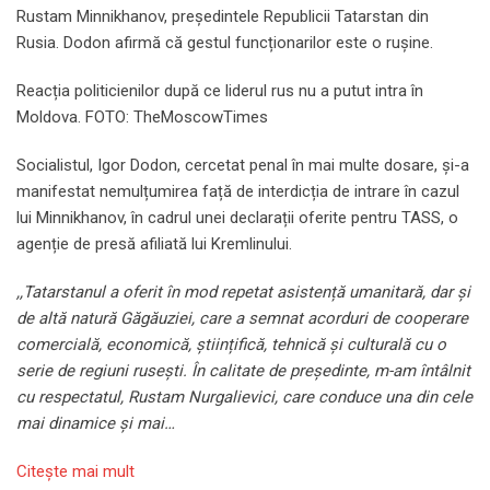
Rustam Minnikhanov, președintele Republicii Tatarstan din
Rusia. Dodon afirmă că gestul funcționarilor este o rușine.
Reacția politicienilor după ce liderul rus nu a putut intra în
Moldova. FOTO: TheMoscowTimes
Socialistul, Igor Dodon, cercetat penal în mai multe dosare, și-a
manifestat nemulțumirea față de interdicția de intrare în cazul
lui Minnikhanov, în cadrul unei declarații oferite pentru TASS, o
agenție de presă afiliată lui Kremlinului.
,,Tatarstanul a oferit în mod repetat asistență umanitară, dar și
de altă natură Găgăuziei, care a semnat acorduri de cooperare
comercială, economică, științifică, tehnică și culturală cu o
serie de regiuni rusești. În calitate de președinte, m-am întâlnit
cu respectatul, Rustam Nurgalievici, care conduce una din cele
mai dinamice și mai…
Citeşte mai mult