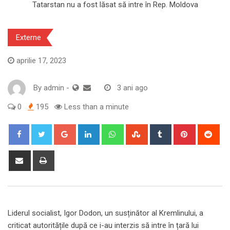
Externe
aprilie 17, 2023
By
admin
-
3 ani ago
0
195
Less than a minute
Google+
LinkedIn
Whatsapp
StumbleUpon
Tumblr
Pinterest
Red
Share
Print
via
Email
Liderul socialist, Igor Dodon, un susținător al Kremlinului, a
criticat autoritățile după ce i-au interzis să intre în țară lui