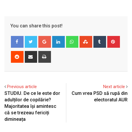
You can share this post!
Google+
LinkedIn
Whatsapp
StumbleUpon
Tumblr
Pinter
Reddit
Share
Print
via
Email
Previous article
Next article
STUDIU. De ce le este dor
Cum vrea PSD să rupă din
adulților de copilărie?
electoratul AUR
Majoritatea își amintesc
că se trezeau fericiți
dimineața