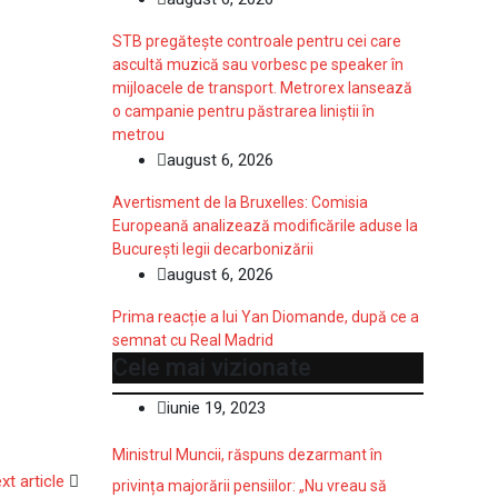
STB pregătește controale pentru cei care
ascultă muzică sau vorbesc pe speaker în
mijloacele de transport. Metrorex lansează
o campanie pentru păstrarea liniștii în
metrou
august 6, 2026
Avertisment de la Bruxelles: Comisia
Europeană analizează modificările aduse la
București legii decarbonizării
august 6, 2026
Prima reacție a lui Yan Diomande, după ce a
semnat cu Real Madrid
Cele mai vizionate
iunie 19, 2023
Ministrul Muncii, răspuns dezarmant în
xt article
privința majorării pensiilor: „Nu vreau să