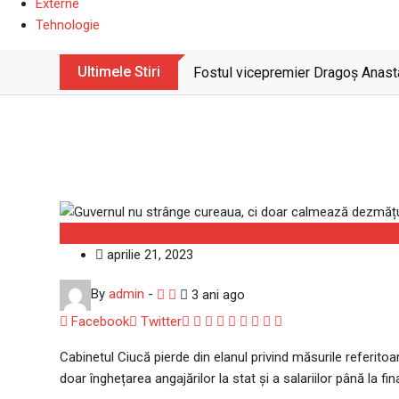
Externe
Tehnologie
Ultimele Stiri
Fostul vicepremier Dragoș Anasta
Guvernul nu strânge cu
Politica
aprilie 21, 2023
By
admin
-
3 ani ago
Google+
LinkedIn
Whatsapp
StumbleUpon
Tumblr
Pinterest
Reddit
Share
Print
Facebook
Twitter
via
Cabinetul Ciucă pierde din elanul privind măsurile referitoa
Email
doar înghețarea angajărilor la stat și a salariilor până la fin