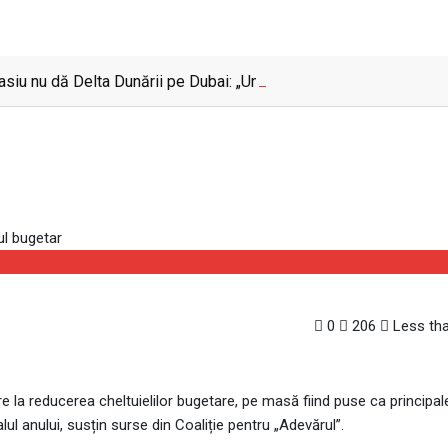
siu nu dă Delta Dunării pe Dubai: „Uneori, Paradisul este mai a
reaua, ci doar calmează dez
0
206
Less tha
re la reducerea cheltuielilor bugetare, pe masă fiind puse ca principa
alul anului, susțin surse din Coaliție pentru „Adevărul”.