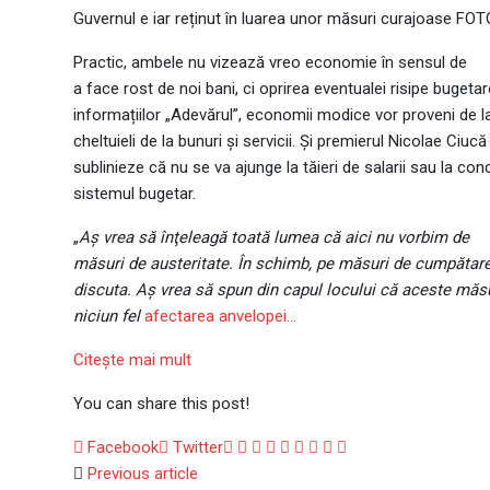
Guvernul e iar reținut în luarea unor măsuri curajoase FOT
Practic, ambele nu vizează vreo economie în sensul de
a face rost de noi bani, ci oprirea eventualei risipe bugetare
informațiilor „Adevărul”, economii modice vor proveni de la
cheltuieli de la bunuri și servicii. Și premierul Nicolae Ciucă
sublinieze că nu se va ajunge la tăieri de salarii sau la conc
sistemul bugetar.
„
Aş vrea să înţeleagă toată lumea că aici nu vorbim de
măsuri de austeritate. În schimb, pe măsuri de cumpătar
discuta. Aş vrea să spun din capul locului că aceste măsur
niciun fel
afectarea anvelopei…
Citeşte mai mult
You can share this post!
Google+
LinkedIn
Whatsapp
StumbleUpon
Tumblr
Pinterest
Reddit
Share
Print
Facebook
Twitter
via
Previous article