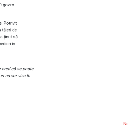
O gov.ro
. Potrivit
 tăieri de
 a ținut să
edieri în
e cred că se poate
i nu vor viza în
Ne