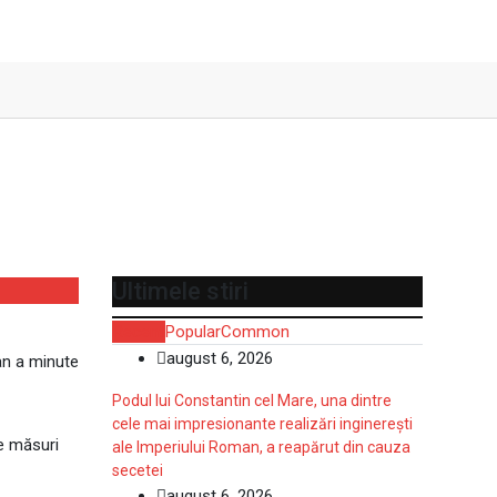
proape decât credem”
mățul bugetar
Ultimele stiri
Recent
Popular
Common
august 6, 2026
n a minute
Podul lui Constantin cel Mare, una dintre
cele mai impresionante realizări inginerești
le măsuri
ale Imperiului Roman, a reapărut din cauza
secetei
august 6, 2026