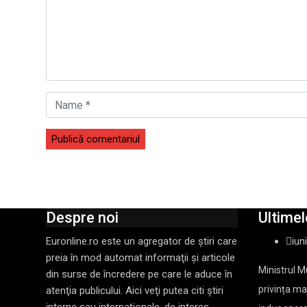
Despre noi
Ultimele
Euronline.ro este un agregator de ştiri care
iun
preia în mod automat informaţii şi articole
Ministrul M
din surse de încredere pe care le aduce în
privința maj
atenţia publicului. Aici veţi putea citi ştiri