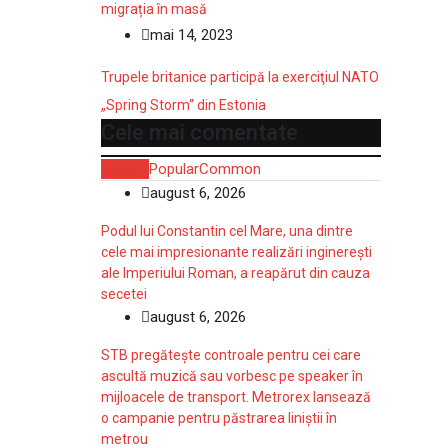
migrația în masă
mai 14, 2023
Trupele britanice participă la exerciţiul NATO
„Spring Storm“ din Estonia
Cele mai comentate
Recent
Popular
Common
august 6, 2026
Podul lui Constantin cel Mare, una dintre
cele mai impresionante realizări inginerești
ale Imperiului Roman, a reapărut din cauza
secetei
august 6, 2026
STB pregătește controale pentru cei care
ascultă muzică sau vorbesc pe speaker în
mijloacele de transport. Metrorex lansează
o campanie pentru păstrarea liniștii în
metrou