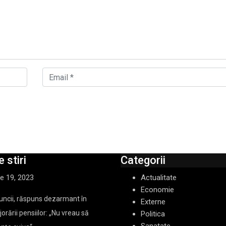
 stiri
Categorii
ie 19, 2023
Actualitate
Economie
uncii, răspuns dezarmant în
Externe
orării pensiilor: „Nu vreau să
Politica