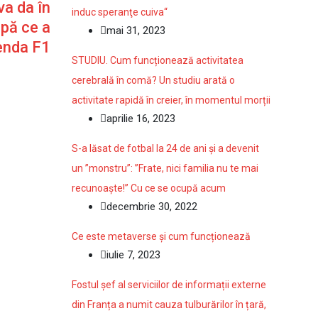
va da în
induc speranţe cuiva“
upă ce a
mai 31, 2023
genda F1
STUDIU. Cum funcționează activitatea
cerebrală în comă? Un studiu arată o
activitate rapidă în creier, în momentul morții
aprilie 16, 2023
S-a lăsat de fotbal la 24 de ani și a devenit
un ”monstru”: ”Frate, nici familia nu te mai
recunoaște!” Cu ce se ocupă acum
decembrie 30, 2022
Ce este metaverse și cum funcționează
iulie 7, 2023
Fostul șef al serviciilor de informații externe
din Franța a numit cauza tulburărilor în țară,