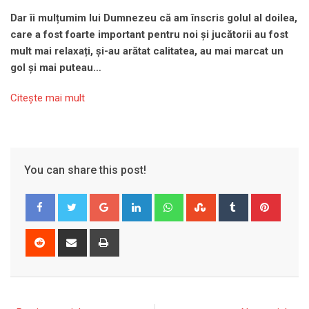
Dar îi mulțumim lui Dumnezeu că am înscris golul al doilea,
care a fost foarte important pentru noi și jucătorii au fost
mult mai relaxați, și-au arătat calitatea, au mai marcat un
gol și mai puteau…
Citeşte mai mult
You can share this post!
Google+
LinkedIn
Whatsapp
StumbleUpon
Tumblr
Pinter
Reddit
Share
Print
via
Email