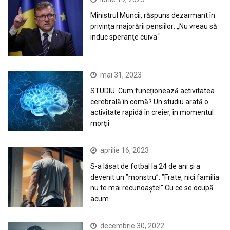
Ministrul Muncii, răspuns dezarmant în
privința majorării pensiilor: „Nu vreau să
induc speranţe cuiva“
mai 31, 2023
STUDIU. Cum funcționează activitatea
cerebrală în comă? Un studiu arată o
activitate rapidă în creier, în momentul
morții
aprilie 16, 2023
S-a lăsat de fotbal la 24 de ani și a
devenit un ”monstru”: ”Frate, nici familia
nu te mai recunoaște!” Cu ce se ocupă
acum
decembrie 30, 2022