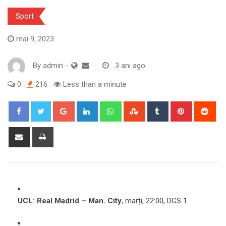
Sport
mai 9, 2023
By
admin
-
3 ani ago
0
216
Less than a minute
Google+
LinkedIn
Whatsapp
StumbleUpon
Tumblr
Pinterest
Red
Share
Print
via
Email
UCL: Real Madrid – Man. City
, marți, 22:00, DGS 1