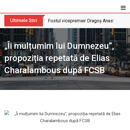
Skip
to
content
Ultimele Stiri
Fostul vicepremier Dragoș Anastasiu nu 
„Îi mulțumim lui Dumnezeu”,
propoziția repetată de Elias
Charalambous după FCSB