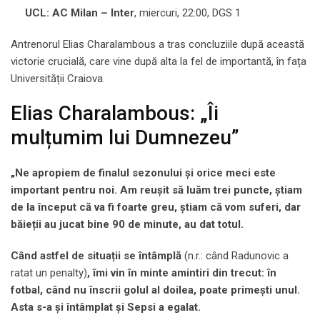
UCL: AC Milan – Inter
, miercuri, 22:00, DGS 1
Antrenorul Elias Charalambous a tras concluziile după această
victorie crucială, care vine după alta la fel de importantă, în fața
Universității Craiova.
Elias Charalambous: „Îi
mulțumim lui Dumnezeu”
„Ne apropiem de finalul sezonului și orice meci este
important pentru noi. Am reușit să luăm trei puncte, știam
de la început că va fi foarte greu, știam că vom suferi, dar
băieții au jucat bine 90 de minute, au dat totul.
Când astfel de situații se întâmplă
(n.r.: când Radunovic a
ratat un penalty)
, îmi vin în minte amintiri din trecut: în
fotbal, când nu înscrii golul al doilea, poate primești unul.
Asta s-a și întâmplat și Sepsi a egalat.