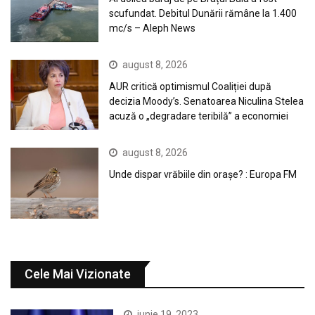
scufundat. Debitul Dunării rămâne la 1.400
mc/s – Aleph News
august 8, 2026
AUR critică optimismul Coaliției după
decizia Moody’s. Senatoarea Niculina Stelea
acuză o „degradare teribilă” a economiei
august 8, 2026
Unde dispar vrăbiile din orașe? : Europa FM
Cele Mai Vizionate
iunie 19, 2023