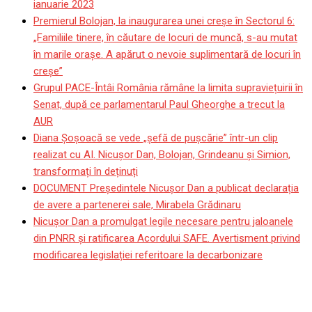
ianuarie 2023
Premierul Bolojan, la inaugurarea unei creșe în Sectorul 6:
„Familiile tinere, în căutare de locuri de muncă, s-au mutat
în marile orașe. A apărut o nevoie suplimentară de locuri în
creșe”
Grupul PACE-Întâi România rămâne la limita supraviețuirii în
Senat, după ce parlamentarul Paul Gheorghe a trecut la
AUR
Diana Șoșoacă se vede „șefă de pușcărie” într-un clip
realizat cu AI. Nicușor Dan, Bolojan, Grindeanu și Simion,
transformați în deținuți
DOCUMENT Președintele Nicușor Dan a publicat declarația
de avere a partenerei sale, Mirabela Grădinaru
Nicușor Dan a promulgat legile necesare pentru jaloanele
din PNRR și ratificarea Acordului SAFE. Avertisment privind
modificarea legislației referitoare la decarbonizare
Laura Codruța Kovesi,