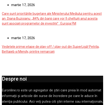
martie 17, 2026
Care sunt prioritățile bugetare ale Ministerului Mediului pentru acest
an. Diana Buzoianu: „84% din banii care vor fi cheltuiți anul acesta
sunt asociați programelor de investiții” : Europa FM
martie 17, 2026
Vedetele primei etape de play-off / play-out din SuperLigă! Petrila,
Bettaieb și Mendy, printre remarcați
Despre noi
Euronline.ro este un agregator de ştiri care preia în mod automat
informaţii şi articole din surse de încredere pe care le aduce în
atenţia publicului. Aici veţi putea citi ştiri interne sau internaţionale,