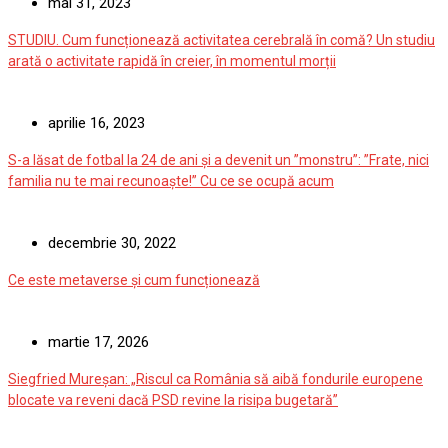
mai 31, 2023
STUDIU. Cum funcționează activitatea cerebrală în comă? Un studiu
arată o activitate rapidă în creier, în momentul morții
aprilie 16, 2023
S-a lăsat de fotbal la 24 de ani și a devenit un ”monstru”: ”Frate, nici
familia nu te mai recunoaște!” Cu ce se ocupă acum
decembrie 30, 2022
Ce este metaverse și cum funcționează
martie 17, 2026
Siegfried Mureșan: „Riscul ca România să aibă fondurile europene
blocate va reveni dacă PSD revine la risipa bugetară”