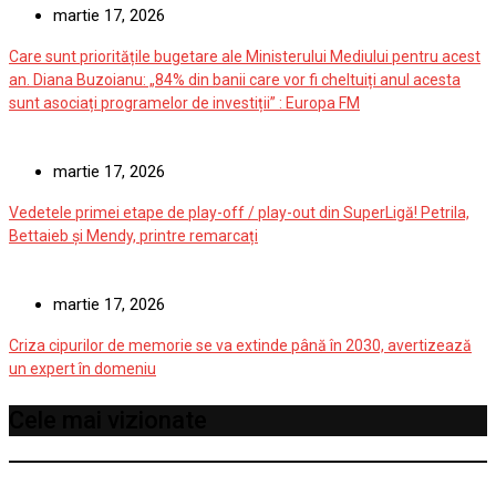
martie 17, 2026
Care sunt prioritățile bugetare ale Ministerului Mediului pentru acest
an. Diana Buzoianu: „84% din banii care vor fi cheltuiți anul acesta
sunt asociați programelor de investiții” : Europa FM
martie 17, 2026
Vedetele primei etape de play-off / play-out din SuperLigă! Petrila,
Bettaieb și Mendy, printre remarcați
martie 17, 2026
Criza cipurilor de memorie se va extinde până în 2030, avertizează
un expert în domeniu
Cele mai vizionate