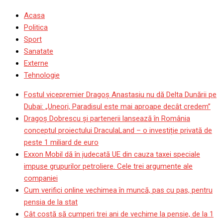
Acasa
Politica
Sport
Sanatate
Externe
Tehnologie
Fostul vicepremier Dragoș Anastasiu nu dă Delta Dunării pe
Dubai: „Uneori, Paradisul este mai aproape decât credem”
Dragoş Dobrescu şi partenerii lansează în România
conceptul proiectului DraculaLand – o investiție privată de
peste 1 miliard de euro
Exxon Mobil dă în judecată UE din cauza taxei speciale
impuse grupurilor petroliere. Cele trei argumente ale
companiei
Cum verifici online vechimea în muncă, pas cu pas, pentru
pensia de la stat
Cât costă să cumperi trei ani de vechime la pensie, de la 1