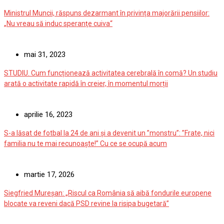
Ministrul Muncii, răspuns dezarmant în privința majorării pensiilor:
„Nu vreau să induc speranţe cuiva“
mai 31, 2023
STUDIU. Cum funcționează activitatea cerebrală în comă? Un studiu
arată o activitate rapidă în creier, în momentul morții
aprilie 16, 2023
S-a lăsat de fotbal la 24 de ani și a devenit un ”monstru”: ”Frate, nici
familia nu te mai recunoaște!” Cu ce se ocupă acum
martie 17, 2026
Siegfried Mureșan: „Riscul ca România să aibă fondurile europene
blocate va reveni dacă PSD revine la risipa bugetară”