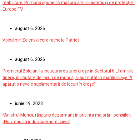
reabilitare. Primăria spune că măsura are rol estetic și de protecție :
Europa FM
august 6, 2026
Volodimir Zelenski cere rachete Patriot
august 6, 2026
Premierul Bolojan, la inaugurarea unei creșe în Sectorul 6: „Familiile
tinere, în căutare de locuri de muncă, s-au mutat în marile orașe. A
apărut o nevoie suplimentară de locuri în creșe”
iunie 19, 2023
Ministrul Muncii, răspuns dezarmant în privința majorării pensiilor:
„Nu vreau să induc speranţe cuiva“