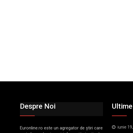
Despre Noi
Ultimel
iunie 19
Euronline.ro este un agregator de ştiri care