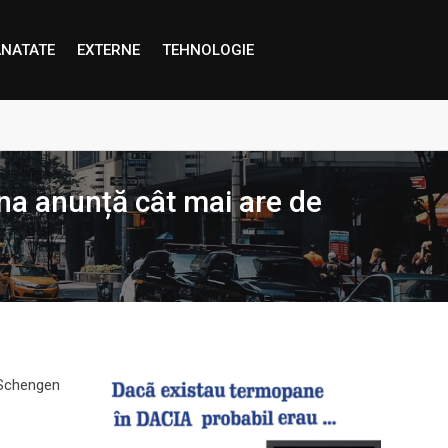
NATATE
EXTERNE
TEHNOLOGIE
proape decât credem”
ena anunță cât mai are de