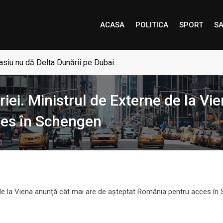
ACASA
POLITICA
SPORT
SA
siu nu dă Delta Dunării pe Dubai: „Uneori, Paradisul este mai a
iei. Ministrul de Externe de la Vi
ces în Schengen