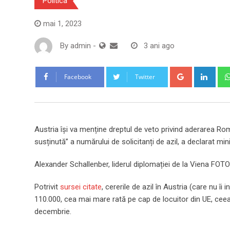
Politica
mai 1, 2023
By
admin
-
3 ani ago
Google+
Link
Facebook
Twitter
Austria își va menține dreptul de veto privind aderarea Ro
susținută” a numărului de solicitanți de azil, a declarat min
Alexander Schallenber, liderul diplomației de la Viena FOT
Potrivit
sursei citate
, cererile de azil în Austria (care nu î
110.000, cea mai mare rată pe cap de locuitor din UE, cee
decembrie.