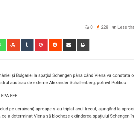
0
228
Less tha
edIn
Whatsapp
StumbleUpon
Tumblr
Pinterest
Reddit
Share
Print
via
Email
mâniei și Bulgariei la spațiul Schengen până când Viena va constata 
istrul austriac de externe Alexander Schallenberg, potrivit Politico.
O EPA EFE
i includ pe ucraineni) aproape s-au triplat anul trecut, ajungând la aprox
a ce a determinat Viena să blocheze extinderea spațiului Schengen în