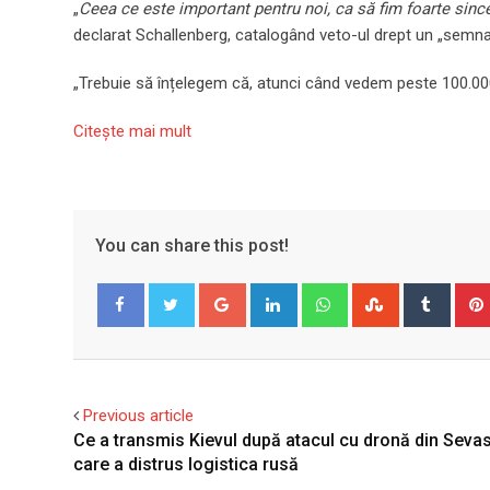
„
Ceea ce este important pentru noi, ca să fim foarte since
declarat Schallenberg, catalogând veto-ul drept un „semna
„Trebuie să înțelegem că, atunci când vedem peste 100.000 d
Citeşte mai mult
You can share this post!
Google+
LinkedIn
Whatsapp
StumbleUpo
Tumbl
Facebook
Twitter
Previous article
Ce a transmis Kievul după atacul cu dronă din Seva
care a distrus logistica rusă