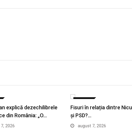
POLITICA
jan explică dezechilibrele
Fisuri în relația dintre Ni
ce din România: „O…
și PSD?…
7, 2026
august 7, 2026