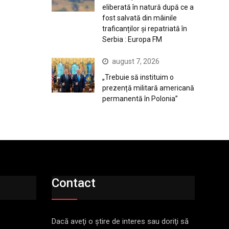
eliberată în natură după ce a
fost salvată din mâinile
traficanților și repatriată în
Serbia : Europa FM
august 7, 2026
„Trebuie să instituim o
prezență militară americană
permanentă în Polonia”
Contact
Dacă aveţi o ştire de interes sau doriţi să