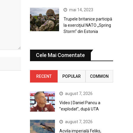
mai 14, 2023
Trupele britanice participă
la exerciţiul NATO „Spring
Storm“ din Estonia
Cele Mai Comentate
RECENT
POPULAR
COMMON
august 7, 2026
Video | Daniel Pancu a
”explodat”, după UTA
august 7, 2026
Acvila imperială Feliks,