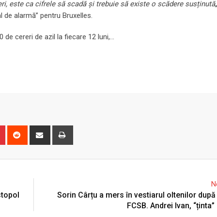
ri, este ca cifrele să scadă și trebuie să existe o scădere susținută
l de alarmă” pentru Bruxelles.
e cereri de azil la fiecare 12 luni,…
n
r
Pinterest
Reddit
Share
Print
via
Email
N
stopol
Sorin Cârțu a mers în vestiarul oltenilor după
FCSB. Andrei Ivan, “ținta”