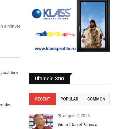
n a minute
o „scădere
Ultimele Stiri
RECENT
POPULAR
COMMON
imativ
august 7, 2026
Video | Daniel Pancu a