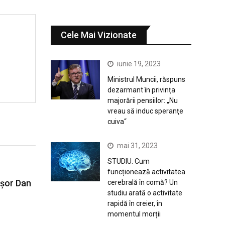
Cele Mai Vizionate
iunie 19, 2023
Ministrul Muncii, răspuns
dezarmant în privința
majorării pensiilor: „Nu
vreau să induc speranţe
cuiva“
mai 31, 2023
STUDIU. Cum
funcționează activitatea
cușor Dan
cerebrală în comă? Un
studiu arată o activitate
rapidă în creier, în
momentul morții