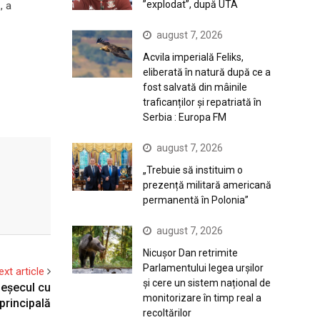
”explodat”, după UTA
„, a
august 7, 2026
Acvila imperială Feliks,
eliberată în natură după ce a
fost salvată din mâinile
traficanților și repatriată în
Serbia : Europa FM
august 7, 2026
„Trebuie să instituim o
prezență militară americană
permanentă în Polonia”
august 7, 2026
Nicușor Dan retrimite
Parlamentului legea urșilor
ext article
și cere un sistem național de
 eșecul cu
monitorizare în timp real a
 principală
recoltărilor