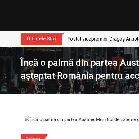
Skip
to
content
Ultimele Stiri
Fostul vicepremier Dragoș Anasta
Încă o palmă din partea Austr
așteptat România pentru ac