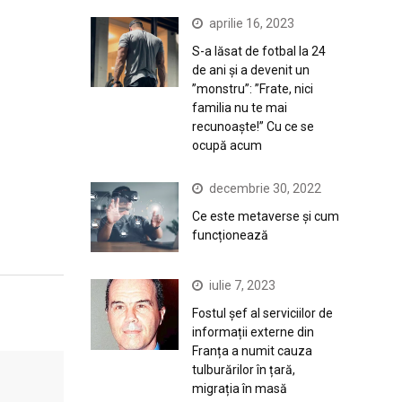
aprilie 16, 2023
S-a lăsat de fotbal la 24
de ani și a devenit un
”monstru”: ”Frate, nici
familia nu te mai
recunoaște!” Cu ce se
ocupă acum
decembrie 30, 2022
Ce este metaverse și cum
funcționează
iulie 7, 2023
Fostul șef al serviciilor de
informații externe din
Franța a numit cauza
tulburărilor în țară,
migrația în masă