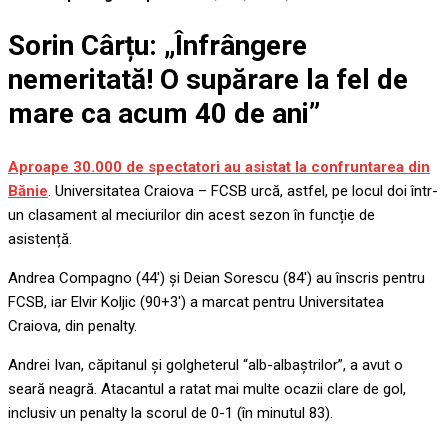
Sorin Cârțu: „Înfrângere
nemeritată! O supărare la fel de
mare ca acum 40 de ani”
Aproape 30.000 de spectatori au asistat la confruntarea din
Bănie
. Universitatea Craiova – FCSB urcă, astfel, pe locul doi într-
un clasament al meciurilor din acest sezon în funcție de
asistență.
Andrea Compagno (44′) și Deian Sorescu (84′) au înscris pentru
FCSB, iar Elvir Koljic (90+3′) a marcat pentru Universitatea
Craiova, din penalty.
Andrei Ivan, căpitanul și golgheterul “alb-albaștrilor”, a avut o
seară neagră. Atacantul a ratat mai multe ocazii clare de gol,
inclusiv un penalty la scorul de 0-1 (în minutul 83).