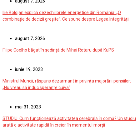
august 7, 2026
Ilie Bolojan explică dezechilibrele energetice din România: „O
combinație de decizii greșite”. Ce spune despre Legea Integrității
august 7, 2026
Filipe Coelho băgat în ședință de Mihai Rotaru după KuPS
iunie 19, 2023
Ministrul Muncii, răspuns dezarmant în privința majorării pensiilor:
„Nu vreau să induc speranţe cuiva“
mai 31, 2023
STUDIU. Cum funcționează activitatea cerebrală în comă? Un studiu
arată o activitate rapidă în creier, în momentul morții