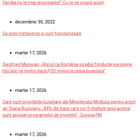
familia nu te mai recunoaște!” Cu ce se ocupă acum
decembrie 30, 2022
Ce este metaverse și cum funcționează
martie 17, 2026
Siegfried Mureșan: „Riscul ca România să aibă fondurile europene
blocate va reveni dacă PSD revine la risipa bugetară”
martie 17, 2026
Care sunt prioritățile bugetare ale Ministerului Mediului pentru acest
an. Diana Buzoianu: „84% din banii care vor fi cheltuiți anul acesta
sunt asociați programelor de investiții” : Europa FM
martie 17, 2026