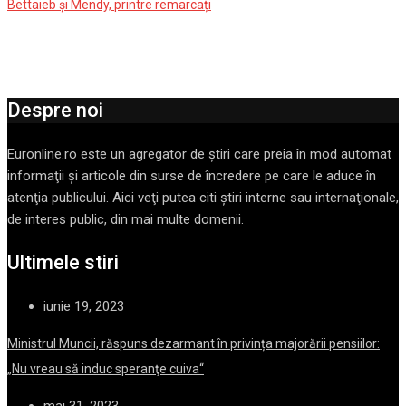
Bettaieb și Mendy, printre remarcați
Despre noi
Euronline.ro este un agregator de ştiri care preia în mod automat
informaţii şi articole din surse de încredere pe care le aduce în
atenţia publicului. Aici veţi putea citi ştiri interne sau internaţionale,
de interes public, din mai multe domenii.
Ultimele stiri
iunie 19, 2023
Ministrul Muncii, răspuns dezarmant în privința majorării pensiilor:
„Nu vreau să induc speranţe cuiva“
mai 31, 2023