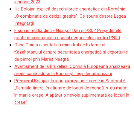
ianuarie 2023
Ilie Bolojan explică dezechilibrele energetice din România:
„O combinație de decizii greșite”. Ce spune despre Legea
Integrității
Fisuri în relația dintre Nicușor Dan și PSD? Președintele
poate deconta politic eșecul negocierilor pentru PNRR
Oana Țoiu a discutat cu ministrul de Externe al
Kazahstanului despre securitatea energetică și exporturile
de petrol prin Marea Neagră
Avertisment de la Bruxelles: Comisia Europeană analizează
modificările aduse la București legii decarbonizării
Premierul Bolojan, la inaugurarea unei creșe în Sectorul 6:
„Familiile tinere, în căutare de locuri de muncă, s-au mutat
în marile orașe. A apărut o nevoie suplimentară de locuri în
creșe”
Sorin Cârțu a mers în
vestiarul oltenilor după