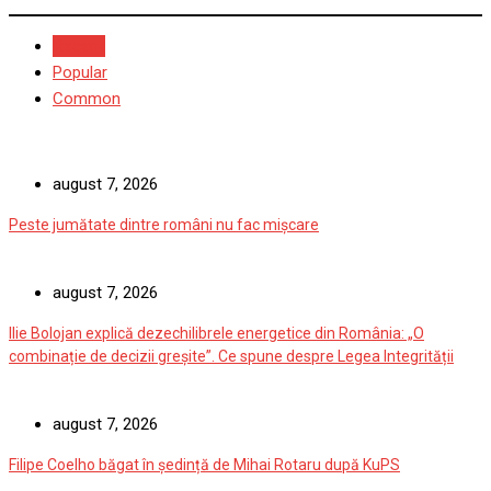
Recent
Popular
Common
august 7, 2026
Peste jumătate dintre români nu fac mișcare
august 7, 2026
Ilie Bolojan explică dezechilibrele energetice din România: „O
combinație de decizii greșite”. Ce spune despre Legea Integrității
august 7, 2026
Filipe Coelho băgat în ședință de Mihai Rotaru după KuPS