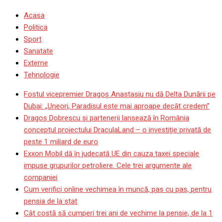
Acasa
Politica
Sport
Sanatate
Externe
Tehnologie
Fostul vicepremier Dragoș Anastasiu nu dă Delta Dunării pe
Dubai: „Uneori, Paradisul este mai aproape decât credem”
Dragoş Dobrescu şi partenerii lansează în România
conceptul proiectului DraculaLand – o investiție privată de
peste 1 miliard de euro
Exxon Mobil dă în judecată UE din cauza taxei speciale
impuse grupurilor petroliere. Cele trei argumente ale
companiei
Cum verifici online vechimea în muncă, pas cu pas, pentru
pensia de la stat
Cât costă să cumperi trei ani de vechime la pensie, de la 1