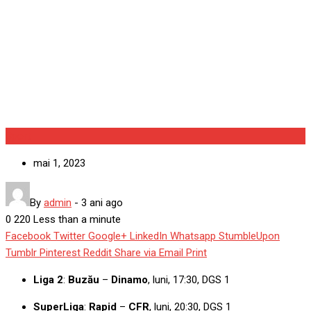
eșecul cu FCSB. Andrei
Ivan, “ținta” principală
Sport
mai 1, 2023
By
admin
-
3 ani ago
0
220
Less than a minute
Facebook
Twitter
Google+
LinkedIn
Whatsapp
StumbleUpon
Tumblr
Pinterest
Reddit
Share via Email
Print
Liga 2
:
Buzău
–
Dinamo
, luni, 17:30, DGS 1
SuperLiga
:
Rapid
–
CFR
, luni, 20:30, DGS 1