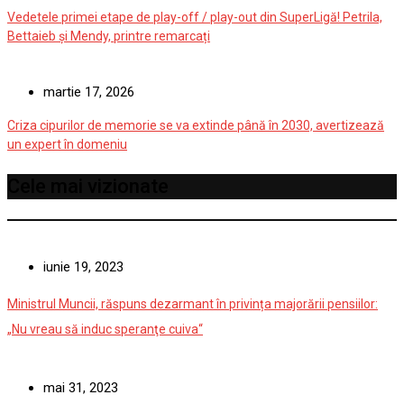
Vedetele primei etape de play-off / play-out din SuperLigă! Petrila,
Bettaieb și Mendy, printre remarcați
martie 17, 2026
Criza cipurilor de memorie se va extinde până în 2030, avertizează
un expert în domeniu
Cele mai vizionate
iunie 19, 2023
Ministrul Muncii, răspuns dezarmant în privința majorării pensiilor:
„Nu vreau să induc speranţe cuiva“
mai 31, 2023