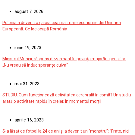
august 7, 2026
Polonia a devenit a șasea cea mai mare economie din Uniunea
Europeană. Ce loc ocupă România
iunie 19, 2023
Ministrul Muncii, răspuns dezarmant în privința majorării pensiilor:
„Nu vreau să induc speranţe cuiva“
mai 31, 2023
STUDIU. Cum funcționează activitatea cerebrală în comă? Un studiu
arată o activitate rapidă în creier, în momentul morții
aprilie 16, 2023
S-a lăsat de fotbal la 24 de ani și a devenit un ”monstru”: ”Frate, nici