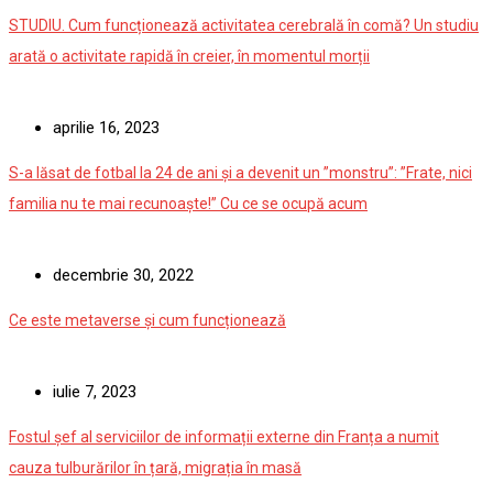
STUDIU. Cum funcționează activitatea cerebrală în comă? Un studiu
arată o activitate rapidă în creier, în momentul morții
aprilie 16, 2023
S-a lăsat de fotbal la 24 de ani și a devenit un ”monstru”: ”Frate, nici
familia nu te mai recunoaște!” Cu ce se ocupă acum
decembrie 30, 2022
Ce este metaverse și cum funcționează
iulie 7, 2023
Fostul șef al serviciilor de informații externe din Franța a numit
cauza tulburărilor în țară, migrația în masă