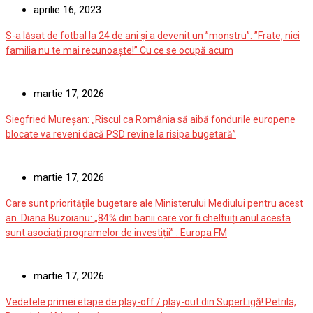
aprilie 16, 2023
S-a lăsat de fotbal la 24 de ani și a devenit un ”monstru”: ”Frate, nici
familia nu te mai recunoaște!” Cu ce se ocupă acum
martie 17, 2026
Siegfried Mureșan: „Riscul ca România să aibă fondurile europene
blocate va reveni dacă PSD revine la risipa bugetară”
martie 17, 2026
Care sunt prioritățile bugetare ale Ministerului Mediului pentru acest
an. Diana Buzoianu: „84% din banii care vor fi cheltuiți anul acesta
sunt asociați programelor de investiții” : Europa FM
martie 17, 2026
Vedetele primei etape de play-off / play-out din SuperLigă! Petrila,