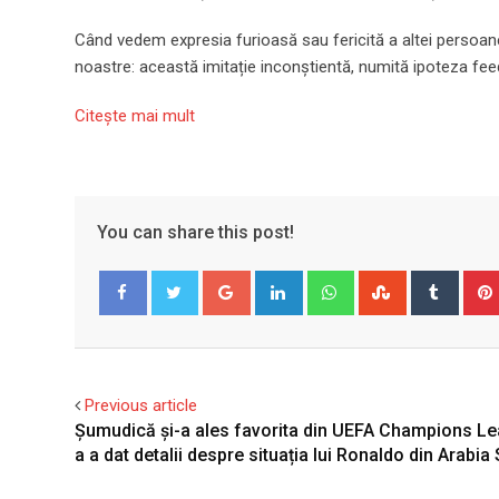
Când vedem expresia furioasă sau fericită a altei persoan
noastre: această imitație inconștientă, numită ipoteza fee
Citeşte mai mult
You can share this post!
Google+
LinkedIn
Whatsapp
StumbleUpo
Tumbl
Facebook
Twitter
Previous article
Șumudică și-a ales favorita din UEFA Champions Le
a a dat detalii despre situația lui Ronaldo din Arabia