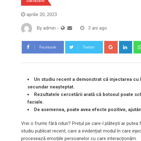
Sanatate
aprilie 20, 2023
By
admin
-
3 ani ago
Google+
Link
Facebook
Twitter
Un studiu recent a demonstrat că injectarea cu b
secundar neașteptat.
Rezultatele cercetării arată că botoxul poate s
faciale.
De asemenea, poate avea efecte pozitive, ajutân
Vrei o frunte fără riduri? Prețul pe care-l plătești ar putea 
studiu publicat recent, care a evidențiat modul în care injec
procesează emoțiile persoanelor cu care interacționăm.