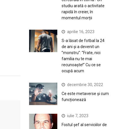
studiu arată o activitate
rapidă în creier, în
momentul morții
aprilie 16, 2023
S-a lăsat de fotbal la 24
de ani și a devenit un
”monstru”: ”Frate, nici
familia nu te mai
recunoaște!” Cu ce se
ocupă acum
decembrie 30, 2022
Ce este metaverse și cum
funcționează
iulie 7, 2023
Fostul șef al serviciilor de