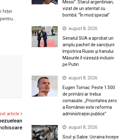
Messi”. Starul argentinian,
vizat de un atentat cu
 feței
bombă: ”În mod special”
 pentru…
august 8, 2026
Senatul SUA a aprobat un
amplu pachet de sancțiuni
împotriva Rusiei și Iranului.
Măsurile îl vizează inclusiv
pe Putin
august 8, 2026
Eugen Tomac: Peste 1.500
de primării ar trebui
comasate. „Prioritatea zero
a României este reforma
ext article
administrației publice”
enezuelean
august 8, 2026
închisoare
Scut și Sabie: Ucraina începe