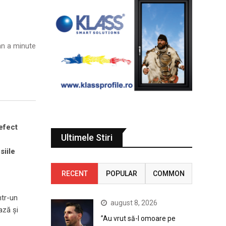
n a minute
 efect
Ultimele Stiri
siile
RECENT
POPULAR
COMMON
ntr-un
august 8, 2026
ază și
”Au vrut să-l omoare pe