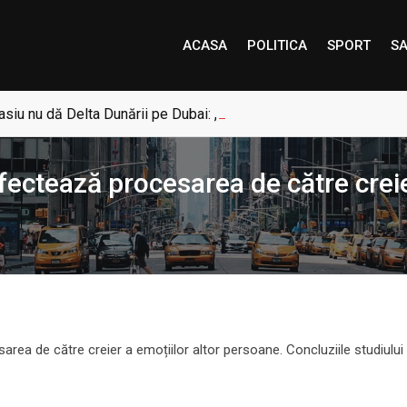
ACASA
POLITICA
SPORT
SA
siu nu dă Delta Dunării pe Dubai: „Uneori, Paradisul este mai a
 afectează procesarea de către crei