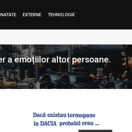
NATATE
EXTERNE
TEHNOLOGIE
proape decât credem”
er a emoțiilor altor persoane.