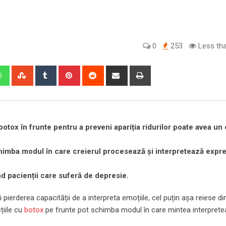
0
253
Less tha
edIn
Whatsapp
StumbleUpon
Tumblr
Pinterest
Reddit
Share
Print
via
Email
otox în frunte pentru a preveni apariția ridurilor poate avea un
chimba modul în care creierul procesează și interpretează expre
d pacienții care suferă de depresie.
fi pierderea capacității de a interpreta emoțiile, cel puțin așa reiese di
țiile cu
botox
pe frunte pot schimba modul în care mintea interprete