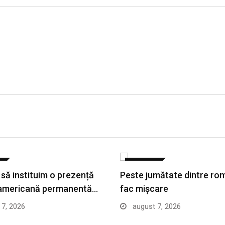
E
SANATATE
 să instituim o prezență
Peste jumătate dintre ro
 americană permanentă…
fac mișcare
7, 2026
august 7, 2026