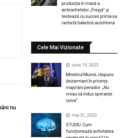
producția în masă a
antirachetelor „Freyja” și
testează cu succes prima sa
rachetă balistică autohtonă
Cele Mai Vizionate
iunie 19, 2023
Ministrul Muncii, răspuns
dezarmant în privința
majorării pensiilor: „Nu
vreau să induc speranţe
cuiva“
mâni nu
mai 31, 2023
STUDIU. Cum
funcționează activitatea
cerebrală în comă? Un