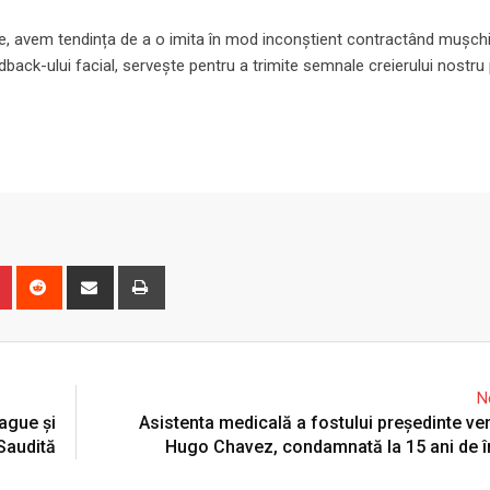
e, avem tendința de a o imita în mod inconștient contractând mușchii
dback-ului facial, servește pentru a trimite semnale creierului nostru
n
r
Pinterest
Reddit
Share
Print
via
Email
N
ague și
Asistenta medicală a fostului președinte v
 Saudită
Hugo Chavez, condamnată la 15 ani de 