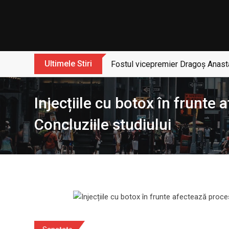
Skip
to
content
Ultimele Stiri
Fostul vicepremier Dragoș Anasta
Injecțiile cu botox în frunte
Concluziile studiului