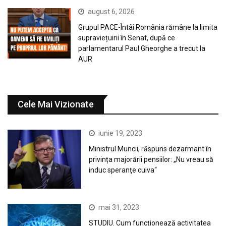
august 6, 2026
Grupul PACE-Întâi România rămâne la limita
supraviețuirii în Senat, după ce
parlamentarul Paul Gheorghe a trecut la
AUR
Cele Mai Vizionate
iunie 19, 2023
Ministrul Muncii, răspuns dezarmant în
privința majorării pensiilor: „Nu vreau să
induc speranţe cuiva“
mai 31, 2023
STUDIU. Cum funcționează activitatea