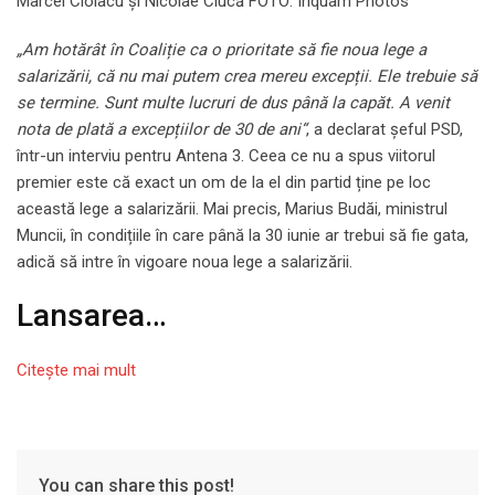
Marcel Ciolacu și Nicolae Ciucă FOTO: Inquam Photos
„Am hotărât în Coaliție ca o prioritate să fie noua lege a
salarizării, că nu mai putem crea mereu excepții. Ele trebuie să
se termine. Sunt multe lucruri de dus până la capăt. A venit
nota de plată a excepțiilor de 30 de ani“
, a declarat șeful PSD,
într-un interviu pentru Antena 3. Ceea ce nu a spus viitorul
premier este că exact un om de la el din partid ține pe loc
această lege a salarizării. Mai precis, Marius Budăi, ministrul
Muncii, în condițiile în care până la 30 iunie ar trebui să fie gata,
adică să intre în vigoare noua lege a salarizării.
Lansarea…
Citeşte mai mult
You can share this post!