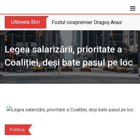
Skip
to
content
Ultimele Stiri
Fostul vicepremier Dragoș Anastasiu nu 
Legea salarizării, prioritate a
Coaliției, deși bate pasul pe loc
Politica