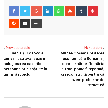
Google+
LinkedIn
Whatsapp
StumbleUpon
Tumblr
Pinter
Reddit
Share
Print
via
Email
Previous article
Next article
UE: Serbia şi Kosovo au
Mircea Coșea: Creșterea
convenit să avanseze în
economică a României,
soluţionarea cazurilor
doar pe hârtie. România
persoanelor dispărute în
nu mai poate fi reparată,
urma războiului
ci reconstruită pentru că
avem probleme de
structură