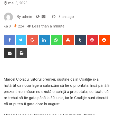
mai 3, 2023
By
admin
-
3 ani ago
0
224
Less than a minute
Google+
LinkedIn
Whatsapp
StumbleUpon
Tumblr
Pinterest
Red
Share
Print
via
Email
Marcel Ciolacu, viitorul premier, susține că în Coaliție s-a
hotărât ca noua lege a salarizării să fie o prioritate, însă până în
prezent nici măcar nu există o schiță a proiectului, cu toate că
ar trebui să fie gata până la 30 iunie, iar în Coaliție sunt discuții
că ar putea fi gata doar în august.