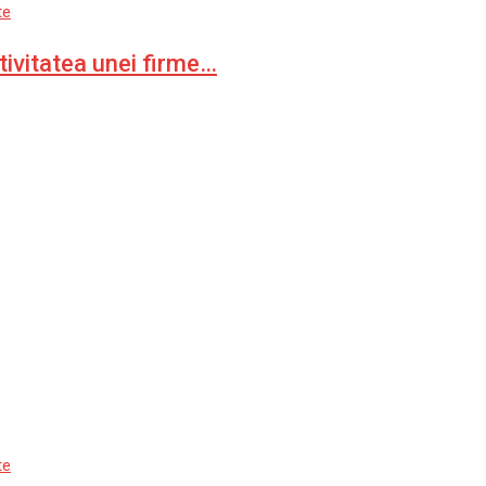
te
ivitatea unei firme…
te