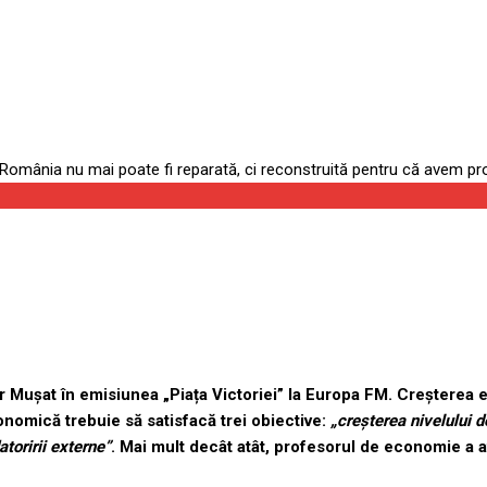
econstruită pentru că avem p
r Mușat în emisiunea „Piața Victoriei” la Europa FM. Creșterea
nomică trebuie să satisfacă trei obiective:
„creșterea nivelului 
toririi externe”
. Mai mult decât atât, profesorul de economie a at