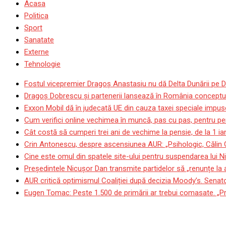
Acasa
Politica
Sport
Sanatate
Externe
Tehnologie
Fostul vicepremier Dragoș Anastasiu nu dă Delta Dunării pe D
Dragoş Dobrescu şi partenerii lansează în România conceptul p
Exxon Mobil dă în judecată UE din cauza taxei speciale impuse
Cum verifici online vechimea în muncă, pas cu pas, pentru pen
Cât costă să cumperi trei ani de vechime la pensie, de la 1 i
Crin Antonescu, despre ascensiunea AUR: „Psihologic, Călin
Cine este omul din spatele site-ului pentru suspendarea lui N
Președintele Nicușor Dan transmite partidelor să „renunțe la
AUR critică optimismul Coaliției după decizia Moody’s. Senat
Eugen Tomac: Peste 1.500 de primării ar trebui comasate. „Pr
Mircea Coșea: Creșterea ec