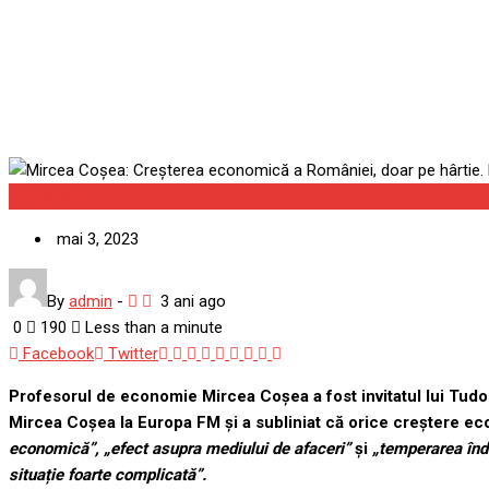
mai poate fi reparată, ci r
Actualitate
mai 3, 2023
By
admin
-
3 ani ago
0
190
Less than a minute
Google+
LinkedIn
Whatsapp
StumbleUpon
Tumblr
Pinterest
Reddit
Share
Print
Facebook
Twitter
via
Profesorul de economie Mircea Coșea a fost invitatul lui Tudo
Email
Mircea Coșea la Europa FM și a subliniat că orice creștere eco
economică”,
„efect asupra mediului de afaceri”
și
„temperarea înda
situație foarte complicată”.