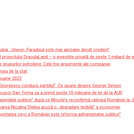
ubai: „Uneori, Paradisul este mai aproape decât credem”
roiectului DraculaLand – o investiție privată de peste 1 miliard de 
 grupurilor petroliere. Cele trei argumente ale companiei
sia de la stat
anuarie 2023
 Georgescu conduce partidul”. Ce spune despre George Simion
icuşor Dan. Firma sa a primit peste 10 milioane de lei de la AUR
 agendele politice” după ce Moody’s reconfirmă ratingul României la 
oarea Niculina Stelea acuză o „degradare teribilă” a economiei
ioritatea zero a României este reforma administrației publice”
onomică a României, doar p