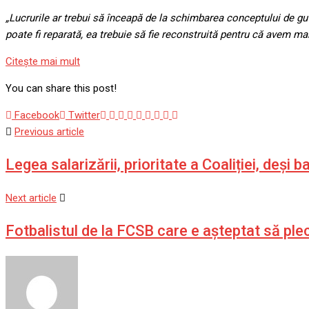
„Lucrurile ar trebui să înceapă de la schimbarea conceptului de gu
poate fi reparată, ea trebuie să fie reconstruită pentru că avem ma
Citeşte mai mult
You can share this post!
Google+
LinkedIn
Whatsapp
StumbleUpon
Tumblr
Pinterest
Reddit
Share
Print
Facebook
Twitter
via
Previous article
Email
Legea salarizării, prioritate a Coaliției, deși 
Next article
Fotbalistul de la FCSB care e așteptat să ple