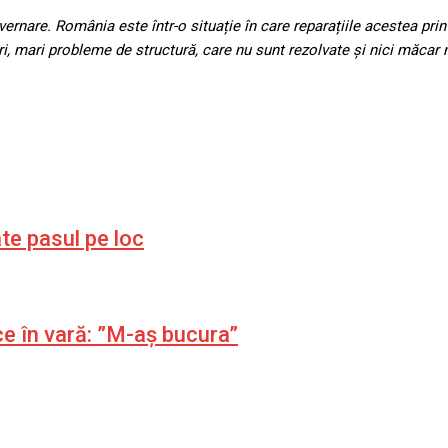
vernare. România este într-o situație în care reparațiile acestea pr
ri, mari probleme de structură, care nu sunt rezolvate și nici măcar 
bate pasul pe loc
ce în vară: ”M-aș bucura”