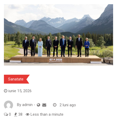
Sanatate
iunie 15, 2026
By
admin
-
2 luni ago
0
38
Less than a minute