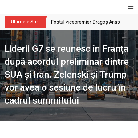
Skip
to
content
Ultimele Stiri
Fostul vicepremier Dragoș Anastasiu nu 
Liderii G7 se reunesc în Franța
după acordul preliminar dintre
SUA și Iran. Zelenski și Trump
vor avea o sesiune de lucru în
cadrul summitului