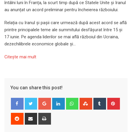
întâlni luni în Franța, la scurt timp după ce Statele Unite și Iranul
au anunțat un acord preliminar pentru încheierea războiului.
Relația cu Iranul și pașii care urmează după acest acord se află
printre principalele teme ale summitului desfășurat între 15 și
17 iunie. Pe agenda liderilor se mai află războiul din Ucraina,
dezechilibrele economice globale și…
Citeşte mai mult
You can share this post!
Google+
LinkedIn
Whatsapp
StumbleUpon
Tumblr
Pinter
Reddit
Share
Print
via
Email