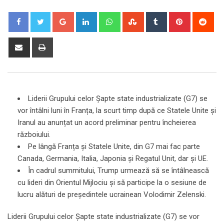
Google+
LinkedIn
Whatsapp
StumbleUpon
Tumblr
Pinterest
Red
Share
Print
via
Email
Liderii Grupului celor Șapte state industrializate (G7) se
vor întâlni luni în Franța, la scurt timp după ce Statele Unite și
Iranul au anunțat un acord preliminar pentru încheierea
războiului.
Pe lângă Franța și Statele Unite, din G7 mai fac parte
Canada, Germania, Italia, Japonia și Regatul Unit, dar și UE.
În cadrul summitului, Trump urmează să se întâlnească
cu lideri din Orientul Mijlociu și să participe la o sesiune de
lucru alături de președintele ucrainean Volodimir Zelenski.
Liderii Grupului celor Șapte state industrializate (G7) se vor