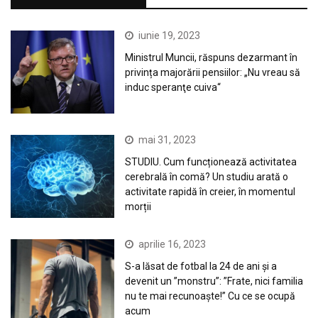
iunie 19, 2023
Ministrul Muncii, răspuns dezarmant în
privința majorării pensiilor: „Nu vreau să
induc speranţe cuiva“
mai 31, 2023
STUDIU. Cum funcționează activitatea
cerebrală în comă? Un studiu arată o
activitate rapidă în creier, în momentul
morții
aprilie 16, 2023
S-a lăsat de fotbal la 24 de ani și a
devenit un ”monstru”: ”Frate, nici familia
nu te mai recunoaște!” Cu ce se ocupă
acum