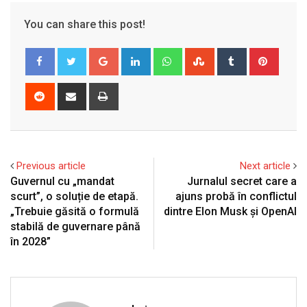
You can share this post!
Google+
LinkedIn
Whatsapp
StumbleUpon
Tumblr
Pinter
Reddit
Share
Print
via
Email
Previous article
Next article
Guvernul cu „mandat
Jurnalul secret care a
scurt”, o soluție de etapă.
ajuns probă în conflictul
„Trebuie găsită o formulă
dintre Elon Musk și OpenAI
stabilă de guvernare până
în 2028”