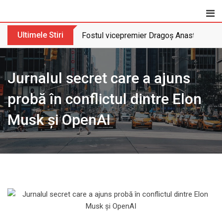
Skip
to
content
Ultimele Stiri
Fostul vicepremier Dragoș Anastasiu nu 
Jurnalul secret care a ajuns
probă în conflictul dintre Elon
Musk și OpenAI