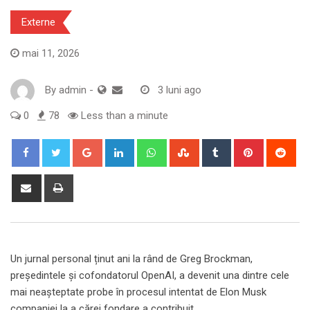
Externe
mai 11, 2026
By
admin
-
3 luni ago
0
78
Less than a minute
Google+
LinkedIn
Whatsapp
StumbleUpon
Tumblr
Pinterest
Red
Share
Print
via
Email
Un jurnal personal ținut ani la rând de Greg Brockman,
președintele și cofondatorul OpenAI, a devenit una dintre cele
mai neașteptate probe în procesul intentat de Elon Musk
companiei la a cărei fondare a contribuit.