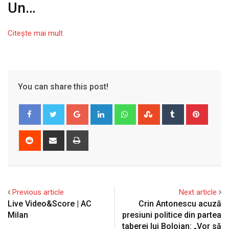
Un…
Citeşte mai mult
You can share this post!
Google+
LinkedIn
Whatsapp
StumbleUpon
Tumblr
Pinter
Reddit
Share
Print
via
Email
Previous article
Next article
Live Video&Score | AC
Crin Antonescu acuză
Milan
presiuni politice din partea
taberei lui Bolojan: „Vor să