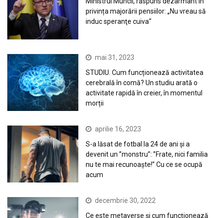
Ministrul Muncii, răspuns dezarmant în
privința majorării pensiilor: „Nu vreau să
induc speranţe cuiva“
mai 31, 2023
STUDIU. Cum funcționează activitatea
cerebrală în comă? Un studiu arată o
activitate rapidă în creier, în momentul
morții
aprilie 16, 2023
S-a lăsat de fotbal la 24 de ani și a
devenit un ”monstru”: ”Frate, nici familia
nu te mai recunoaște!” Cu ce se ocupă
acum
decembrie 30, 2022
Ce este metaverse și cum funcționează