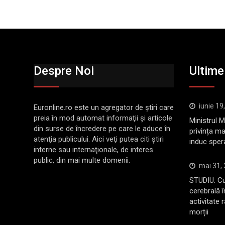
Despre Noi
Ultimel
iunie 19
Euronline.ro este un agregator de ştiri care
preia în mod automat informaţii şi articole
Ministrul 
din surse de încredere pe care le aduce în
privința ma
atenţia publicului. Aici veţi putea citi ştiri
induc sper
interne sau internaţionale, de interes
public, din mai multe domenii.
mai 31,
STUDIU. Cu
cerebrală 
activitate 
morții