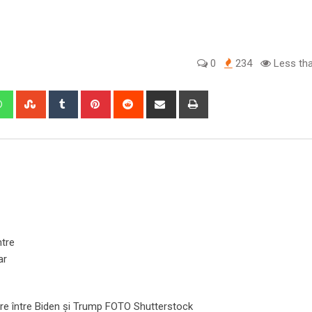
0
234
Less tha
edIn
Whatsapp
StumbleUpon
Tumblr
Pinterest
Reddit
Share
Print
via
Email
ntre
ar
are între Biden și Trump FOTO Shutterstock