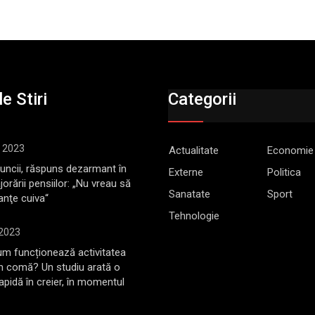
e Stiri
Categorii
, 2023
Actualitate
Economie
Muncii, răspuns dezarmant în
Externe
Politica
jorării pensiilor: „Nu vreau să
Sanatate
Sport
anţe cuiva“
Tehnologie
 2023
m funcționează activitatea
în comă? Un studiu arată o
rapidă în creier, în momentul