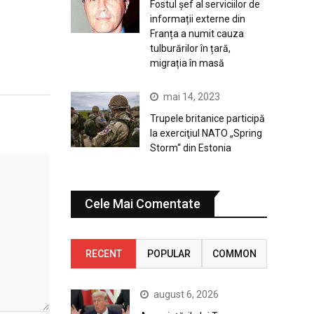
Fostul șef al serviciilor de
informații externe din
Franța a numit cauza
tulburărilor în țară,
migrația în masă
mai 14, 2023
Trupele britanice participă
la exerciţiul NATO „Spring
Storm“ din Estonia
Cele Mai Comentate
RECENT
POPULAR
COMMON
august 6, 2026