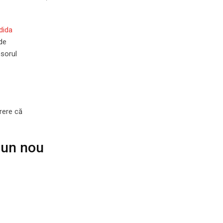
dida
 de
esorul
rere că
 un nou