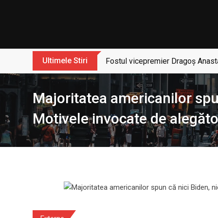
Skip
to
content
Ultimele Stiri
Fostul vicepremier Dragoș Anasta
Majoritatea americanilor spu
Motivele invocate de alegăto