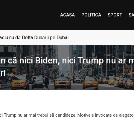
ACASA
POLITICA
SPORT
SA
siu nu dă Delta Dunării pe Dubai: „Uneori, Paradisul este mai a
n că nici Biden, nici Trump nu ar 
ri