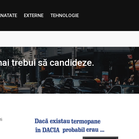
NATATE
EXTERNE
TEHNOLOGIE
proape decât credem”
mai trebui să candideze.