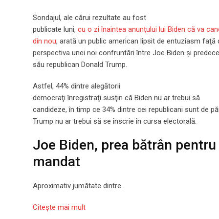
Sondajul, ale cărui rezultate au fost
publicate luni,
cu o zi înaintea anunţului lui Biden că va can
din nou
, arată un public american lipsit de entuziasm faţă
perspectiva unei noi confruntări între Joe Biden şi predec
său republican Donald Trump.
Astfel, 44% dintre alegătorii
democraţi înregistraţi susţin că Biden nu ar trebui să
candideze, în timp ce 34% dintre cei republicani sunt de pă
Trump nu ar trebui să se înscrie în cursa electorală.
Joe Biden, prea bătrân pentru
mandat
Aproximativ jumătate dintre…
Citeşte mai mult