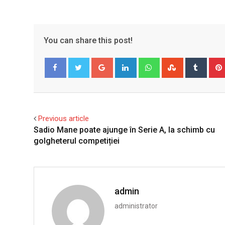
You can share this post!
Google+
LinkedIn
Whatsapp
StumbleUpo
Tumbl
Facebook
Twitter
Previous article
Sadio Mane poate ajunge în Serie A, la schimb cu
golgheterul competiției
admin
administrator