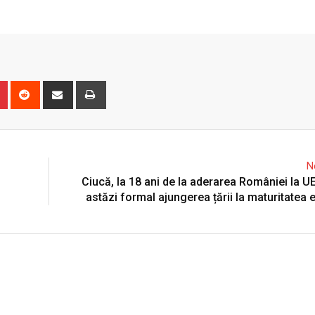
n
r
Pinterest
Reddit
Share
Print
via
Email
N
Ciucă, la 18 ani de la aderarea României la 
astăzi formal ajungerea țării la maturitatea