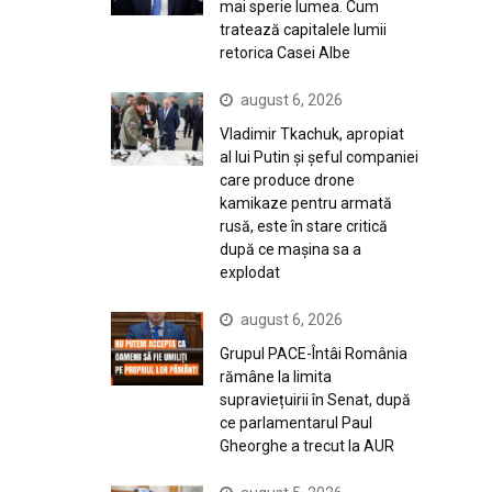
mai sperie lumea. Cum
tratează capitalele lumii
retorica Casei Albe
august 6, 2026
Vladimir Tkachuk, apropiat
al lui Putin și șeful companiei
care produce drone
kamikaze pentru armată
rusă, este în stare critică
după ce mașina sa a
explodat
august 6, 2026
Grupul PACE-Întâi România
rămâne la limita
supraviețuirii în Senat, după
ce parlamentarul Paul
Gheorghe a trecut la AUR