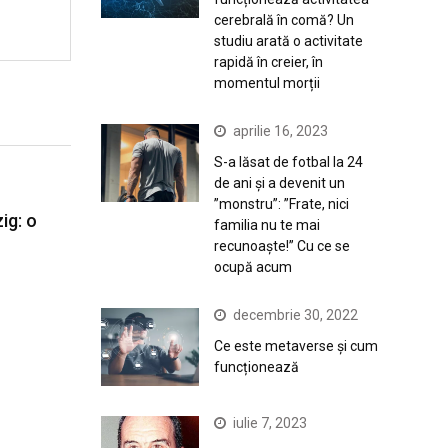
cerebrală în comă? Un
studiu arată o activitate
rapidă în creier, în
momentul morții
aprilie 16, 2023
S-a lăsat de fotbal la 24
de ani și a devenit un
”monstru”: ”Frate, nici
ig: o
familia nu te mai
recunoaște!” Cu ce se
ocupă acum
decembrie 30, 2022
Ce este metaverse și cum
funcționează
iulie 7, 2023