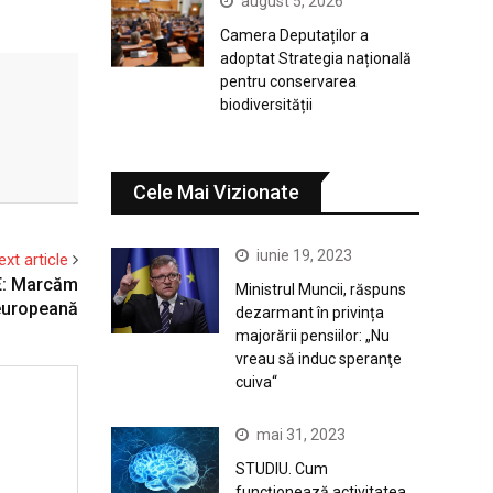
august 5, 2026
Camera Deputaților a
adoptat Strategia națională
pentru conservarea
biodiversității
Cele Mai Vizionate
iunie 19, 2023
ext article
UE: Marcăm
Ministrul Muncii, răspuns
 europeană
dezarmant în privința
majorării pensiilor: „Nu
vreau să induc speranţe
cuiva“
mai 31, 2023
STUDIU. Cum
funcționează activitatea