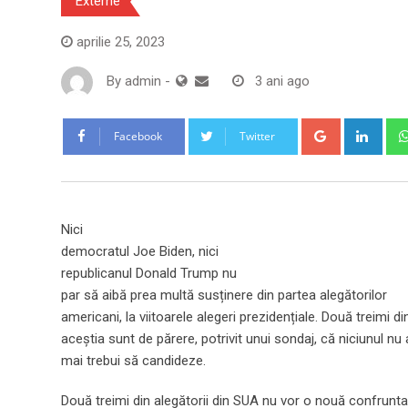
Externe
aprilie 25, 2023
By
admin
-
3 ani ago
Google+
Link
Facebook
Twitter
Nici
democratul Joe Biden, nici
republicanul Donald Trump nu
par să aibă prea multă susținere din partea alegătorilor
americani, la viitoarele alegeri prezidențiale. Două treimi di
aceștia sunt de părere, potrivit unui sondaj, că niciunul nu 
mai trebui să candideze.
Două treimi din alegătorii din SUA nu vor o nouă confrunt