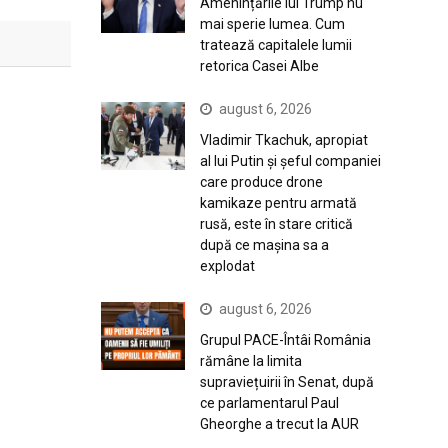
Amenințările lui Trump nu
mai sperie lumea. Cum
tratează capitalele lumii
retorica Casei Albe
august 6, 2026
Vladimir Tkachuk, apropiat
al lui Putin și șeful companiei
care produce drone
kamikaze pentru armată
rusă, este în stare critică
după ce mașina sa a
explodat
august 6, 2026
Grupul PACE-Întâi România
rămâne la limita
supraviețuirii în Senat, după
ce parlamentarul Paul
Gheorghe a trecut la AUR