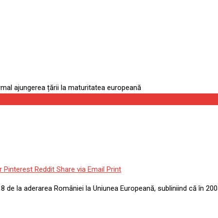
area României la UE: Marcăm
tea europeană
r
Pinterest
Reddit
Share via Email
Print
8 de la aderarea României la Uniunea Europeană, subliniind că în 2005