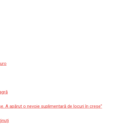
euro
agră
așe. A apărut o nevoie suplimentară de locuri în creșe”
inuți