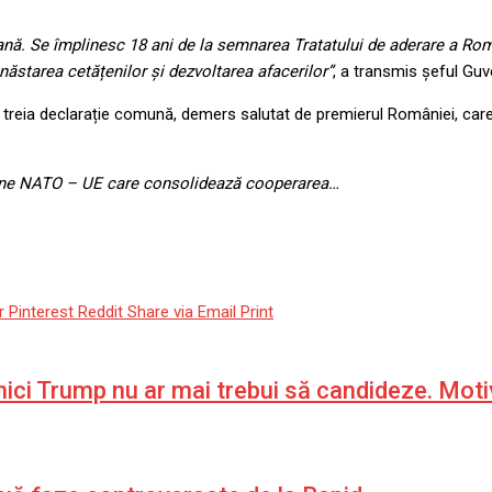
ă. Se împlinesc 18 ani de la semnarea Tratatului de aderare a Rom
bunăstarea cetățenilor și dezvoltarea afacerilor”
, a transmis șeful Guve
reia declarație comună, demers salutat de premierul României, care 
omune NATO – UE care consolidează cooperarea…
r
Pinterest
Reddit
Share via Email
Print
nici Trump nu ar mai trebui să candideze. Moti