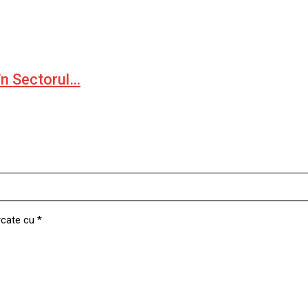
în Sectorul…
rcate cu
*