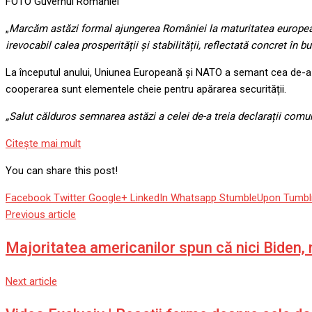
FOTO Guvernul României
„
Marcăm astăzi formal ajungerea României la maturitatea european
irevocabil calea prosperității și stabilității, reflectată concret în 
La începutul anului, Uniunea Europeană și NATO a semant cea de-a t
cooperarea sunt elementele cheie pentru apărarea securității.
„Salut călduros semnarea astăzi a celei de-a treia declarații c
Citeşte mai mult
You can share this post!
Facebook
Twitter
Google+
LinkedIn
Whatsapp
StumbleUpon
Tumbl
Previous article
Majoritatea americanilor spun că nici Biden, 
Next article