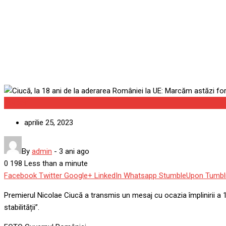
Ciucă, la 18 ani de la ader
ajungerea țării la maturita
Politica
aprilie 25, 2023
By
admin
-
3 ani ago
0
198
Less than a minute
Facebook
Twitter
Google+
LinkedIn
Whatsapp
StumbleUpon
Tumbl
Premierul Nicolae Ciucă a transmis un mesaj cu ocazia împlinirii a 1
stabilității”.