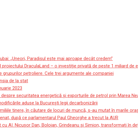
ubai: „Uneori, Paradisul este mai aproape decât credem”
roiectului DraculaLand – o investiție privată de peste 1 miliard de 
 grupurilor petroliere. Cele trei argumente ale companiei
sia de la stat
anuarie 2023
 despre securitatea energetică și exporturile de petrol prin Marea Ne
ificările aduse la București legii decarbonizării
miliile tinere, în căutare de locuri de muncă, s-au mutat în marile or
 Senat, după ce parlamentarul Paul Gheorghe a trecut la AUR
 cu AI. Nicușor Dan, Bolojan, Grindeanu și Simion, transformați în deț