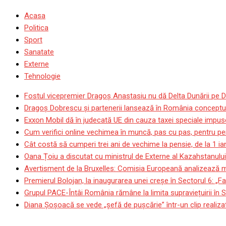
Acasa
Politica
Sport
Sanatate
Externe
Tehnologie
Fostul vicepremier Dragoș Anastasiu nu dă Delta Dunării pe D
Dragoş Dobrescu şi partenerii lansează în România conceptul p
Exxon Mobil dă în judecată UE din cauza taxei speciale impuse
Cum verifici online vechimea în muncă, pas cu pas, pentru pen
Cât costă să cumperi trei ani de vechime la pensie, de la 1 i
Oana Țoiu a discutat cu ministrul de Externe al Kazahstanului
Avertisment de la Bruxelles: Comisia Europeană analizează mod
Premierul Bolojan, la inaugurarea unei creșe în Sectorul 6: „Fa
Grupul PACE-Întâi România rămâne la limita supraviețuirii în
Diana Șoșoacă se vede „șefă de pușcărie” într-un clip realizat