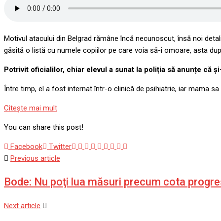
Motivul atacului din Belgrad rămâne încă necunoscut, însă noi detalii 
găsită o listă cu numele copiilor pe care voia să-i omoare, asta dup
Potrivit oficialilor, chiar elevul a sunat la poliția să anunțe că și
Între timp, el a fost internat într-o clinică de psihiatrie, iar mama sa
Citeşte mai mult
You can share this post!
Google+
LinkedIn
Whatsapp
StumbleUpon
Tumblr
Pinterest
Reddit
Share
Print
Facebook
Twitter
via
Previous article
Email
Bode: Nu poţi lua măsuri precum cota progres
Next article