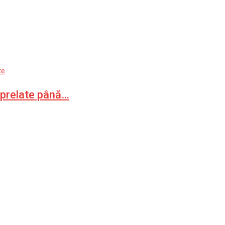
te
u prelate până…