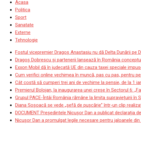
Acasa
Politica
Sport
Sanatate
Externe
Tehnologie
Fostul vicepremier Dragoș Anastasiu nu dă Delta Dunării pe D
Dragoş Dobrescu şi partenerii lansează în România conceptul p
Exxon Mobil dă în judecată UE din cauza taxei speciale impuse
Cum verifici online vechimea în muncă, pas cu pas, pentru pen
Cât costă să cumperi trei ani de vechime la pensie, de la 1 i
Premierul Bolojan, la inaugurarea unei creșe în Sectorul 6: „Fa
Grupul PACE-Întâi România rămâne la limita supraviețuirii în
Diana Șoșoacă se vede „șefă de pușcărie” într-un clip realizat
DOCUMENT Președintele Nicușor Dan a publicat declarația de 
Nicușor Dan a promulgat legile necesare pentru jaloanele din 
Mama elevului care a ucis 9