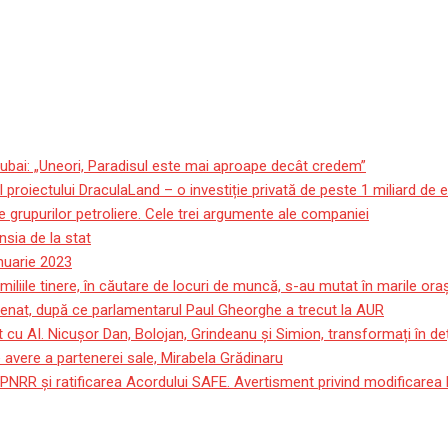
ubai: „Uneori, Paradisul este mai aproape decât credem”
roiectului DraculaLand – o investiție privată de peste 1 miliard de 
 grupurilor petroliere. Cele trei argumente ale companiei
sia de la stat
anuarie 2023
miliile tinere, în căutare de locuri de muncă, s-au mutat în marile or
 Senat, după ce parlamentarul Paul Gheorghe a trecut la AUR
 cu AI. Nicușor Dan, Bolojan, Grindeanu și Simion, transformați în deț
avere a partenerei sale, Mirabela Grădinaru
PNRR și ratificarea Acordului SAFE. Avertisment privind modificarea le
 persoane într-un atac armat