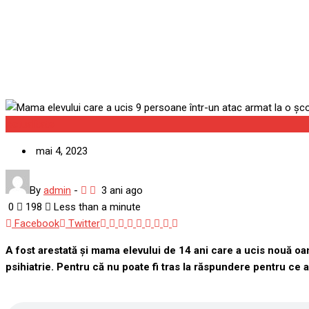
Belgrad, arestată. Băiatul es
Actualitate
mai 4, 2023
By
admin
-
3 ani ago
0
198
Less than a minute
Google+
LinkedIn
Whatsapp
StumbleUpon
Tumblr
Pinterest
Reddit
Share
Print
Facebook
Twitter
via
A fost arestată și mama elevului de 14 ani care a ucis nouă oame
Email
psihiatrie. Pentru că nu poate fi tras la răspundere pentru ce