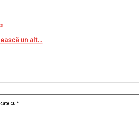
te
nească un alt…
rcate cu
*