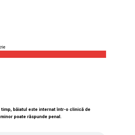
psihiatrie
imp, băiatul este internat într-o clinică de
un minor poate răspunde penal.