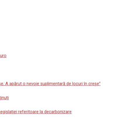
euro
așe. A apărut o nevoie suplimentară de locuri în creșe”
inuți
gislației referitoare la decarbonizare
 la o școală din