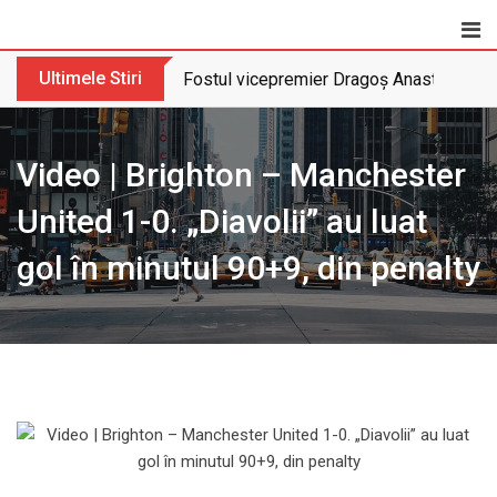
Skip
to
content
Ultimele Stiri
Fostul vicepremier Dragoș Anastasiu nu 
Video | Brighton – Manchester
United 1-0. „Diavolii” au luat
gol în minutul 90+9, din penalty