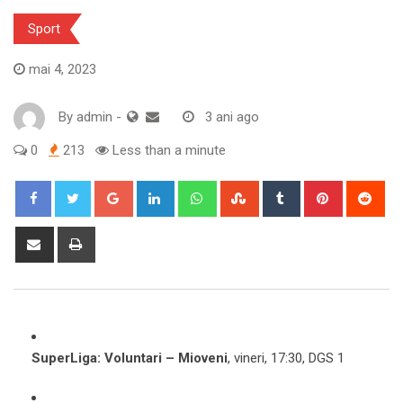
Sport
mai 4, 2023
By
admin
-
3 ani ago
0
213
Less than a minute
Google+
LinkedIn
Whatsapp
StumbleUpon
Tumblr
Pinterest
Red
Share
Print
via
Email
SuperLiga: Voluntari – Mioveni
, vineri, 17:30, DGS 1