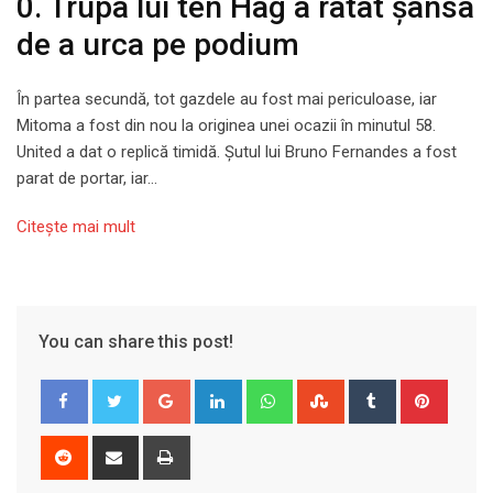
0. Trupa lui ten Hag a ratat șansa
de a urca pe podium
În partea secundă, tot gazdele au fost mai periculoase, iar
Mitoma a fost din nou la originea unei ocazii în minutul 58.
United a dat o replică timidă. Șutul lui Bruno Fernandes a fost
parat de portar, iar…
Citeşte mai mult
You can share this post!
Google+
LinkedIn
Whatsapp
StumbleUpon
Tumblr
Pinter
Reddit
Share
Print
via