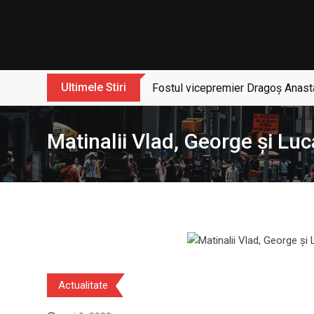
Skip
to
content
Ultimele Stiri
Fostul vicepremier Dragoș Anasta
Matinalii Vlad, George și Luc
Actualitate