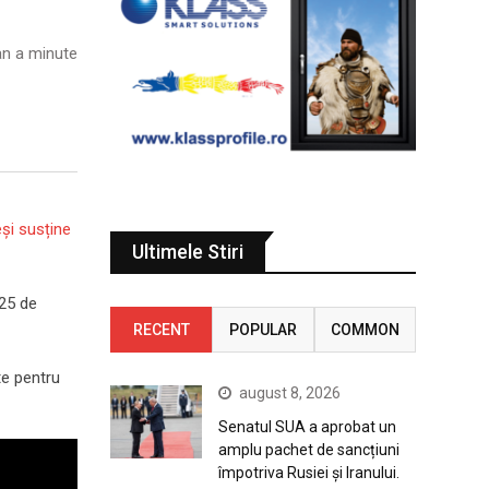
n a minute
eși susține
Ultimele Stiri
 25 de
RECENT
POPULAR
COMMON
te pentru
august 8, 2026
Senatul SUA a aprobat un
amplu pachet de sancțiuni
împotriva Rusiei și Iranului.