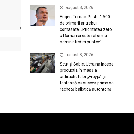
august 8, 2026
Eugen Tomac: Peste 1.500
de primării ar trebui
comasate. „Prioritatea zero
a României este reforma
administrației publice”
august 8, 2026
Scut și Sabie: Ucraina începe
producția în masă a
antirachetelor „Freyja” și
testează cu succes prima sa
rachetă balistică autohtonă