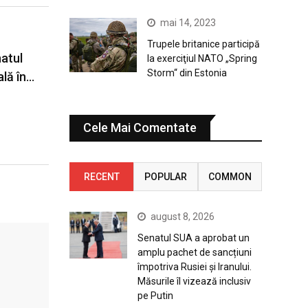
mai 14, 2023
Trupele britanice participă
atul
la exerciţiul NATO „Spring
Storm“ din Estonia
ală în…
Cele Mai Comentate
RECENT
POPULAR
COMMON
august 8, 2026
Senatul SUA a aprobat un
amplu pachet de sancțiuni
împotriva Rusiei și Iranului.
Măsurile îl vizează inclusiv
pe Putin