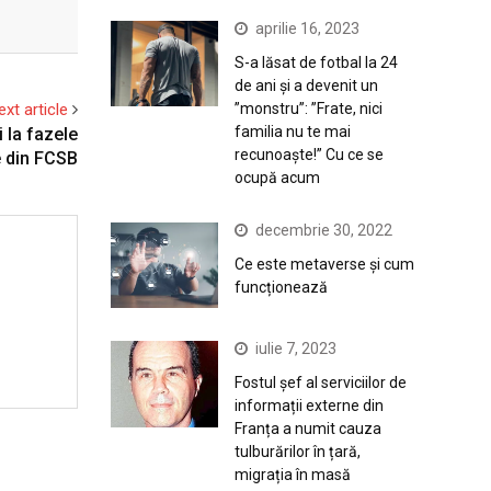
aprilie 16, 2023
S-a lăsat de fotbal la 24
de ani și a devenit un
”monstru”: ”Frate, nici
ext article
familia nu te mai
i la fazele
recunoaște!” Cu ce se
 din FCSB
ocupă acum
decembrie 30, 2022
Ce este metaverse și cum
funcționează
iulie 7, 2023
Fostul șef al serviciilor de
informații externe din
Franța a numit cauza
tulburărilor în țară,
migrația în masă