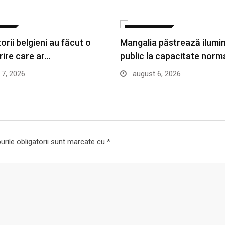
ATE
ACTUALITATE
rii belgieni au făcut o
Mangalia păstrează ilumin
ire care ar…
public la capacitate norm
7, 2026
august 6, 2026
rile obligatorii sunt marcate cu
*