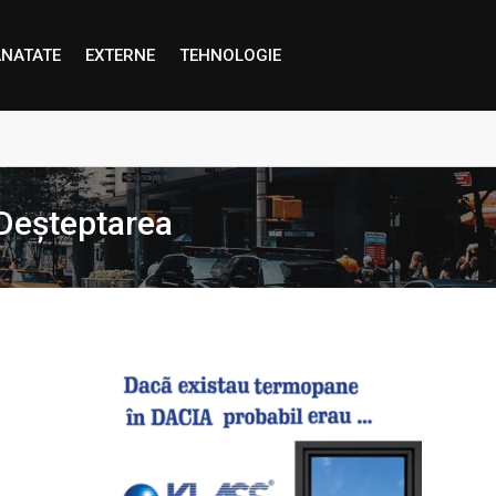
NATATE
EXTERNE
TEHNOLOGIE
proape decât credem”
n Deșteptarea