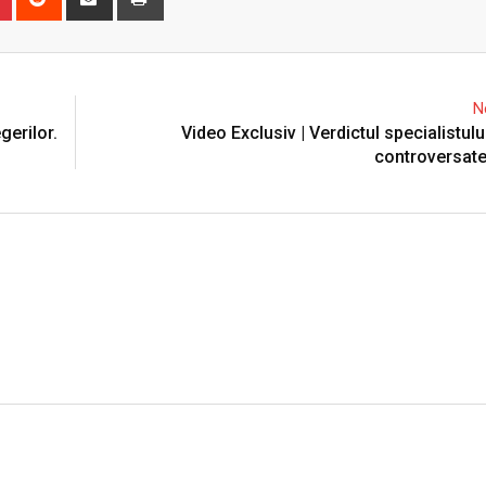
via
Email
N
erilor.
Video Exclusiv | Verdictul specialistulu
controversate