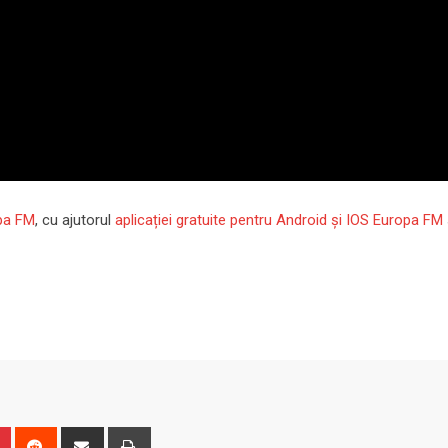
pa FM
, cu ajutorul
aplicației gratuite pentru Android și IOS Europa FM
n
r
Pinterest
Reddit
Share
Print