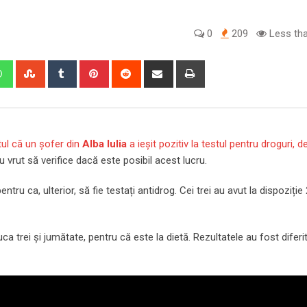
0
209
Less tha
edIn
Whatsapp
StumbleUpon
Tumblr
Pinterest
Reddit
Share
Print
via
Email
ul că un șofer din
Alba Iulia
a ieșit pozitiv la testul pentru droguri, d
 vrut să verifice dacă este posibil acest lucru.
ntru ca, ulterior, să fie testați antidrog. Cei trei au avut la dispoziție
ca trei și jumătate, pentru că este la dietă. Rezultatele au fost diferi