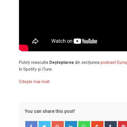
Puteți reasculta
Deșteptarea
din secțiunea
podcast Euro
în Spotify și iTune.
Citeşte mai mult
You can share this post!
Google+
LinkedIn
Whatsapp
StumbleUpo
Tumbl