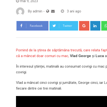
mai 9, 2023
By
admin
-
3 ani ago
Google+
Link
Facebook
Twitter
Pornind de la știrea de săptămâna trecută, care relata fapt
că a mâncat doar cornuri cu mac,
Vlad George
și
Luca
au
În interesul științei, matinalii au consumat covrigi cu mac pe
covrigi.
Vlad a mâncat cinci covrigi și jumătate, George cinci, iar Lu
fiecare dintre cei trei matinali.