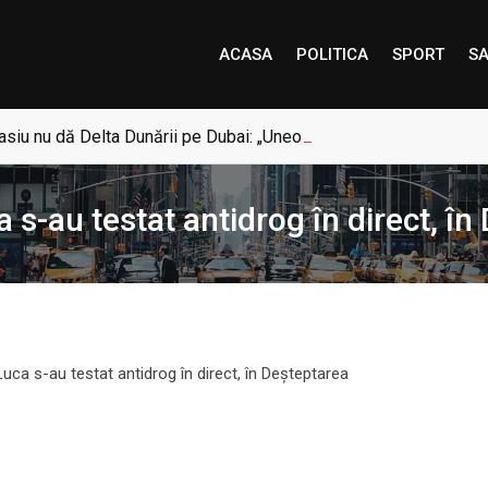
ACASA
POLITICA
SPORT
SA
siu nu dă Delta Dunării pe Dubai: „Uneori, Paradisul este mai a
a s-au testat antidrog în direct, î