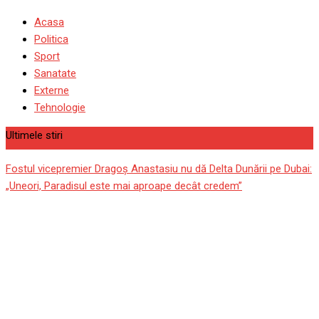
Acasa
Politica
Sport
Sanatate
Externe
Tehnologie
Ultimele stiri
Fostul vicepremier Dragoș Anastasiu nu dă Delta Dunării pe Dubai:
„Uneori, Paradisul este mai aproape decât credem”
Max Verstappen își ceartă
echipa după Marele
Premiu din Azerbaidjan:
„Asta mi-a afectat cursa”