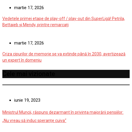
martie 17, 2026
Vedetele primei etape de play-off / play-out din SuperLigă! Petrila,
Bettaieb și Mendy, printre remarcați
martie 17, 2026
Criza cipurilor de memorie se va extinde până în 2030, avertizează
un expert în domeniu
Cele mai vizionate
iunie 19, 2023
Ministrul Muncii, răspuns dezarmant în privința majorării pensiilor:
„Nu vreau să induc speranţe cuiva“