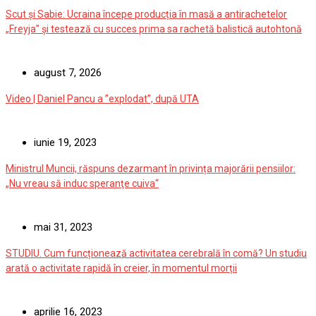
Scut și Sabie: Ucraina începe producția în masă a antirachetelor
„Freyja” și testează cu succes prima sa rachetă balistică autohtonă
august 7, 2026
Video | Daniel Pancu a ”explodat”, după UTA
iunie 19, 2023
Ministrul Muncii, răspuns dezarmant în privința majorării pensiilor:
„Nu vreau să induc speranţe cuiva“
mai 31, 2023
STUDIU. Cum funcționează activitatea cerebrală în comă? Un studiu
arată o activitate rapidă în creier, în momentul morții
aprilie 16, 2023