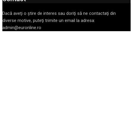
Dacă aveţi o ştire de interes sau doriţi să ne contactaţi din
diverse motive, puteţi trimite un email la adresa:
admin@euronline.ro