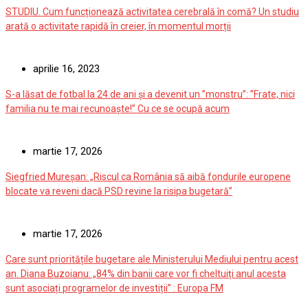
STUDIU. Cum funcționează activitatea cerebrală în comă? Un studiu
arată o activitate rapidă în creier, în momentul morții
aprilie 16, 2023
S-a lăsat de fotbal la 24 de ani și a devenit un ”monstru”: ”Frate, nici
familia nu te mai recunoaște!” Cu ce se ocupă acum
martie 17, 2026
Siegfried Mureșan: „Riscul ca România să aibă fondurile europene
blocate va reveni dacă PSD revine la risipa bugetară”
martie 17, 2026
Care sunt prioritățile bugetare ale Ministerului Mediului pentru acest
an. Diana Buzoianu: „84% din banii care vor fi cheltuiți anul acesta
sunt asociați programelor de investiții” : Europa FM