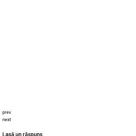
prev
next
Lasă un răspuns