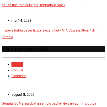
cauza tulburărilor în țară, migrația în masă
mai 14, 2023
Trupele britanice participă la exerciţiul NATO „Spring Storm“ din
Estonia
Cele mai comentate
Recent
Popular
Common
august 8, 2026
Senatul SUA a aprobat un amplu pachet de sancțiuni împotriva