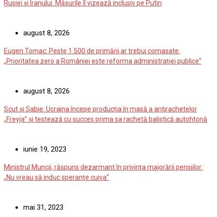
Rusiei și Iranului. Măsurile îl vizează inclusiv pe Putin
august 8, 2026
Eugen Tomac: Peste 1.500 de primării ar trebui comasate.
„Prioritatea zero a României este reforma administrației publice”
august 8, 2026
Scut și Sabie: Ucraina începe producția în masă a antirachetelor
„Freyja” și testează cu succes prima sa rachetă balistică autohtonă
iunie 19, 2023
Ministrul Muncii, răspuns dezarmant în privința majorării pensiilor:
„Nu vreau să induc speranţe cuiva“
mai 31, 2023