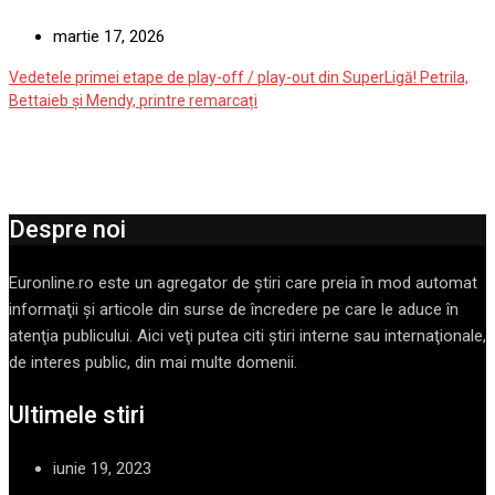
martie 17, 2026
Vedetele primei etape de play-off / play-out din SuperLigă! Petrila,
Bettaieb și Mendy, printre remarcați
Despre noi
Euronline.ro este un agregator de ştiri care preia în mod automat
informaţii şi articole din surse de încredere pe care le aduce în
atenţia publicului. Aici veţi putea citi ştiri interne sau internaţionale,
de interes public, din mai multe domenii.
Ultimele stiri
iunie 19, 2023