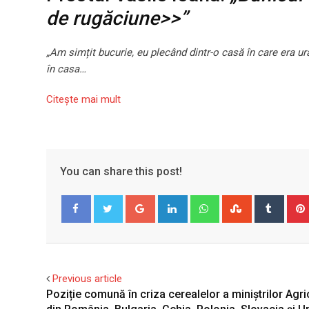
de rugăciune>>”
„Am simțit bucurie, eu plecând dintr-o casă în care era urâ
în casa…
Citeşte mai mult
You can share this post!
Google+
LinkedIn
Whatsapp
StumbleUpo
Tumbl
Facebook
Twitter
Previous article
Poziție comună în criza cerealelor a miniștrilor Agric