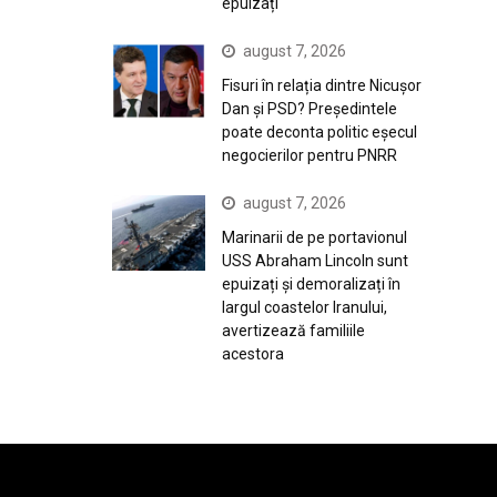
epuizați
august 7, 2026
Fisuri în relația dintre Nicușor
Dan și PSD? Președintele
poate deconta politic eșecul
negocierilor pentru PNRR
august 7, 2026
Marinarii de pe portavionul
USS Abraham Lincoln sunt
epuizați și demoralizați în
largul coastelor Iranului,
avertizează familiile
acestora