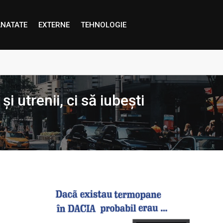
NATATE
EXTERNE
TEHNOLOGIE
proape decât credem”
i utrenii, ci să iubești