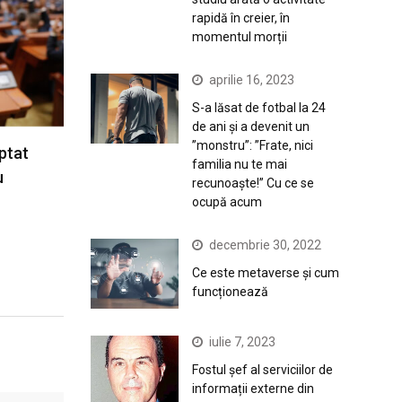
rapidă în creier, în
momentul morții
aprilie 16, 2023
S-a lăsat de fotbal la 24
de ani și a devenit un
”monstru”: ”Frate, nici
ptat
familia nu te mai
u
recunoaște!” Cu ce se
ocupă acum
decembrie 30, 2022
Ce este metaverse și cum
funcționează
iulie 7, 2023
Fostul șef al serviciilor de
informații externe din