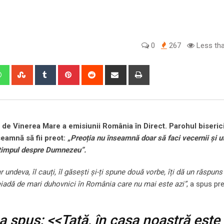
0
267
Less tha
edIn
Whatsapp
StumbleUpon
Tumblr
Pinterest
Reddit
Share
Print
via
Email
lă de Vinerea Mare a emisiunii România în Direct. Parohul biserici
seamnă să fii preot:
„Preoția nu înseamnă doar să faci vecernii și ut
t timpul despre Dumnezeu”.
undeva, îl cauți, îl găsești și-ți spune două vorbe, îți dă un răspuns
leiadă de mari duhovnici în România care nu mai este azi”
, a spus pr
a spus: <<Tată, în casa noastră este