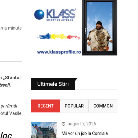
n a minute
i „Sfântul
Ultimele Stiri
renii,
 și rămâi
RECENT
POPULAR
COMMON
eotul Vasile
august 7, 2026
 loc
Mii vor un job la Comisia