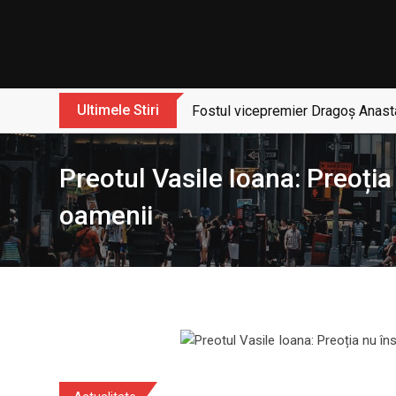
Skip
to
content
Ultimele Stiri
Fostul vicepremier Dragoș Anasta
Preotul Vasile Ioana: Preoția 
oamenii