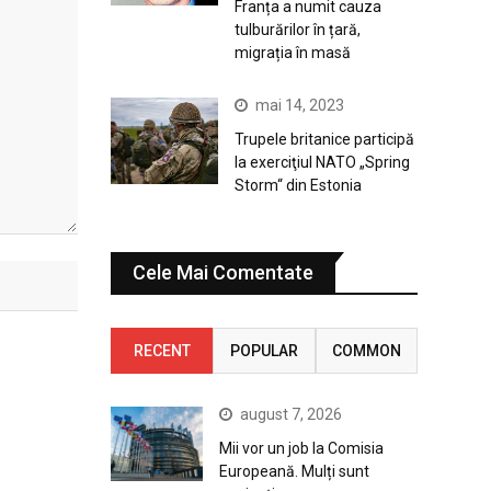
Franța a numit cauza
tulburărilor în țară,
migrația în masă
mai 14, 2023
Trupele britanice participă
la exerciţiul NATO „Spring
Storm“ din Estonia
Cele Mai Comentate
RECENT
POPULAR
COMMON
august 7, 2026
Mii vor un job la Comisia
Europeană. Mulți sunt