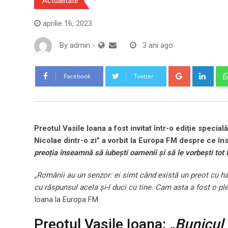
Actualitate
aprilie 16, 2023
By
admin
-
3 ani ago
Google+
Link
Facebook
Twitter
Preotul Vasile Ioana a fost invitat într-o ediție specia
Nicolae dintr-o zi” a vorbit la Europa FM despre ce în
preoția înseamnă să iubești oamenii și să le vorbești to
„Românii au un senzor: ei simt când există un preot cu har 
cu răspunsul acela și-l duci cu tine. Cam asta a fost o p
Ioana la Europa FM.
Preotul Vasile Ioana:
„Bunicul 