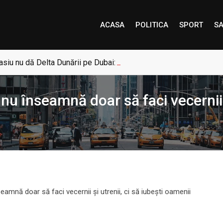
ACASA
POLITICA
SPORT
SA
siu nu dă Delta Dunării pe Dubai: „Uneori, Paradisul este mai a
nu înseamnă doar să faci vecernii ș