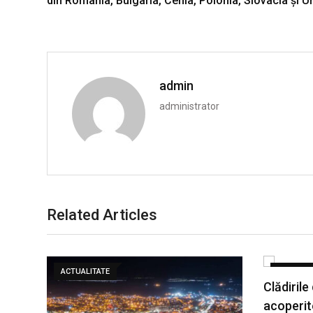
din România, Bulgaria, Cehia, Polonia, Slovacia și U
admin
administrator
Related Articles
ACTUALITATE
ACTUALIT
Clădirile
acoperit