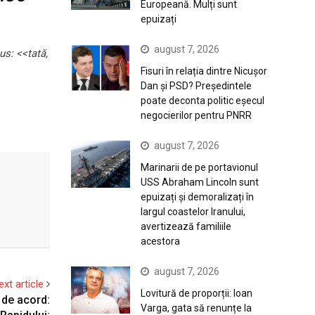
Europeană. Mulți sunt
epuizați
august 7, 2026
us: <<tată,
Fisuri în relația dintre Nicușor
Dan și PSD? Președintele
poate deconta politic eșecul
negocierilor pentru PNRR
august 7, 2026
Marinarii de pe portavionul
USS Abraham Lincoln sunt
epuizați și demoralizați în
largul coastelor Iranului,
avertizează familiile
acestora
august 7, 2026
ext article
Lovitură de proporții: Ioan
 de acord:
Varga, gata să renunțe la