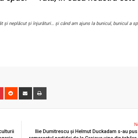
t și neplăcut și înjurături… și când am ajuns la bunicul, bunicul a sp
n
r
Pinterest
Reddit
Share
Print
via
Email
N
ulturii
Ilie Dumitrescu și Helmut Duckadam s-au pus