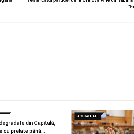
ngaria
remarcatul partidei de la Craiova vine din tabăra
”F
ATE
ACTUALITATE
 degradate din Capitală,
e cu prelate până…