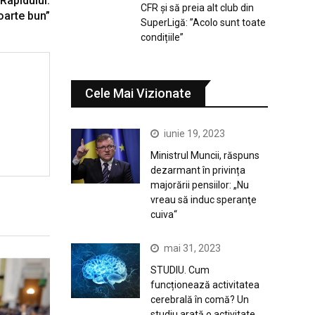
 Rapidului:
CFR și să preia alt club din
oarte bun”
SuperLigă: ”Acolo sunt toate
condițiile”
Cele Mai Vizionate
iunie 19, 2023
Ministrul Muncii, răspuns
dezarmant în privința
majorării pensiilor: „Nu
vreau să induc speranţe
cuiva“
mai 31, 2023
STUDIU. Cum
funcționează activitatea
cerebrală în comă? Un
studiu arată o activitate