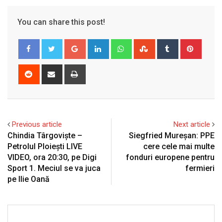
You can share this post!
Google+
LinkedIn
Whatsapp
StumbleUpon
Tumblr
Pinter
Reddit
Share
Print
via
Email
Previous article
Next article
Chindia Târgoviște –
Siegfried Mureșan: PPE
Petrolul Ploiești LIVE
cere cele mai multe
VIDEO, ora 20:30, pe Digi
fonduri europene pentru
Sport 1. Meciul se va juca
fermieri
pe Ilie Oană