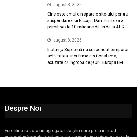
august 8, 2026
Cine este omul din spatele site-ului pentru
suspendarea lui Nicuşor Dan. Firma sa a
primit peste 10 milioane de lei de la AUR
august 8, 2026
Instanța Supremă i-a suspendat temporar
activitatea unei firme din Constanța,
acuzate că îngropa deșeuri : Europa FM
Despre Noi
Euronline.ro este un agregator de ştiri care preia în mod
automat informaţii şi articole din surse de încredere pe care le