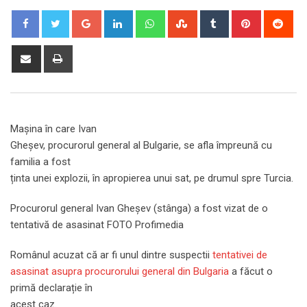
Google+
LinkedIn
Whatsapp
StumbleUpon
Tumblr
Pinterest
Red
Share
Print
via
Email
Mașina în care Ivan
Gheșev, procurorul general al Bulgarie, se afla împreună cu
familia a fost
ținta unei explozii, în apropierea unui sat, pe drumul spre Turcia.
Procurorul general Ivan Gheșev (stânga) a fost vizat de o
tentativă de asasinat FOTO Profimedia
Românul acuzat că ar fi unul dintre suspectii
tentativei de
asasinat asupra procurorului general din Bulgaria
a făcut o
primă declarație în
acest caz.