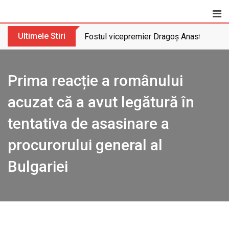
Skip
to
content
Ultimele Stiri
Fostul vicepremier Dragoș Anastasiu nu 
Prima reacție a românului
acuzat că a avut legătură în
tentativa de asasinare a
procurorului general al
Bulgariei