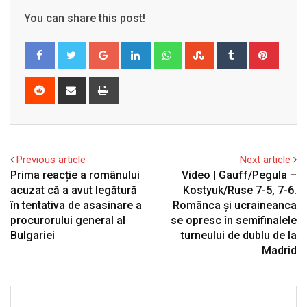
You can share this post!
Google+
LinkedIn
Whatsapp
StumbleUpon
Tumblr
Pinter
Reddit
Share
Print
via
Email
Previous article
Next article
Prima reacție a românului
Video | Gauff/Pegula –
acuzat că a avut legătură
Kostyuk/Ruse 7-5, 7-6.
în tentativa de asasinare a
Românca și ucraineanca
procurorului general al
se opresc în semifinalele
Bulgariei
turneului de dublu de la
Madrid