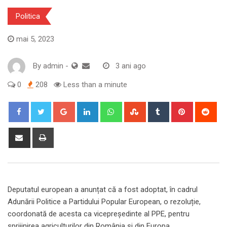
Politica
mai 5, 2023
By
admin
-
3 ani ago
0
208
Less than a minute
Google+
LinkedIn
Whatsapp
StumbleUpon
Tumblr
Pinterest
Red
Share
Print
via
Email
Deputatul european a anunțat că a fost adoptat, în cadrul
Adunării Politice a Partidului Popular European, o rezoluție,
coordonată de acesta ca vicepreședinte al PPE, pentru
sprijinirea agriculturilor din România și din Europa.