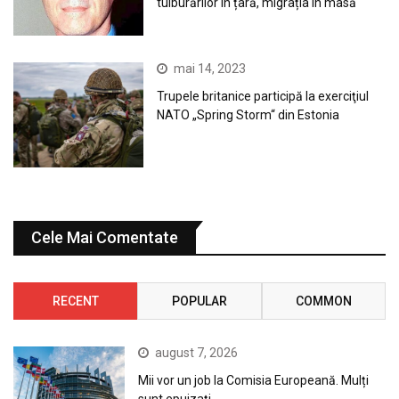
tulburărilor în țară, migrația în masă
mai 14, 2023
Trupele britanice participă la exerciţiul
NATO „Spring Storm“ din Estonia
Cele Mai Comentate
RECENT
POPULAR
COMMON
august 7, 2026
Mii vor un job la Comisia Europeană. Mulți
sunt epuizați