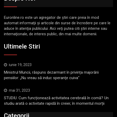
Euronline.ro este un agregator de ştiri care preia în mod
automat informaţii şi articole din surse de încredere pe care le
aduce în atenţia publicului. Aici veţi putea citi ştiri interne sau
internaţionale, de interes public, din mai multe domenii.
Ultimele Stiri
iunie 19, 2023
Ministrul Muncii, răspuns dezarmant în privința majorării
pensiilor: „Nu vreau să induc speranţe cuiva“
mai 31, 2023
STUDIU. Cum funcționează activitatea cerebrală în comă? Un
studiu arată o activitate rapidă în creier, în momentul morții
Categorii