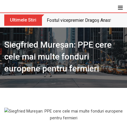
Skip
to
content
Ultimele Stiri
Fostul vicepremier Dragoș Anastasiu nu 
Siegfried Mureșan: PPE cere
cele mai multe fonduri
europene pentru fermieri