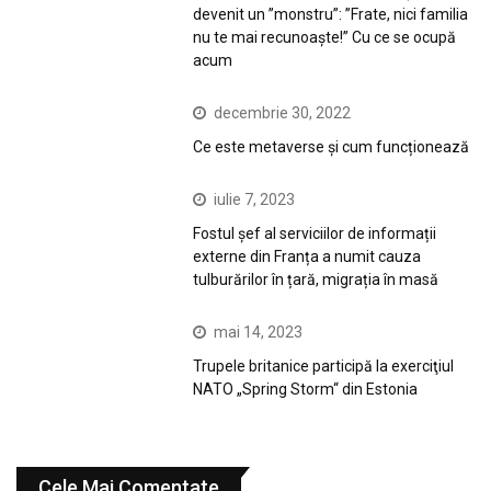
devenit un ”monstru”: ”Frate, nici familia
nu te mai recunoaște!” Cu ce se ocupă
acum
decembrie 30, 2022
Ce este metaverse și cum funcționează
iulie 7, 2023
Fostul șef al serviciilor de informații
externe din Franța a numit cauza
tulburărilor în țară, migrația în masă
mai 14, 2023
Trupele britanice participă la exerciţiul
NATO „Spring Storm“ din Estonia
Cele Mai Comentate