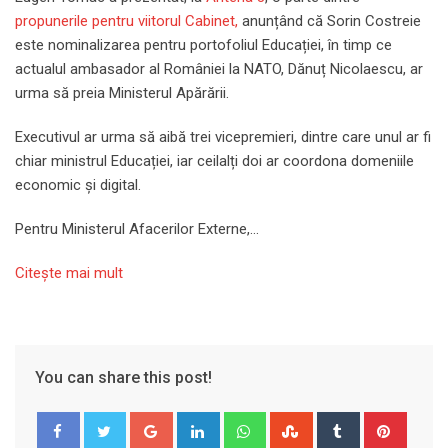
propunerile pentru viitorul Cabinet,
anunțând că Sorin Costreie
este nominalizarea pentru portofoliul Educației, în timp ce
actualul ambasador al României la NATO, Dănuț Nicolaescu, ar
urma să preia Ministerul Apărării.
Executivul ar urma să aibă trei vicepremieri, dintre care unul ar fi
chiar ministrul Educației, iar ceilalți doi ar coordona domeniile
economic și digital.
Pentru Ministerul Afacerilor Externe,…
Citeşte mai mult
You can share this post!
Google+
LinkedIn
Whatsapp
StumbleUpon
Tumblr
Pinter