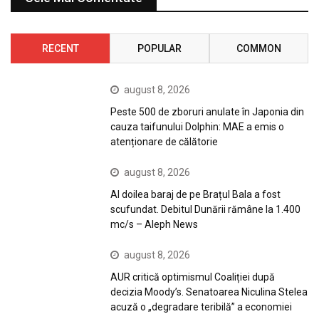
RECENT
POPULAR
COMMON
august 8, 2026
Peste 500 de zboruri anulate în Japonia din
cauza taifunului Dolphin: MAE a emis o
atenționare de călătorie
august 8, 2026
Al doilea baraj de pe Brațul Bala a fost
scufundat. Debitul Dunării rămâne la 1.400
mc/s – Aleph News
august 8, 2026
AUR critică optimismul Coaliției după
decizia Moody’s. Senatoarea Niculina Stelea
acuză o „degradare teribilă” a economiei