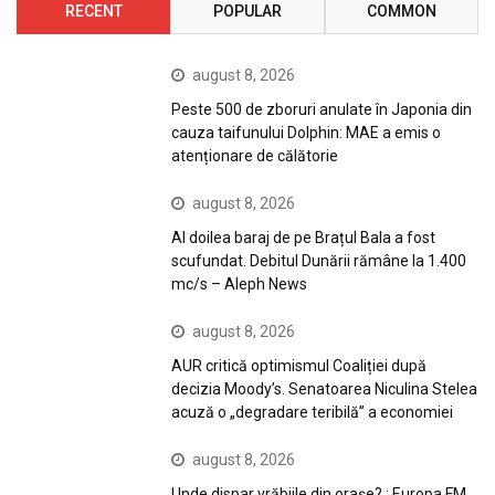
RECENT
POPULAR
COMMON
august 8, 2026
Peste 500 de zboruri anulate în Japonia din
cauza taifunului Dolphin: MAE a emis o
atenționare de călătorie
august 8, 2026
Al doilea baraj de pe Brațul Bala a fost
scufundat. Debitul Dunării rămâne la 1.400
mc/s – Aleph News
august 8, 2026
AUR critică optimismul Coaliției după
decizia Moody’s. Senatoarea Niculina Stelea
acuză o „degradare teribilă” a economiei
august 8, 2026
Unde dispar vrăbiile din orașe? : Europa FM