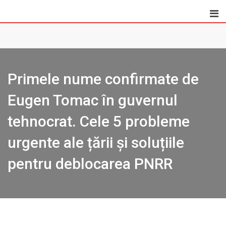
Skip
to
content
Primele nume confirmate de
Eugen Tomac în guvernul
tehnocrat. Cele 5 probleme
urgente ale țării și soluțiile
pentru deblocarea PNRR