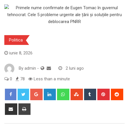
Politica
iunie 8, 2026
By
admin
-
2 luni ago
0
78
Less than a minute
Google+
LinkedIn
Whatsapp
StumbleUpon
Tumblr
Pinterest
Red
Share
Print
via
Email