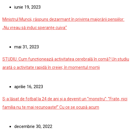
iunie 19, 2023
Ministrul Muncii, răspuns dezarmant în privința majorării pensiilor:
„Nu vreau să induc speranţe cuiva“
mai 31, 2023
STUDIU. Cum funcționează activitatea cerebrală în comă? Un studiu
arată o activitate rapidă în creier, în momentul morții
aprilie 16, 2023
S-a lăsat de fotbal la 24 de ani și a devenit un ”monstru”: ”Frate, nici
familia nu te mai recunoaște!” Cu ce se ocupă acum
decembrie 30, 2022