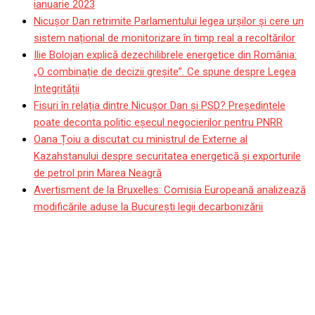
ianuarie 2023
Nicușor Dan retrimite Parlamentului legea urșilor și cere un
sistem național de monitorizare în timp real a recoltărilor
Ilie Bolojan explică dezechilibrele energetice din România:
„O combinație de decizii greșite”. Ce spune despre Legea
Integrității
Fisuri în relația dintre Nicușor Dan și PSD? Președintele
poate deconta politic eșecul negocierilor pentru PNRR
Oana Țoiu a discutat cu ministrul de Externe al
Kazahstanului despre securitatea energetică și exporturile
de petrol prin Marea Neagră
Avertisment de la Bruxelles: Comisia Europeană analizează
modificările aduse la București legii decarbonizării
Proiect de lege. Posesia
de canabis în cantități mici
ar putea fi dezincriminată