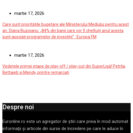
martie 17, 2026
Care sunt prioritățile bugetare ale Ministerului Mediului pentru acest
an. Diana Buzoianu: „84% din banii care vor fi cheltuiți anul acesta
sunt asociați programelor de investiții” : Europa FM
martie 17, 2026
Vedetele primei etape de play-off / play-out din SuperLigă! Petrila,
Bettaieb și Mendy, printre remarcați
Despre noi
Euronline.ro este un agregator de ştiri care preia în mod automat
informaţii şi articole din surse de încredere pe care le aduce în