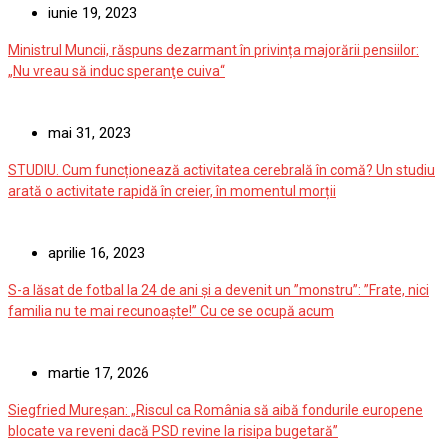
iunie 19, 2023
Ministrul Muncii, răspuns dezarmant în privința majorării pensiilor:
„Nu vreau să induc speranţe cuiva“
mai 31, 2023
STUDIU. Cum funcționează activitatea cerebrală în comă? Un studiu
arată o activitate rapidă în creier, în momentul morții
aprilie 16, 2023
S-a lăsat de fotbal la 24 de ani și a devenit un ”monstru”: ”Frate, nici
familia nu te mai recunoaște!” Cu ce se ocupă acum
martie 17, 2026
Siegfried Mureșan: „Riscul ca România să aibă fondurile europene
blocate va reveni dacă PSD revine la risipa bugetară”