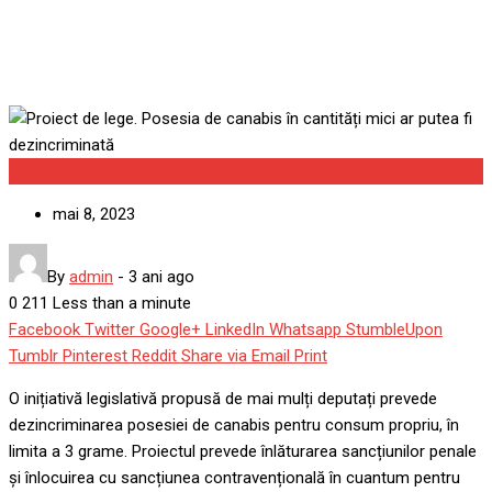
Politica
mai 8, 2023
By
admin
-
3 ani ago
0
211
Less than a minute
Facebook
Twitter
Google+
LinkedIn
Whatsapp
StumbleUpon
Tumblr
Pinterest
Reddit
Share via Email
Print
O inițiativă legislativă propusă de mai mulți deputați prevede
dezincriminarea posesiei de canabis pentru consum propriu, în
limita a 3 grame. Proiectul prevede înlăturarea sancțiunilor penale
și înlocuirea cu sancțiunea contravențională în cuantum pentru