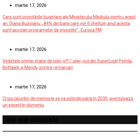
martie 17, 2026
Care sunt prioritățile bugetare ale Ministerului Mediului pentru acest
an. Diana Buzoianu: „84% din banii care vor fi cheltuiți anul acesta
sunt asociați programelor de investiții” : Europa FM
martie 17, 2026
Vedetele primei etape de play-off / play-out din SuperLigă! Petrila,
Bettaieb și Mendy, printre remarcați
martie 17, 2026
Criza cipurilor de memorie se va extinde până în 2030, avertizează
un expert în domeniu
Cele mai vizionate