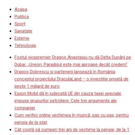
Acasa
Politica
Sport
Sanatate
Externe
Tehnologie
Fostul vicepremier Dragoș Anastasiu nu dă Delta Dunării pe
Dubai: „Uneori, Paradisul este mai aproape decât credem”
Dragoş Dobrescu şi partenerii lansează în România
conceptul proiectului DraculaLand – o investiție privată de
peste 1 miliard de euro
Exxon Mobil dă în judecată UE din cauza taxei speciale
impuse grupurilor petroliere. Cele trei argumente ale
companiei
Cum verifici online vechimea în muncă, pas cu pas, pentru
pensia de la stat
Cât costă să cumperi trei ani de vechime la pensie, de la 1