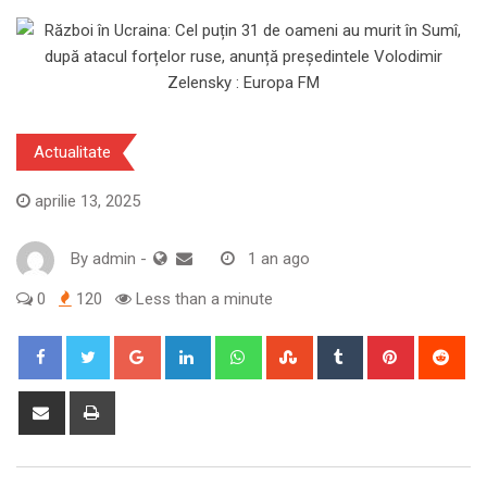
Actualitate
aprilie 13, 2025
By
admin
-
1 an ago
0
120
Less than a minute
Google+
LinkedIn
Whatsapp
StumbleUpon
Tumblr
Pinterest
Red
Share
Print
via
Email