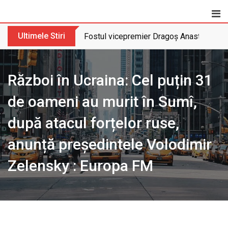
Skip
to
content
Ultimele Stiri
Fostul vicepremier Dragoș Anastasiu nu 
Război în Ucraina: Cel puțin 31
de oameni au murit în Sumî,
după atacul forțelor ruse,
anunță președintele Volodimir
Zelensky : Europa FM