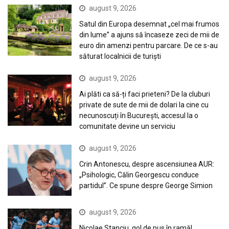
august 9, 2026
Satul din Europa desemnat „cel mai frumos
din lume” a ajuns să încaseze zeci de mii de
euro din amenzi pentru parcare. De ce s-au
săturat localnicii de turiști
august 9, 2026
Ai plăti ca să-ți faci prieteni? De la cluburi
private de sute de mii de dolari la cine cu
necunoscuți în București, accesul la o
comunitate devine un serviciu
august 9, 2026
Crin Antonescu, despre ascensiunea AUR:
„Psihologic, Călin Georgescu conduce
partidul”. Ce spune despre George Simion
august 9, 2026
Nicolae Stanciu, gol de pus în ramă!