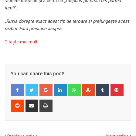
rachete balistice și a cerut un „r
ăspuns puternic din partea
lumii
”.
„
Rusia dorește exact acest tip de teroare și prelungește acest
război
.
Fără presiune asupra…
Citeşte mai mult
You can share this post!
Google+
LinkedIn
Whatsapp
StumbleUpon
Tumblr
Pinter
Reddit
Share
Print
via
Email