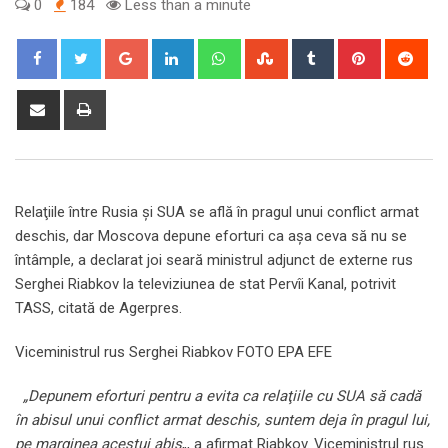
0
184
Less than a minute
Google+
LinkedIn
Whatsapp
StumbleUpon
Tumblr
Pinterest
Red
Share
Print
via
Email
Relaţiile între Rusia şi SUA se află în pragul unui conflict armat
deschis, dar Moscova depune eforturi ca aşa ceva să nu se
întâmple, a declarat joi seară ministrul adjunct de externe rus
Serghei Riabkov la televiziunea de stat Pervîi Kanal, potrivit
TASS, citată de Agerpres.
Viceministrul rus Serghei Riabkov FOTO EPA EFE
„Depunem eforturi pentru a evita ca relaţiile cu SUA să cadă
în abisul unui conflict armat deschis, suntem deja în pragul lui,
pe marginea acestui abis
„, a afirmat Riabkov. Viceministrul rus