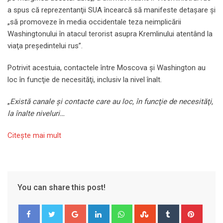
a spus că reprezentanţii SUA încearcă să manifeste detaşare şi
„să promoveze în media occidentale teza neimplicării
Washingtonului în atacul terorist asupra Kremlinului atentând la
viaţa preşedintelui rus”.
Potrivit acestuia, contactele între Moscova şi Washington au
loc în funcţie de necesităţi, inclusiv la nivel înalt.
„
Există canale şi contacte care au loc, în funcţie de necesităţi,
la înalte niveluri…
Citeşte mai mult
You can share this post!
Google+
LinkedIn
Whatsapp
StumbleUpon
Tumblr
Pinter