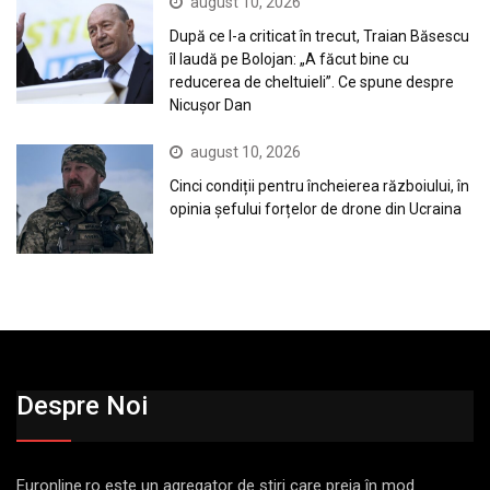
august 10, 2026
După ce l-a criticat în trecut, Traian Băsescu
îl laudă pe Bolojan: „A făcut bine cu
reducerea de cheltuieli”. Ce spune despre
Nicușor Dan
august 10, 2026
Cinci condiții pentru încheierea războiului, în
opinia șefului forțelor de drone din Ucraina
Despre Noi
Euronline.ro este un agregator de ştiri care preia în mod