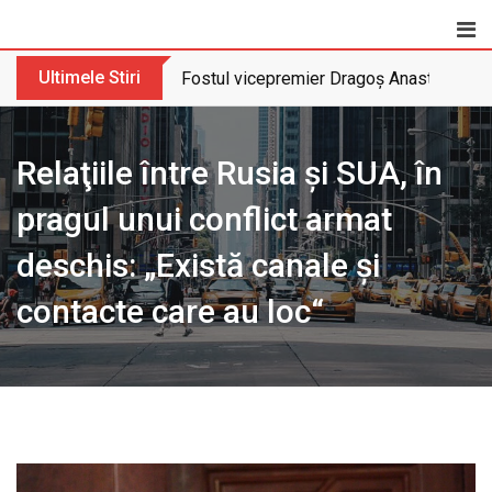
Skip
to
content
Ultimele Stiri
Fostul vicepremier Dragoș Anastasiu nu 
Relaţiile între Rusia şi SUA, în
pragul unui conflict armat
deschis: „Există canale şi
contacte care au loc“