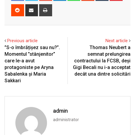
Reddit
Share
Print
via
Email
Previous article
Next article
”S-o îmbrățișez sau nu?”.
Thomas Neubert a
Momentul ”stânjenitor”
semnat prelungirea
care le-a avut
contractului la FCSB, deși
protagoniste pe Aryna
Gigi Becali nu i-a acceptat
Sabalenka și Maria
decât una dintre solicitări
Sakkari
admin
administrator