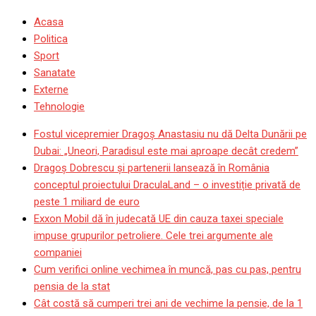
Acasa
Politica
Sport
Sanatate
Externe
Tehnologie
Fostul vicepremier Dragoș Anastasiu nu dă Delta Dunării pe
Dubai: „Uneori, Paradisul este mai aproape decât credem”
Dragoş Dobrescu şi partenerii lansează în România
conceptul proiectului DraculaLand – o investiție privată de
peste 1 miliard de euro
Exxon Mobil dă în judecată UE din cauza taxei speciale
impuse grupurilor petroliere. Cele trei argumente ale
companiei
Cum verifici online vechimea în muncă, pas cu pas, pentru
pensia de la stat
Cât costă să cumperi trei ani de vechime la pensie, de la 1