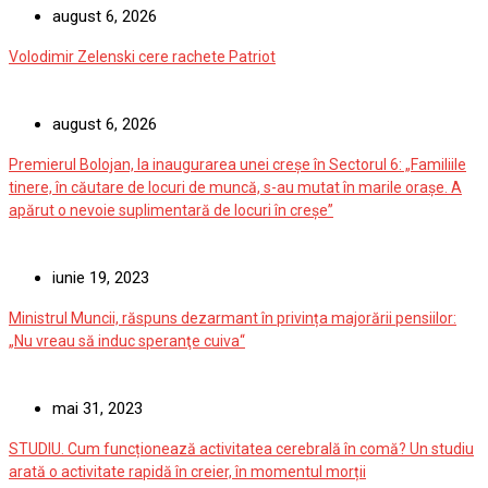
august 6, 2026
Volodimir Zelenski cere rachete Patriot
august 6, 2026
Premierul Bolojan, la inaugurarea unei creșe în Sectorul 6: „Familiile
tinere, în căutare de locuri de muncă, s-au mutat în marile orașe. A
apărut o nevoie suplimentară de locuri în creșe”
iunie 19, 2023
Ministrul Muncii, răspuns dezarmant în privința majorării pensiilor:
„Nu vreau să induc speranţe cuiva“
mai 31, 2023
STUDIU. Cum funcționează activitatea cerebrală în comă? Un studiu
arată o activitate rapidă în creier, în momentul morții