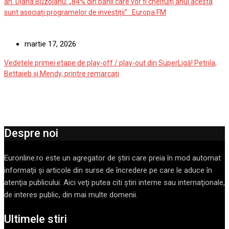
an. Diana Buzoianu: „84% din banii care vor fi cheltuiți anul acesta
sunt asociați programelor de investiții” : Europa FM
martie 17, 2026
Vedetele primei etape de play-off / play-out din SuperLigă! Petrila,
Bettaieb și Mendy, printre remarcați
Despre noi
Euronline.ro este un agregator de ştiri care preia în mod automat
informaţii şi articole din surse de încredere pe care le aduce în
atenţia publicului. Aici veţi putea citi ştiri interne sau internaţionale,
de interes public, din mai multe domenii.
Ultimele stiri