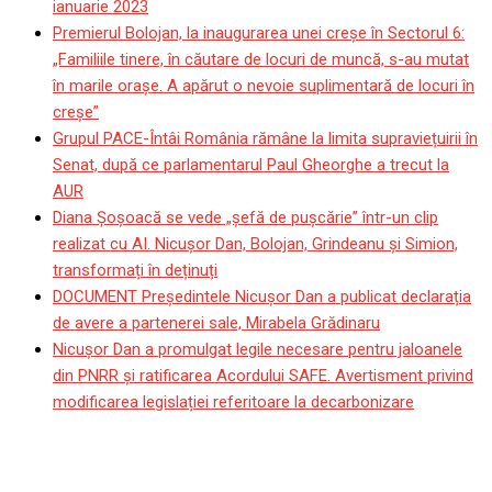
ianuarie 2023
Premierul Bolojan, la inaugurarea unei creșe în Sectorul 6:
„Familiile tinere, în căutare de locuri de muncă, s-au mutat
în marile orașe. A apărut o nevoie suplimentară de locuri în
creșe”
Grupul PACE-Întâi România rămâne la limita supraviețuirii în
Senat, după ce parlamentarul Paul Gheorghe a trecut la
AUR
Diana Șoșoacă se vede „șefă de pușcărie” într-un clip
realizat cu AI. Nicușor Dan, Bolojan, Grindeanu și Simion,
transformați în deținuți
DOCUMENT Președintele Nicușor Dan a publicat declarația
de avere a partenerei sale, Mirabela Grădinaru
Nicușor Dan a promulgat legile necesare pentru jaloanele
din PNRR și ratificarea Acordului SAFE. Avertisment privind
modificarea legislației referitoare la decarbonizare
Thomas Neubert a semnat