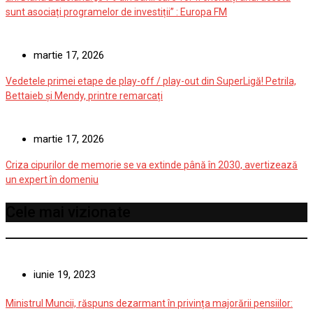
sunt asociați programelor de investiții” : Europa FM
martie 17, 2026
Vedetele primei etape de play-off / play-out din SuperLigă! Petrila,
Bettaieb și Mendy, printre remarcați
martie 17, 2026
Criza cipurilor de memorie se va extinde până în 2030, avertizează
un expert în domeniu
Cele mai vizionate
iunie 19, 2023
Ministrul Muncii, răspuns dezarmant în privința majorării pensiilor: