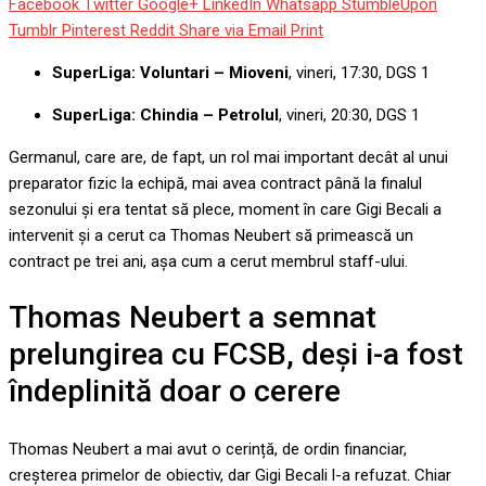
Facebook
Twitter
Google+
LinkedIn
Whatsapp
StumbleUpon
Tumblr
Pinterest
Reddit
Share via Email
Print
SuperLiga: Voluntari – Mioveni
, vineri, 17:30, DGS 1
SuperLiga: Chindia – Petrolul
, vineri, 20:30, DGS 1
Germanul, care are, de fapt, un rol mai important decât al unui
preparator fizic la echipă, mai avea contract până la finalul
sezonului și era tentat să plece, moment în care Gigi Becali a
intervenit și a cerut ca Thomas Neubert să primească un
contract pe trei ani, așa cum a cerut membrul staff-ului.
Thomas Neubert a semnat
prelungirea cu FCSB, deși i-a fost
îndeplinită doar o cerere
Thomas Neubert a mai avut o cerință, de ordin financiar,
creșterea primelor de obiectiv, dar Gigi Becali l-a refuzat. Chiar