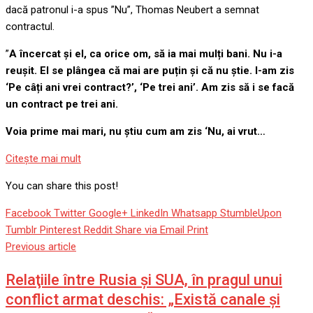
dacă patronul i-a spus ”Nu”, Thomas Neubert a semnat
contractul.
”
A încercat și el, ca orice om, să ia mai mulți bani. Nu i-a
reușit. El se plângea că mai are puțin și că nu știe. I-am zis
‘Pe câți ani vrei contract?’, ‘Pe trei ani’. Am zis să i se facă
un contract pe trei ani.
Voia prime mai mari, nu știu cum am zis ‘Nu, ai vrut…
Citeşte mai mult
You can share this post!
Facebook
Twitter
Google+
LinkedIn
Whatsapp
StumbleUpon
Tumblr
Pinterest
Reddit
Share via Email
Print
Previous article
Relaţiile între Rusia şi SUA, în pragul unui
conflict armat deschis: „Există canale şi