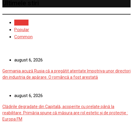
Ultimele stiri
Recent
Popular
Common
august 6, 2026
Germania acuză Rusia că a pregătit atentate împotriva unor directori
din industria de apărare. O româncă a fost arestată
august 6, 2026
Clădirile degradate din Capitală, acoperite cu prelate până la
reabilitare. Primăria spune că măsura are rol estetic și de protecție :
Europa FM