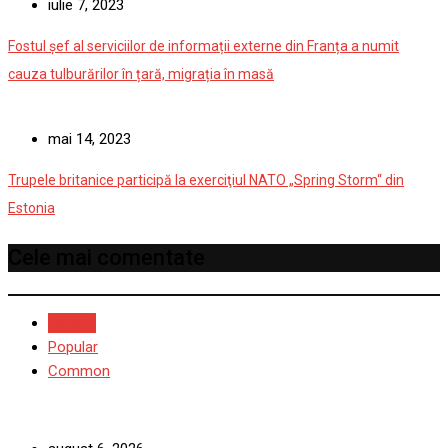
iulie 7, 2023
Fostul șef al serviciilor de informații externe din Franța a numit
cauza tulburărilor în țară, migrația în masă
mai 14, 2023
Trupele britanice participă la exerciţiul NATO „Spring Storm“ din
Estonia
Cele mai comentate
Recent
Popular
Common