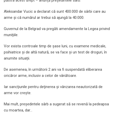
păstra acest drept – anunță președintele sârb.
Aleksandar Vucic a declarat că sunt 400.000 de sârbi care au
arme și că numărul ar trebui să ajungă la 40.000.
Guvernul de la Belgrad va pregăti amendamente la Legea privind
muniţiile.
Vor exista controale timp de şase luni, cu examene medicale,
psihiatrice şi de altă natură, se va face și un test de droguri, în
anumite situații.
De asemenea, în următorii 2 ani va fi suspendată eliberarea
oricăror arme, inclusiv a celor de vânătoare.
Iar sancţiunile pentru deţinerea şi vânzarea neautorizată de
arme vor creşte.
Mai mult, președintele sârb a sugerat să se revenă la pedeapsa
cu moartea, dar…