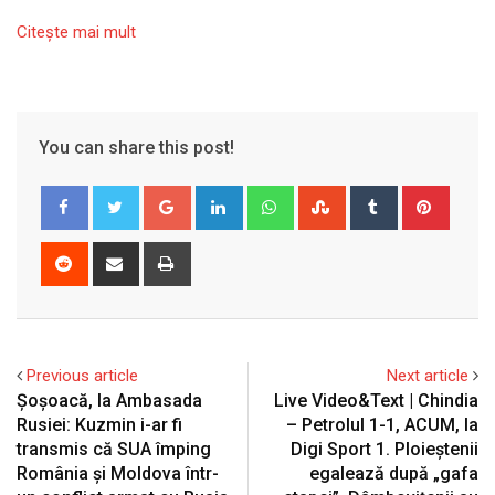
Citeşte mai mult
You can share this post!
Google+
LinkedIn
Whatsapp
StumbleUpon
Tumblr
Pinter
Reddit
Share
Print
via
Email
Previous article
Next article
Șoșoacă, la Ambasada
Live Video&Text | Chindia
Rusiei: Kuzmin i-ar fi
– Petrolul 1-1, ACUM, la
transmis că SUA împing
Digi Sport 1. Ploieștenii
România și Moldova într-
egalează după „gafa