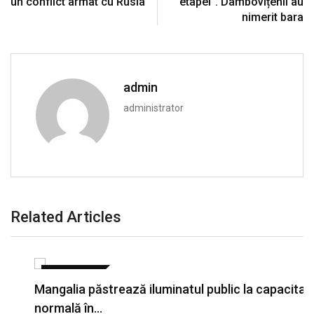
un conflict armat cu Rusia
etapei”. Dâmbovițenii au
nimerit bara
admin
administrator
Related Articles
ACTUALITATE
Mangalia păstrează iluminatul public la capacitate
normală în…