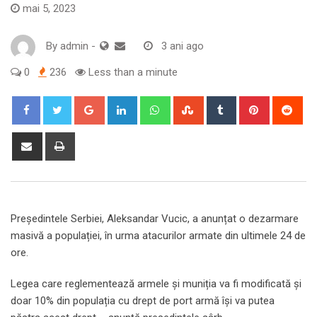
mai 5, 2023
By
admin
-
3 ani ago
0
236
Less than a minute
Google+
LinkedIn
Whatsapp
StumbleUpon
Tumblr
Pinterest
Red
Share
Print
via
Email
Președintele Serbiei, Aleksandar Vucic, a anunțat o dezarmare
masivă a populației, în urma atacurilor armate din ultimele 24 de
ore.
Legea care reglementează armele și muniția va fi modificată și
doar 10% din populația cu drept de port armă își va putea