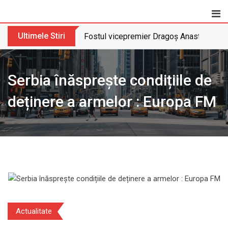
Skip
to
content
Ultimele Stiri
Fostul vicepremier Dragoș Anastasiu nu 
Serbia înăsprește condițiile de
deținere a armelor : Europa FM
Actualitate