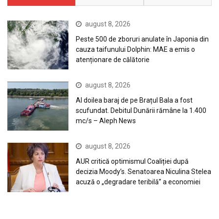
august 8, 2026
Peste 500 de zboruri anulate în Japonia din
cauza taifunului Dolphin: MAE a emis o
atenționare de călătorie
august 8, 2026
Al doilea baraj de pe Brațul Bala a fost
scufundat. Debitul Dunării rămâne la 1.400
mc/s – Aleph News
august 8, 2026
AUR critică optimismul Coaliției după
decizia Moody’s. Senatoarea Niculina Stelea
acuză o „degradare teribilă” a economiei