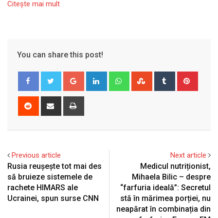
Citeşte mai mult
You can share this post!
Google+
LinkedIn
Whatsapp
StumbleUpon
Tumblr
Pinter
Reddit
Share
Print
via
Email
Previous article
Next article
Rusia reuşeşte tot mai des
Medicul nutriționist,
să bruieze sistemele de
Mihaela Bilic – despre
rachete HIMARS ale
“farfuria ideală”: Secretul
Ucrainei, spun surse CNN
stă în mărimea porției, nu
neapărat în combinația din