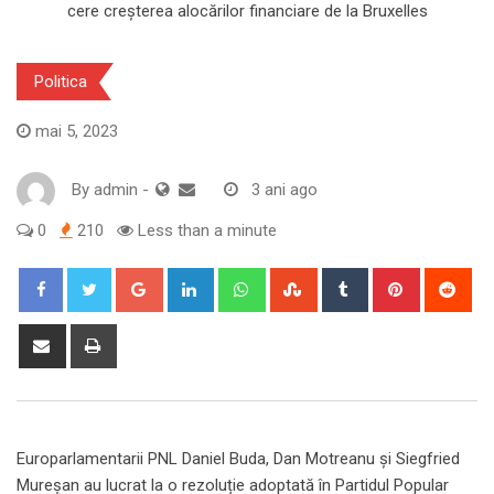
Politica
mai 5, 2023
By
admin
-
3 ani ago
0
210
Less than a minute
Google+
LinkedIn
Whatsapp
StumbleUpon
Tumblr
Pinterest
Red
Share
Print
via
Email
Europarlamentarii PNL Daniel Buda, Dan Motreanu și Siegfried
Mureșan au lucrat la o rezoluție adoptată în Partidul Popular