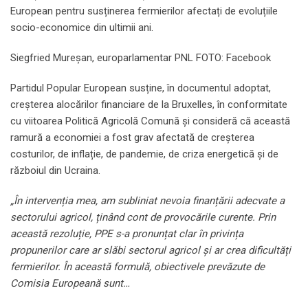
European pentru susținerea fermierilor afectați de evoluțiile
socio-economice din ultimii ani.
Siegfried Mureșan, europarlamentar PNL FOTO: Facebook
Partidul Popular European susține, în documentul adoptat,
creșterea alocărilor financiare de la Bruxelles, în conformitate
cu viitoarea Politică Agricolă Comună și consideră că această
ramură a economiei a fost grav afectată de creșterea
costurilor, de inflație, de pandemie, de criza energetică și de
războiul din Ucraina.
„În intervenția mea, am subliniat nevoia finanțării adecvate a
sectorului agricol, ținând cont de provocările curente. Prin
această rezoluție, PPE s-a pronunțat clar în privința
propunerilor care ar slăbi sectorul agricol și ar crea dificultăți
fermierilor. În această formulă, obiectivele prevăzute de
Comisia Europeană sunt…