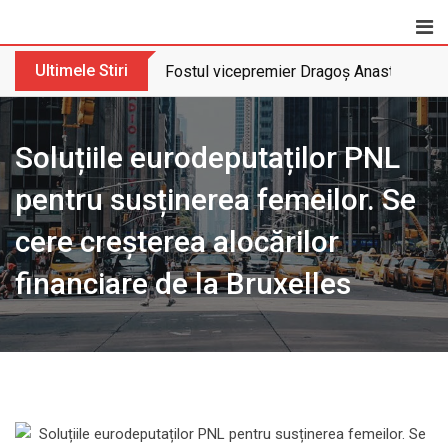
Skip
to
content
Ultimele Stiri
Fostul vicepremier Dragoș Anastasiu nu 
Soluțiile eurodeputaților PNL
pentru susținerea femeilor. Se
cere creșterea alocărilor
financiare de la Bruxelles