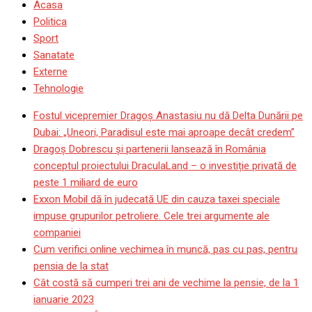
Acasa
Politica
Sport
Sanatate
Externe
Tehnologie
Fostul vicepremier Dragoș Anastasiu nu dă Delta Dunării pe
Dubai: „Uneori, Paradisul este mai aproape decât credem”
Dragoş Dobrescu şi partenerii lansează în România
conceptul proiectului DraculaLand – o investiție privată de
peste 1 miliard de euro
Exxon Mobil dă în judecată UE din cauza taxei speciale
impuse grupurilor petroliere. Cele trei argumente ale
companiei
Cum verifici online vechimea în muncă, pas cu pas, pentru
pensia de la stat
Cât costă să cumperi trei ani de vechime la pensie, de la 1
ianuarie 2023