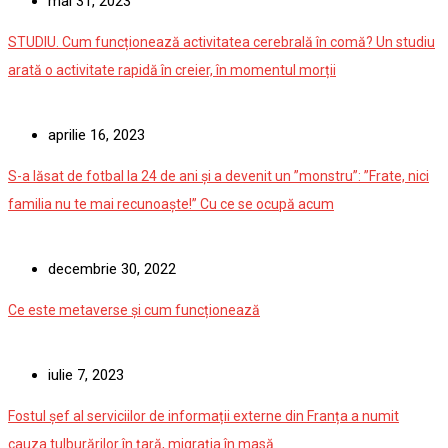
mai 31, 2023
STUDIU. Cum funcționează activitatea cerebrală în comă? Un studiu
arată o activitate rapidă în creier, în momentul morții
aprilie 16, 2023
S-a lăsat de fotbal la 24 de ani și a devenit un ”monstru”: ”Frate, nici
familia nu te mai recunoaște!” Cu ce se ocupă acum
decembrie 30, 2022
Ce este metaverse și cum funcționează
iulie 7, 2023
Fostul șef al serviciilor de informații externe din Franța a numit
cauza tulburărilor în țară, migrația în masă