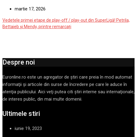
martie 17, 2026
Vedetele primei etape de play-off / play-out din SuperLigă! Petrila,
Bettaieb și Mendy, printre remarcați
Despre noi
Euronline.ro este un agregator de ştiri care preia în mod automat
informaţii şi articole din surse de încredere pe care le aduce în
atenţia publicului. Aici veţi putea citi ştiri interne sau internaţionale,
de interes public, din mai multe domenii.
Ultimele stiri
iunie 19, 2023