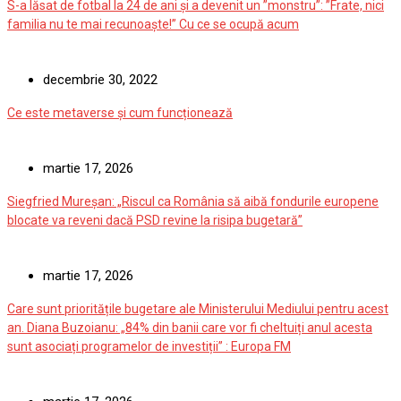
S-a lăsat de fotbal la 24 de ani și a devenit un ”monstru”: ”Frate, nici
familia nu te mai recunoaște!” Cu ce se ocupă acum
decembrie 30, 2022
Ce este metaverse și cum funcționează
martie 17, 2026
Siegfried Mureșan: „Riscul ca România să aibă fondurile europene
blocate va reveni dacă PSD revine la risipa bugetară”
martie 17, 2026
Care sunt prioritățile bugetare ale Ministerului Mediului pentru acest
an. Diana Buzoianu: „84% din banii care vor fi cheltuiți anul acesta
sunt asociați programelor de investiții” : Europa FM