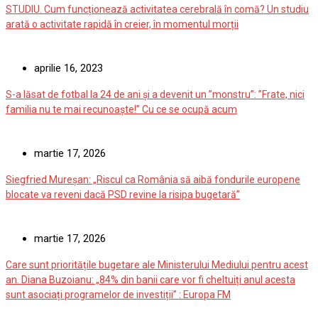
STUDIU. Cum funcționează activitatea cerebrală în comă? Un studiu
arată o activitate rapidă în creier, în momentul morții
aprilie 16, 2023
S-a lăsat de fotbal la 24 de ani și a devenit un ”monstru”: ”Frate, nici
familia nu te mai recunoaște!” Cu ce se ocupă acum
martie 17, 2026
Siegfried Mureșan: „Riscul ca România să aibă fondurile europene
blocate va reveni dacă PSD revine la risipa bugetară”
martie 17, 2026
Care sunt prioritățile bugetare ale Ministerului Mediului pentru acest
an. Diana Buzoianu: „84% din banii care vor fi cheltuiți anul acesta
sunt asociați programelor de investiții” : Europa FM