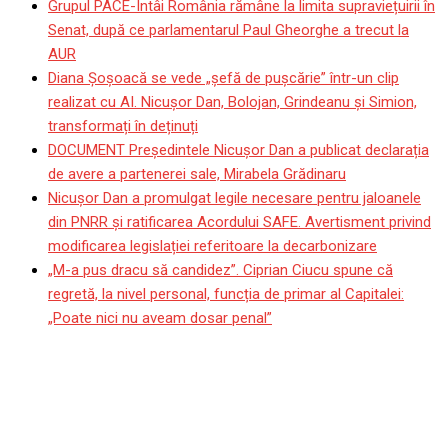
Grupul PACE-Întâi România rămâne la limita supraviețuirii în
Senat, după ce parlamentarul Paul Gheorghe a trecut la
AUR
Diana Șoșoacă se vede „șefă de pușcărie” într-un clip
realizat cu AI. Nicușor Dan, Bolojan, Grindeanu și Simion,
transformați în deținuți
DOCUMENT Președintele Nicușor Dan a publicat declarația
de avere a partenerei sale, Mirabela Grădinaru
Nicușor Dan a promulgat legile necesare pentru jaloanele
din PNRR și ratificarea Acordului SAFE. Avertisment privind
modificarea legislației referitoare la decarbonizare
„M-a pus dracu să candidez”. Ciprian Ciucu spune că
regretă, la nivel personal, funcția de primar al Capitalei:
„Poate nici nu aveam dosar penal”
SURSE Nicușor Dan s-a
decis: îl desemnează