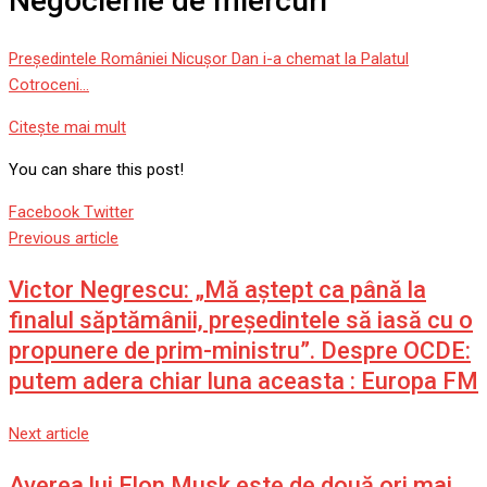
Negocierile de miercuri
Președintele României Nicușor Dan i-a chemat la Palatul
Cotroceni…
Citeşte mai mult
You can share this post!
Google+
LinkedIn
Whatsapp
StumbleUpon
Tumblr
Pinterest
Reddit
Share
Print
Facebook
Twitter
via
Previous article
Email
Victor Negrescu: „Mă aștept ca până la
finalul săptămânii, președintele să iasă cu o
propunere de prim-ministru”. Despre OCDE:
putem adera chiar luna aceasta : Europa FM
Next article
Averea lui Elon Musk este de două ori mai