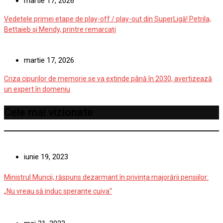
martie 17, 2026
Vedetele primei etape de play-off / play-out din SuperLigă! Petrila,
Bettaieb și Mendy, printre remarcați
martie 17, 2026
Criza cipurilor de memorie se va extinde până în 2030, avertizează
un expert în domeniu
Cele mai vizionate
iunie 19, 2023
Ministrul Muncii, răspuns dezarmant în privința majorării pensiilor:
„Nu vreau să induc speranţe cuiva“