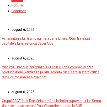
Popular
Common
august 6, 2026
Amenințările lui Trump nu mai sperie lumea. Cum tratează
capitalele lumii retorica Casei Albe
august 6, 2026
Vladimir Tkachuk, apropiat al lui Putin și șeful companiei care
produce drone kamikaze pentru armată rusă, este în stare critică
după ce mașina sa a explodat
august 6, 2026
Grupul PACE-Întâi România rămâne la limita supraviețuirii în Senat,
după ce parlamentarul Paul Gheorghe a trecut la AUR