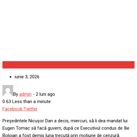
premier pe Eugen Tomac.
Majoritatea e foarte
fragilă
Politica
iunie 3, 2026
By
admin
-
2 luni ago
0
63
Less than a minute
Google+
LinkedIn
Whatsapp
StumbleUpon
Tumblr
Pinterest
Reddit
Share
Print
Facebook
Twitter
via
Președintele Nicușor Dan a decis, miercuri, să îi dea mandat lui
Email
Eugen Tomac să facă guvern, după ce Executivul condus de Ilie
Bolojan a fost demis luna trecută prin moțiune de cenzură.