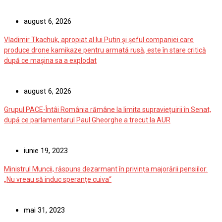
august 6, 2026
Vladimir Tkachuk, apropiat al lui Putin și șeful companiei care
produce drone kamikaze pentru armată rusă, este în stare critică
după ce mașina sa a explodat
august 6, 2026
Grupul PACE-Întâi România rămâne la limita supraviețuirii în Senat,
după ce parlamentarul Paul Gheorghe a trecut la AUR
iunie 19, 2023
Ministrul Muncii, răspuns dezarmant în privința majorării pensiilor:
„Nu vreau să induc speranţe cuiva“
mai 31, 2023