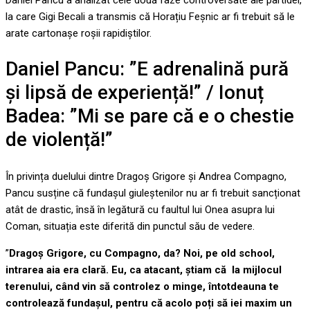
Daniel Pancu a analizat cele două faze controversate ale partidei,
la care Gigi Becali a transmis că Horațiu Feșnic ar fi trebuit să le
arate cartonașe roșii rapidiștilor.
Daniel Pancu: ”E adrenalină pură
și lipsă de experiență!” / Ionuț
Badea: ”Mi se pare că e o chestie
de violență!”
În privința duelului dintre Dragoș Grigore și Andrea Compagno,
Pancu susține că fundașul giuleștenilor nu ar fi trebuit sancționat
atât de drastic, însă în legătură cu faultul lui Onea asupra lui
Coman, situația este diferită din punctul său de vedere.
”
Dragoș Grigore, cu Compagno, da? Noi, pe old school,
intrarea aia era clară. Eu, ca atacant, știam că la mijlocul
terenului, când vin să controlez o minge, întotdeauna te
controlează fundașul, pentru că acolo poți să iei maxim un