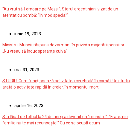
”Au vrut să-l omoare pe Messi”. Starul argentinian, vizat de un
atentat cu bombă: ”În mod special”
iunie 19, 2023
Ministrul Muncii, răspuns dezarmant în privința majorării pensiilor:
„Nu vreau să induc speranţe cuiva“
mai 31, 2023
STUDIU. Cum funcționează activitatea cerebrală în comă? Un studiu
arată o activitate rapidă în creier, în momentul morții
aprilie 16, 2023
S-a lăsat de fotbal la 24 de ani și a devenit un ”monstru”: ”Frate, nici
familia nu te mai recunoaște!” Cu ce se ocupă acum