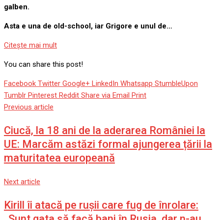
galben.
Asta e una de old-school, iar Grigore e unul de…
Citeşte mai mult
You can share this post!
Facebook
Twitter
Google+
LinkedIn
Whatsapp
StumbleUpon
Tumblr
Pinterest
Reddit
Share via Email
Print
Previous article
Ciucă, la 18 ani de la aderarea României la
UE: Marcăm astăzi formal ajungerea țării la
maturitatea europeană
Next article
Kirill îi atacă pe rușii care fug de înrolare:
„Sunt gata să facă bani în Rusia, dar n-au