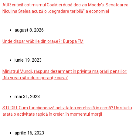
AUR critică optimismul Coaliției după decizia Moody’s. Senatoarea
Niculina Stelea acuză o „degradare teribilă” a economiei
august 8, 2026
Unde dispar vrăbiile din orașe? : Europa FM
iunie 19, 2023
Ministrul Muncii, răspuns dezarmant în privința majorării pensiilor:
„Nu vreau să induc speranţe cuiva“
mai 31, 2023
STUDIU. Cum funcționează activitatea cerebrală în comă? Un studiu
arată o activitate rapidă în creier, în momentul morții
aprilie 16, 2023