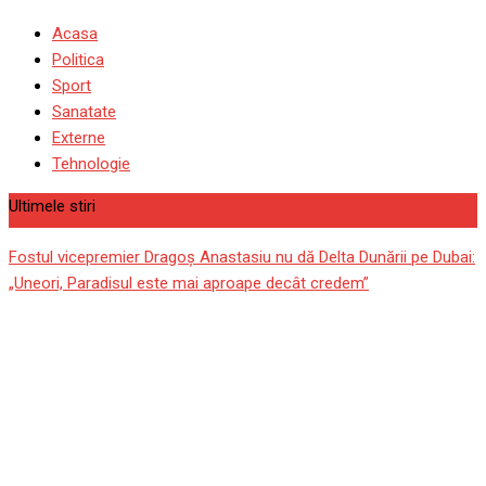
Acasa
Politica
Sport
Sanatate
Externe
Tehnologie
Ultimele stiri
Fostul vicepremier Dragoș Anastasiu nu dă Delta Dunării pe Dubai:
„Uneori, Paradisul este mai aproape decât credem”
Video Exclusiv | Reacții
ferme despre cele două
faze controversate de la
Rapid