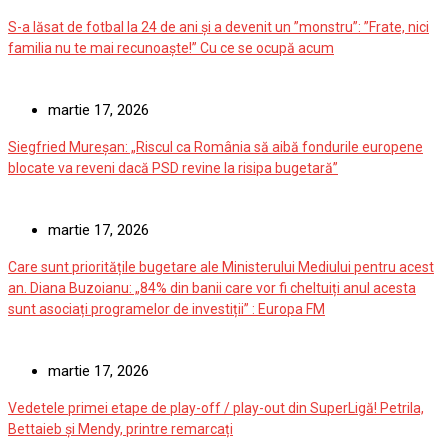
S-a lăsat de fotbal la 24 de ani și a devenit un ”monstru”: ”Frate, nici
familia nu te mai recunoaște!” Cu ce se ocupă acum
martie 17, 2026
Siegfried Mureșan: „Riscul ca România să aibă fondurile europene
blocate va reveni dacă PSD revine la risipa bugetară”
martie 17, 2026
Care sunt prioritățile bugetare ale Ministerului Mediului pentru acest
an. Diana Buzoianu: „84% din banii care vor fi cheltuiți anul acesta
sunt asociați programelor de investiții” : Europa FM
martie 17, 2026
Vedetele primei etape de play-off / play-out din SuperLigă! Petrila,
Bettaieb și Mendy, printre remarcați