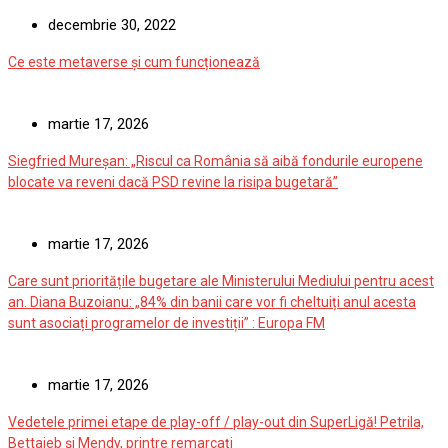
decembrie 30, 2022
Ce este metaverse și cum funcționează
martie 17, 2026
Siegfried Mureșan: „Riscul ca România să aibă fondurile europene
blocate va reveni dacă PSD revine la risipa bugetară”
martie 17, 2026
Care sunt prioritățile bugetare ale Ministerului Mediului pentru acest
an. Diana Buzoianu: „84% din banii care vor fi cheltuiți anul acesta
sunt asociați programelor de investiții” : Europa FM
martie 17, 2026
Vedetele primei etape de play-off / play-out din SuperLigă! Petrila,
Bettaieb și Mendy, printre remarcați