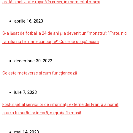
arată o activitate rapidă în creier, în momentul morții
aprilie 16, 2023
S-a lăsat de fotbal la 24 de ani și a devenit un ”monstru”: ”Frate, nici
familia nu te mai recunoaște!” Cu ce se ocupă acum
decembrie 30, 2022
Ce este metaverse și cum funcționează
iulie 7, 2023
Fostul șef al serviciilor de informații externe din Franța a numit
cauza tulburărilor în țară, migrația în masă
mai 14, 2023