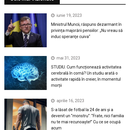
iunie 19, 2023
Ministrul Muncii, răspuns dezarmant în
privința majorării pensiilor: „Nu vreau să
induc speranţe cuiva“
mai 31, 2023
STUDIU. Cum funcționează activitatea
cerebrală în comă? Un studiu arată o
activitate rapidă în creier, în momentul
morții
aprilie 16, 2023
S-a lăsat de fotbal la 24 de ani și a
devenit un ”monstru”: ”Frate, nici familia
nu te mai recunoaște!” Cu ce se ocupă
acum