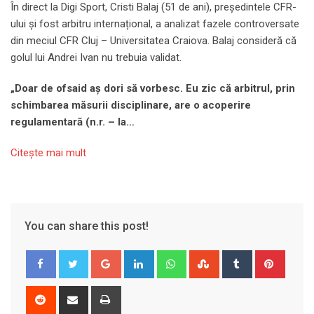
În direct la Digi Sport, Cristi Balaj (51 de ani), președintele CFR-
ului și fost arbitru internațional, a analizat fazele controversate
din meciul CFR Cluj – Universitatea Craiova. Balaj consideră că
golul lui Andrei Ivan nu trebuia validat.
„Doar de ofsaid aș dori să vorbesc. Eu zic că arbitrul, prin
schimbarea măsurii disciplinare, are o acoperire
regulamentară (n.r. – la…
Citeşte mai mult
You can share this post!
Google+
LinkedIn
Whatsapp
StumbleUpon
Tumblr
Pinter
Reddit
Share
Print
via