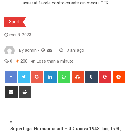
Sport
mai 8, 2023
By
admin
-
3 ani ago
0
208
Less than a minute
Google+
LinkedIn
Whatsapp
StumbleUpon
Tumblr
Pinterest
Red
Share
Print
via
Email
SuperLiga: Hermannstadt – U Craiova 1948
, luni, 16:30,