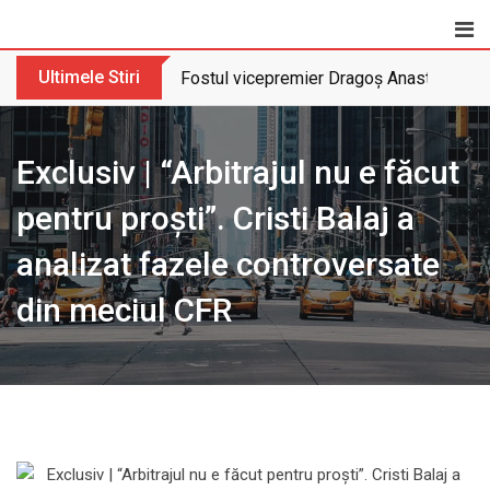
Skip
to
content
Ultimele Stiri
Fostul vicepremier Dragoș Anastasiu nu 
Exclusiv | “Arbitrajul nu e făcut
pentru proști”. Cristi Balaj a
analizat fazele controversate
din meciul CFR