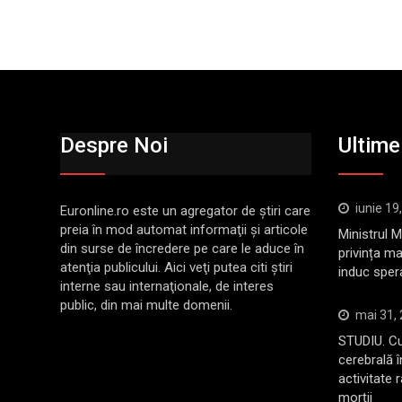
Despre Noi
Ultimel
iunie 19
Euronline.ro este un agregator de ştiri care
preia în mod automat informaţii şi articole
Ministrul 
din surse de încredere pe care le aduce în
privința ma
atenţia publicului. Aici veţi putea citi ştiri
induc sper
interne sau internaţionale, de interes
public, din mai multe domenii.
mai 31,
STUDIU. Cu
cerebrală 
activitate 
morții