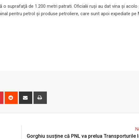
 o suprafaţă de 1.200 metri patrati. Oficialii ruşi au dat vina și acolo
rminal pentru petrol şi produse petroliere, care sunt apoi expediate pe
n
r
Pinterest
Reddit
Share
Print
via
Email
N
Gorghiu susține că PNL va prelua Transporturile la