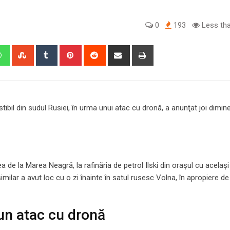
0
193
Less tha
edIn
Whatsapp
StumbleUpon
Tumblr
Pinterest
Reddit
Share
Print
via
Email
tibil din sudul Rusiei, în urma unui atac cu dronă, a anunţat joi dimin
de la Marea Neagră, la rafinăria de petrol Ilski din oraşul cu acelaş
imilar a avut loc cu o zi înainte în satul rusesc Volna, în apropiere d
 un atac cu dronă