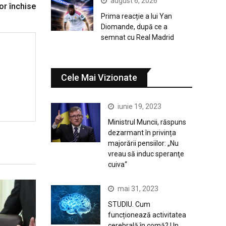
august 6, 2026
or închise
Prima reacție a lui Yan
Diomande, după ce a
semnat cu Real Madrid
Cele Mai Vizionate
iunie 19, 2023
Ministrul Muncii, răspuns
dezarmant în privința
majorării pensiilor: „Nu
vreau să induc speranţe
cuiva“
mai 31, 2023
STUDIU. Cum
funcționează activitatea
cerebrală în comă? Un