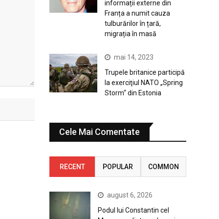
informații externe din
Franța a numit cauza
tulburărilor în țară,
migrația în masă
mai 14, 2023
Trupele britanice participă
la exerciţiul NATO „Spring
Storm“ din Estonia
Cele Mai Comentate
RECENT
POPULAR
COMMON
august 6, 2026
Podul lui Constantin cel