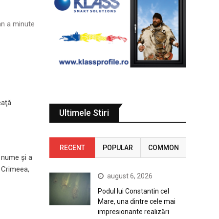
n a minute
eaţă
Ultimele Stiri
RECENT
POPULAR
COMMON
i nume şi a
e Crimeea,
august 6, 2026
Podul lui Constantin cel
Mare, una dintre cele mai
impresionante realizări