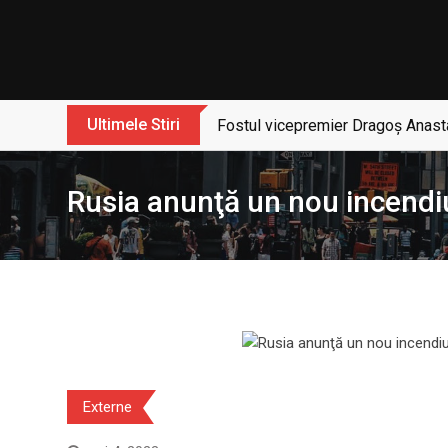
Skip
to
content
Ultimele Stiri
Fostul vicepremier Dragoș Anasta
Rusia anunţă un nou incendiu
Externe