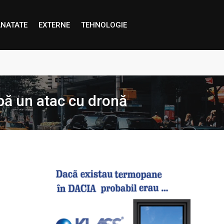
NATATE
EXTERNE
TEHNOLOGIE
proape decât credem”
pă un atac cu dronă