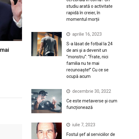
studiu arată o activitate
rapidă în creier, în
momentul morții
aprilie 16, 2023
S-a lăsat de fotbal la 24
 mai
de ani și a devenit un
”monstru”: ”Frate, nici
familia nu te mai
recunoaște!” Cu ce se
ocupă acum
decembrie 30, 2022
Ce este metaverse și cum
funcționează
iulie 7, 2023
Fostul șef al serviciilor de