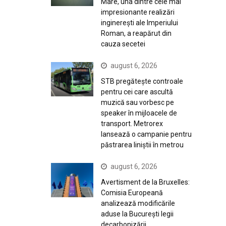
Mare, una dintre cele mai
impresionante realizări
inginerești ale Imperiului
Roman, a reapărut din
cauza secetei
august 6, 2026
STB pregătește controale
pentru cei care ascultă
muzică sau vorbesc pe
speaker în mijloacele de
transport. Metrorex
lansează o campanie pentru
păstrarea liniștii în metrou
august 6, 2026
Avertisment de la Bruxelles:
Comisia Europeană
analizează modificările
aduse la București legii
decarbonizării