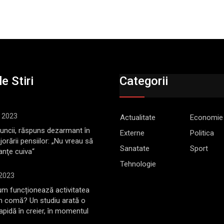
e Stiri
Categorii
, 2023
Actualitate
Economie
Muncii, răspuns dezarmant în
Externe
Politica
jorării pensiilor: „Nu vreau să
Sanatate
Sport
anţe cuiva“
Tehnologie
 2023
m funcționează activitatea
în comă? Un studiu arată o
rapidă în creier, în momentul