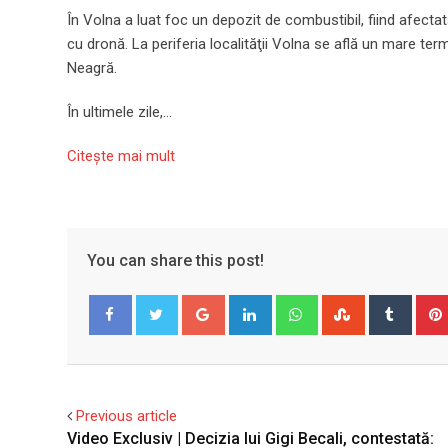
În Volna a luat foc un depozit de combustibil, fiind afectată
cu dronă. La periferia localităţii Volna se află un mare te
Neagră.
În ultimele zile,…
Citeşte mai mult
You can share this post!
Google+
LinkedIn
Whatsapp
StumbleUpo
Tumbl
Facebook
Twitter
Previous article
Video Exclusiv | Decizia lui Gigi Becali, contestată: