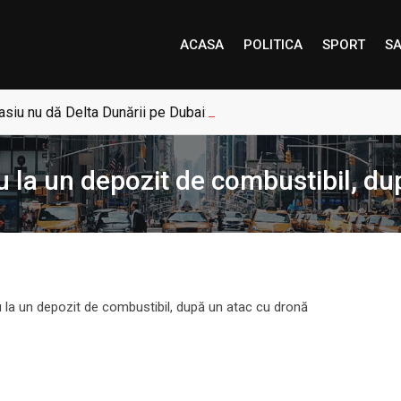
ACASA
POLITICA
SPORT
SA
siu nu dă Delta Dunării pe Dubai: „Uneori, Paradisul este mai a
 la un depozit de combustibil, du