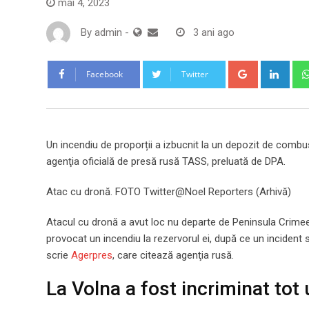
mai 4, 2023
By
admin
-
3 ani ago
Google+
Link
Facebook
Twitter
Un incendiu de proporții a izbucnit la un depozit de combus
agenţia oficială de presă rusă TASS, preluată de DPA.
Atac cu dronă. FOTO Twitter@Noel Reporters (Arhivă)
Atacul cu dronă a avut loc nu departe de Peninsula Crimeea 
provocat un incendiu la rezervorul ei, după ce un incident s
scrie
Agerpres
, care citează agenţia rusă.
La Volna a fost incriminat tot