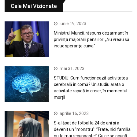
Cele Mai Vizionate
iunie 19, 2023
Ministrul Muncii, răspuns dezarmant în
privința majorării pensiilor: „Nu vreau să
induc speranţe cuiva“
mai 31, 2023
STUDIU. Cum funcționează activitatea
cerebrală în comă? Un studiu arată o
activitate rapidă în creier, în momentul
morții
aprilie 16, 2023
S-a lăsat de fotbal la 24 de ani și a
devenit un ”monstru”: ”Frate, nici familia
nu te mai recunoaște!” Cu ce se ocupă