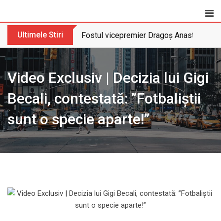
Skip
to
content
Ultimele Stiri
Fostul vicepremier Dragoș Anastasiu nu 
Video Exclusiv | Decizia lui Gigi
Becali, contestată: ”Fotbaliștii
sunt o specie aparte!”