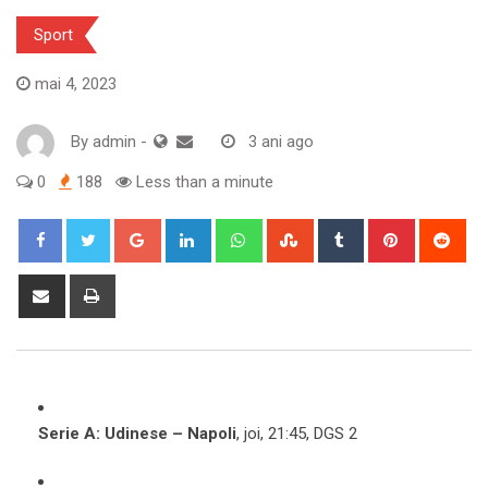
Sport
mai 4, 2023
By
admin
-
3 ani ago
0
188
Less than a minute
Google+
LinkedIn
Whatsapp
StumbleUpon
Tumblr
Pinterest
Red
Share
Print
via
Email
Serie A: Udinese – Napoli
, joi, 21:45, DGS 2