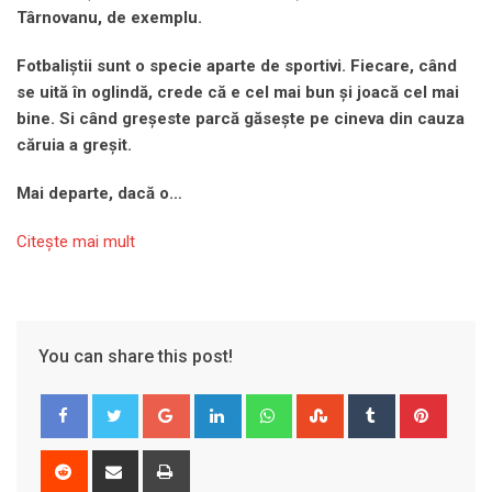
Târnovanu, de exemplu.
Fotbaliștii sunt o specie aparte de sportivi. Fiecare, când
se uită în oglindă, crede că e cel mai bun și joacă cel mai
bine. Si când greșeste parcă găsește pe cineva din cauza
căruia a greșit.
Mai departe, dacă o…
Citeşte mai mult
You can share this post!
Google+
LinkedIn
Whatsapp
StumbleUpon
Tumblr
Pinter
Reddit
Share
Print
via