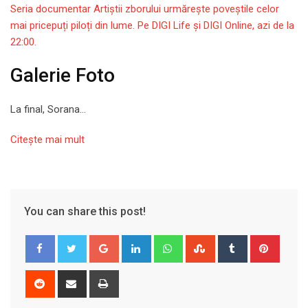
Seria documentar Artiștii zborului urmărește poveștile celor
mai pricepuți piloți din lume. Pe DIGI Life și DIGI Online, azi de la
22:00.
Galerie Foto
La final, Sorana…
Citeşte mai mult
You can share this post!
Google+
LinkedIn
Whatsapp
StumbleUpon
Tumblr
Pinter
Reddit
Share
Print
via