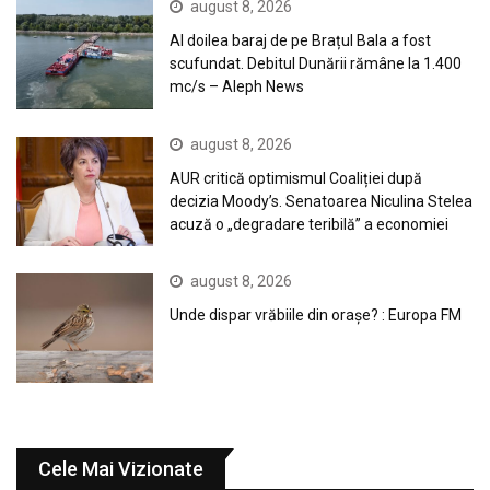
august 8, 2026
Al doilea baraj de pe Brațul Bala a fost
scufundat. Debitul Dunării rămâne la 1.400
mc/s – Aleph News
august 8, 2026
AUR critică optimismul Coaliției după
decizia Moody’s. Senatoarea Niculina Stelea
acuză o „degradare teribilă” a economiei
august 8, 2026
Unde dispar vrăbiile din orașe? : Europa FM
Cele Mai Vizionate