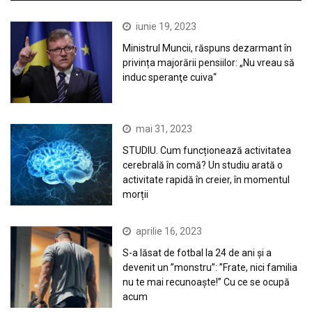
iunie 19, 2023
Ministrul Muncii, răspuns dezarmant în
privința majorării pensiilor: „Nu vreau să
induc speranţe cuiva“
mai 31, 2023
STUDIU. Cum funcționează activitatea
cerebrală în comă? Un studiu arată o
activitate rapidă în creier, în momentul
morții
aprilie 16, 2023
S-a lăsat de fotbal la 24 de ani și a
devenit un ”monstru”: ”Frate, nici familia
nu te mai recunoaște!” Cu ce se ocupă
acum