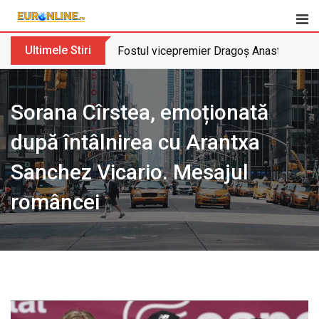
Skip
to
content
Ultimele Stiri
Fostul vicepremier Dragoș Anastasiu nu 
Sorana Cîrstea, emoționată
după întâlnirea cu Arantxa
Sanchez Vicario. Mesajul
româncei