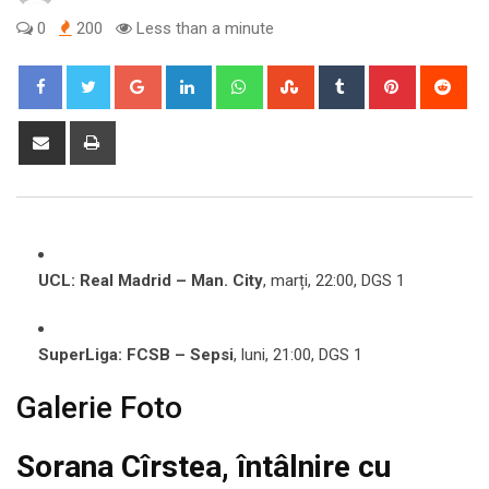
0
200
Less than a minute
Google+
LinkedIn
Whatsapp
StumbleUpon
Tumblr
Pinterest
Red
Share
Print
via
Email
UCL: Real Madrid – Man. City
, marți, 22:00, DGS 1
SuperLiga: FCSB – Sepsi
, luni, 21:00, DGS 1
Galerie Foto
Sorana Cîrstea, întâlnire cu